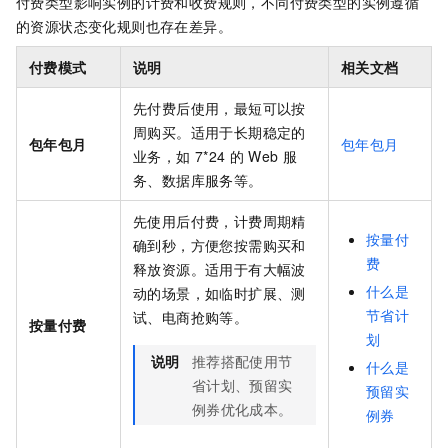
付费类型影响实例的计费和收费规则，不同付费类型的实例遵循
的资源状态变化规则也存在差异。
付费模式
说明
相关文档
先付费后使用
，最短可以按
周购买
。适用于长期稳定的
包年包月
包年包月
业务，如
7*24
的
Web
服
务、数据库服务等。
先使用后付费，计费周期精
按量付
确到秒，方便您按需购买和
费
释放资源。适用于有大幅波
什么是
动的场景，如临时扩展、测
节省计
试、电商抢购等。
按量付费
划
说明
推荐搭配使用
节
什么是
省计划、
预留实
预留实
例券优化成本。
例券