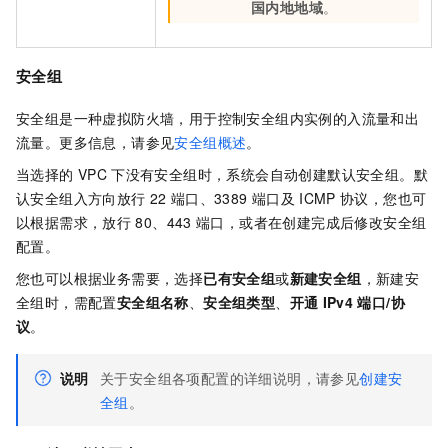
国内地地域
。
安全组
安全组是一种虚拟防火墙，用于控制安全组内实例的入流量和出
流量。更多信息，请参见
安全组概述
。
当选择的
VPC
下没有安全组时，系统会自动创建默认安全组。默
认安全组入方向放行
22
端口、3389
端口及
ICMP
协议，您也可
以根据需求，放行
80、443
端口，或者在创建完成后修改安全组
配置。
您也可以根据业务需要，选择
已有安全组
或
新建安全组
，新建安
全组时，需配置
安全组名称
、
安全组类型
、
开通
IPv4
端口/协
议
。
说明
关于安全组各项配置的详细说明，请参见
创建安
全组
。