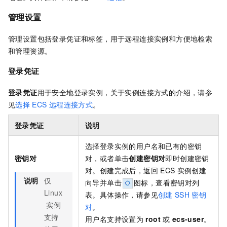
管理设置
管理设置包括登录凭证和标签，用于远程连接实例和方便地检索
和管理资源。
登录凭证
登录凭证
用于安全地登录实例，关于实例连接方式的介绍，请参
见
选择
ECS
远程连接方式
。
登录凭证
说明
选择登录实例的用户名和已有的密钥
密钥对
对，或者单击
创建密钥对
即时创建密钥
对。创建完成后，返回
ECS
实例创建
说明
仅
向导并单击
图标，查看密钥对列
Linux
表。具体操作，请参见
创建
SSH
密钥
实例
对
。
支持
用户名支持设置为
root
或
ecs-user
。