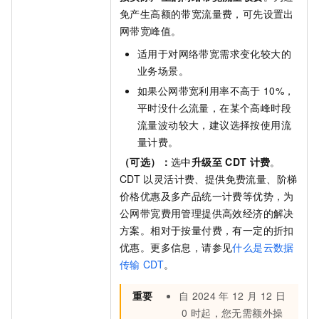
免产生高额的带宽流量费，可先设置出
网带宽峰值。
适用于对网络带宽需求变化较大的
业务场景。
如果公网带宽利用率不高于
10%，
平时没什么流量，在某个高峰时段
流量波动较大，建议选择按使用流
量计费。
（可选）：
选中
升级至
CDT
计费
。
CDT
以灵活计费、提供免费流量、阶梯
价格优惠及多产品统一计费等优势，为
公网带宽费用管理提供高效经济的解决
方案。相对于按量付费，有一定的折扣
优惠。更多信息，请参见
什么是云数据
传输
CDT
。
重要
自
2024
年
12
月
12
日
0
时起，您无需额外操