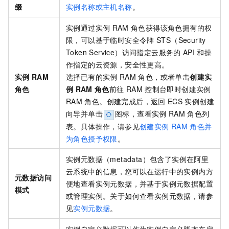
缀
实例名称或主机名称
。
实例通过实例
RAM
角色获得该角色拥有的权
限，可以基于临时安全令牌
STS（Security
Token Service）访问指定云服务的
API
和操
作指定的云资源，安全性更高。
实例
RAM
选择已有的实例
RAM
角色，或者单击
创建实
角色
例
RAM
角色
前往
RAM
控制台即时创建实例
RAM
角色。创建完成后，返回
ECS
实例创建
向导并单击
图标，查看实例
RAM
角色列
表。具体操作，请参见
创建实例
RAM
角色并
为角色授予权限
。
实例元数据（metadata）包含了实例在阿里
云系统中的信息，您可以在运行中的实例内方
元数据访问
便地查看实例元数据，并基于实例元数据配置
模式
或管理实例。关于如何查看实例元数据，请参
见
实例元数据
。