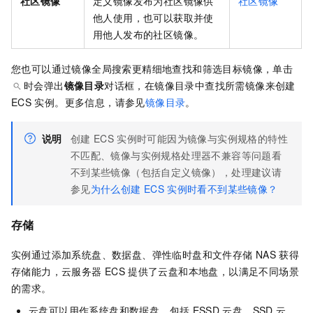
社区镜像
定义镜像发布为社区镜像供
社区镜像
他人使用，也可以获取并使
用他人发布的社区镜像。
您也可以通过镜像全局搜索更精细地查找和筛选目标镜像，单击
时会弹出
镜像目录
对话框，在镜像目录中查找所需镜像来创建
ECS
实例。更多信息，请参见
镜像目录
。
说明
创建
ECS
实例时可能因为镜像与实例规格的特性
不匹配、镜像与实例规格处理器不兼容等问题看
不到某些镜像（包括自定义镜像），处理建议请
参见
为什么创建
ECS
实例时看不到某些镜像？
存储
实例通过添加系统盘、数据盘、弹性临时盘和文件存储
NAS
获得
存储能力，云服务器
ECS
提供了云盘和本地盘，以满足不同场景
的需求。
云盘可以用作系统盘和数据盘，包括
ESSD
云盘、SSD
云