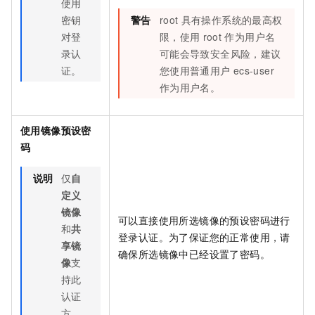
使用
密钥
警告
root
具有操作系统的最高权
对登
限，使用
root
作为用户名
录认
可能会导致安全风险，建议
证。
您使用普通用户
ecs-user
作为用户名。
使用镜像预设密
码
说明
仅
自
定义
镜像
可以直接使用所选镜像的预设密码进行
和
共
登录认证。为了保证您的正常使用，请
享镜
确保所选镜像中已经设置了密码。
像
支
持此
认证
方