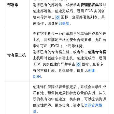
部署集
选择已有的部署集，或者单击
管理部署集
即时
创建部署集。创建完成后，返回
ECS
实例创
建向导并单击
图标，查看部署集列表。具
体操作，请参见
部署集
。
专有宿主机是一台由单租户独享物理资源的云
主机，具有满足严格的安全合规要求、允许自
带许可证（BYOL）上云等优势。
选择已有的专有宿主机，或者单击
创建专有宿
专有宿主机
主机
即时创建专有宿主机。创建完成后，返回
ECS
实例创建向导并单击
图标，查看专
有宿主机列表。具体操作，请参见
创建
DDH
。
创建弹性保障或容量预定后，系统会自动生成
私有池，预留特定属性特定数量的实例。从关
联的私有池中创建这一类实例，可以提供资源
确定性保障。更多信息，请参见
资源管家概
述
。