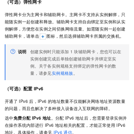
（可选）弹性网卡
弹性网卡分为主网卡和辅助网卡。主网卡不支持从实例解绑，只
能随实例一起创建和释放。辅助网卡支持自由绑定至实例和从实
例解绑，方便您在实例之间切换网络流量。如需随实例一起创建
辅助网卡，请单击
图标，然后选择辅助网卡所属的交换机。
说明
创建实例时只能添加
1
块辅助网卡，您也可以在
实例创建完成后单独创建辅助网卡并绑定至实
例。关于各实例规格支持绑定的弹性网卡的数
量，请参见
实例规格族
。
（可选）配置
IPv6
开通了
IPv6
后，IPv6
的地址数量不仅能解决网络地址资源数量
的问题，而且也解决了多种接入设备连入互联网的障碍。
选中
免费分配 IPv6 地址
。分配
IPv6
地址后，您需要登录实例并
在操作系统内部进行
IPv6
地址相关的配置，才能正常使用
IPv6
地址。具体操作，请参见
IPv6
通信
。