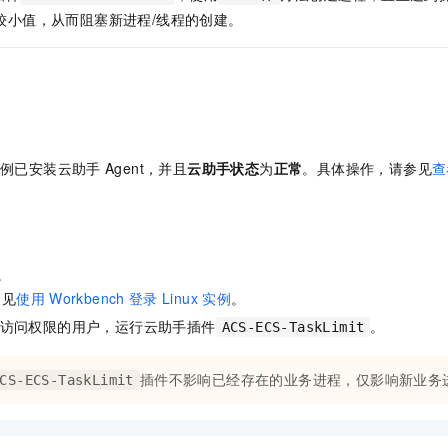
服务生态伙伴
视觉 Coding、空间感知、多模态思考等全面升级
1M上下文，专为长程任务能力而生
云工开物
企业应用
Night Plan 支持 Qwen 3.8-Max
AI 办公
NEW
较小值，从而阻塞新进程/线程的创建。
Red Hat
30+ 款产品免费体验
夜间 5 折，Qwen/Meoo/TokenPlan 客户专享
AI智能应用
科研合作
ERP
堂（旗舰版）
SUSE
智能客服
AI 应用构建
大模型原生
CRM
2个月
自动承接线索
建站小程序
Qoder
大模型服务平台百炼-应用模版
OA 办公系统
HOT
NEW
面向真实软件
个人版上线、团队版降价；千问3.8-Max首发发尝鲜
丰富多元化的应用模版和解决方案
力提升
财税管理
模板建站
例已安装
云助手
Agent
，并且
云助手状态
为
正常
。具体操作，请参见
查
万有无界
大模型服务平台百炼-智能体
400电话
定制建站
的模型效果
灵活可视化地构建企业级 Agent
方案
广告营销
模板小程序
秒悟
人工智能平台 PAI
。
定制小程序
云端极速 AI 
新一代 AI 视频生成模型，深度适配广告营销等场景
AI Native 的算法工程平台，一站式完成建模、训练、推理服务部署
参见
使用
Workbench
登录
Linux
实例
。
APP 开发
访问权限的用户，运行云助手插件
。
ACS-ECS-TaskLimit
建站系统
插件不影响已经存在的业务进程，仅影响新业务
CS-ECS-TaskLimit
AI 应用
10分钟微调：让0.6B模型媲美235B模型
多模态数据信
依托云原生高可用架构,实现Dify私有化部署
用1%尺寸在特定领域达到大模型90%以上效果