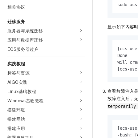
10 分钟在聊天系统中增加
sudo acs
专有云
相关协议
迁移服务
显示如下内容
服务器与系统迁移
应用与数据库迁移
ECS服务器过户
[ecs-use
Done

Will cre
实践教程
[ecs-use
标签与资源
AIGC实践
查看故障注入
Linux基础教程
故障注入后，
Windows基础教程
temporarily
搭建环境
搭建网站
搭建应用
[ecs-use
-bash: f
部署自建项目