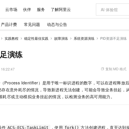
云市场
伙伴
服务
了解阿里云
产品计费
常见问题
动态与公告
AI 特惠
数据与 API
成为产品伙伴
企业增值服务
最佳实践
价格计算器
AI 场景体
基础软件
产品伙伴合
阿里云认证
市场活动
配置报价
大模型
实践教程
稳定性最佳实践
故障演练
系统资源演练
PID资源不足演练
自助选配和估算价格
智启 AI 普惠权益
产品生态集成认证中心
企业支持计划
云上春晚
千问官方 MaaS 平台，为开发者和 Agent 而生，新用户赠送 1 亿 + tokens 额度
AI Coding
阿里云Maa
2026 阿里云
为企业打
数据集
Windows
大模型认证
值低价云产品抢先购
至高享 1亿+免费 tokens，加速 Al 应用落地
智能编程，一键
不足演练
产品生态伙伴
专家技术服务
云上奥运之旅
弹性计算合作
阿里云中企出
手机三要素
宝塔 Linux
全部认证
价格优势
阿里云 OPC 创新助力计划
AI 电商营销
产品生态伙伴工作台
企业增值服务台
云栖战略参考
云存储合作计
云栖大会
身份实名认证
CentOS
训练营
推动算力普惠，释放技术红利
最高返9万
至高百万元 Token 补贴，加速一人公司成长
从图文生成到
复制 MD 格式
 16:22:47
云上的中国
数据库合作计
活动全景
短信
Docker
图片和
Token Plan 模型订阅计划
AI 广告创作
企业成长
NEW
信息公告
（Process Identifier）是用于唯一标识进程的数字，可以在进程
看见新力量
云网络合作计
OCR 文字识别
JAVA
证享300元代金券
Qwen3.8-Max 首发尝鲜，限时加量 10 倍，夜间低至2折
图文、视频一
Kimi-K3
HappyHors
仍存在意外耗尽的情况，导致新进程无法创建，可能会导致业务挂起，
NEW
魔搭 Mode
loud
服务实践
官网公告
Kimi 最新旗舰模型，长程编程与推理利器
让文字生成流
金融模力时刻
Salesforce O
版
源耗尽或主动模拟业务挂起的情况，以检测业务的高可用能力。
发票查验
全能环境
千问办公，限时限量积分加倍
AI 建站
NEW
作计划
计划
创新中心
魔搭 ModelSc
健康状态
你的AI工作搭子，覆盖日常办公高频场景
0 代码专业建
客户案例
天气预报查询
操作系统
Deepseek-v4-pro
HappyHors
态合作计划
态智能体模型
旗舰 MoE 大模型，百万上下文与顶尖推理能力
图生视频，流
同享
万小智 AI 建站低至 15元/月
AI 短剧/漫剧
快递物流查询
WordPress
成为服务伙
高校合作
点，立即开启云上创新
送.CN域名，送备案服务码
AI助力短剧
GLM-5.2
Wan2.7-T
插件
，使用
方法创建进程，直至达到
Ubuntu
ACS-ECS-TaskLimit
fork()