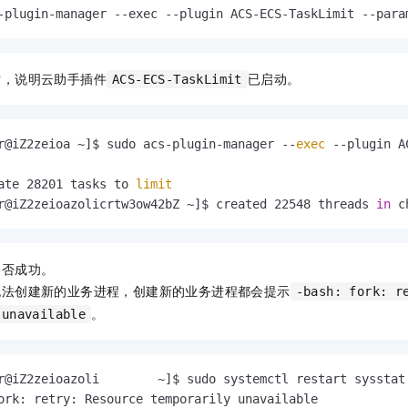
一个 AI 助手
即刻拥有 DeepSeek-R1 满血版
超强辅助，Bol
-plugin-manager --exec --plugin ACS-ECS-TaskLimit --para
在企业官网、通讯软件中为客户提供 AI 客服
多种方案随心选，轻松解锁专属 DeepSeek
时，说明云助手插件
已启动。
ACS-ECS-TaskLimit
r@iZ2zeioa ~]$ sudo acs-plugin-manager --
exec
 --plugin A
ate 28201 tasks to 
limit
r@iZ2zeioazolicrtw3ow42bZ ~]$ created 22548 threads 
in
 c
是否成功。
无法创建新的业务进程，创建新的业务进程都会提示
-bash: fork: r
。
 unavailable
r@iZ2zeioazoli        ~]$ sudo systemctl restart sysstat.
ork: retry: Resource temporarily unavailable
