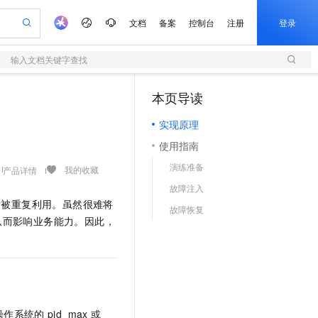
文档
备案
控制台
注册
登录
输入文档关键字查找
验
作计划
器
AI 活动
专业服务
服务伙伴合作计划
开发者社区
加入我们
服务平台百炼
本页导读
（1）
一站式生成采购清单，支持单品或批量购买
S产品伙伴计划（繁花）
峰会
造的大模型服务与应用开发平台
AI 生产力先锋
Al MaaS 服务伙伴赋能合作
域名
博文
Careers
实现原理
开启高性价比 AI 编程新体验
先锋实践拓展 AI 生产力的边界
计划
海大会
伙伴信用分合作计划
商标
问答
社会招聘
使用指南
飞天发布时刻
划
备案
电子书
校园招聘
演练准备
视频创作，一键激活电商全链路生产力
所见，即是所愿
我的收藏
产品详情
更多支持
划
公司注册
镜像站
故障注入
视频生成
语音识别与合成
AI 实训营
释放后被重复利用。虽然很难将
合作伙伴培训与认证
故障恢复
划
上云迁移
站生成，高效打造优质广告素材
从基础到进阶，Agent 创客手把手教你
e-1.1-T2V
Qwen3-TTS-Flash
从而影响业务能力。因此，
lScope
我要反馈
查询合作伙伴
畅细腻的高质量视频
离线语音合成大模型，多语言方言自适应，低延迟高稳定
n Alibaba Cloud ISV 合作
代维服务
创新加速
ope
登录合作伙伴管理后台
我要建议
站，无忧落地极速上线
e-1.1-I2V
Cosyvoice-V3-Flash
安全
畅自然，细节丰富
高表现力语音合成大模型，语音克隆听感自然
我要投诉
上云场景组合购
伴
漫剧创作，剧本、分镜、视频高效生成
覆盖90%+业务场景，专享组合折扣价
2V
VPN
Fun-ASR
操作系统的
pid_max
或