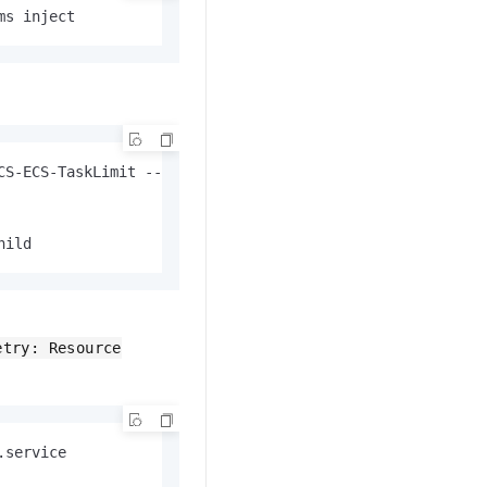
t.diy 一步搞定创意建站
构建大模型应用的安全防护体系
ms inject
通过自然语言交互简化开发流程,全栈开发支持
通过阿里云安全产品对 AI 应用进行安全防护
CS-ECS-TaskLimit --params inject

hild
etry: Resource
service
