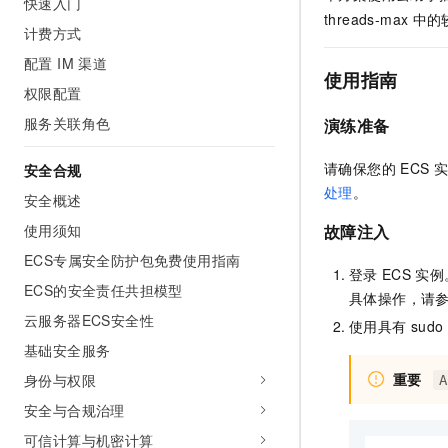
快速入门
AI 产品 免费试用
网络
threads-max
中的
安全
云开发大赛
Tableau 订阅
计费方式
1亿+ 大模型 tokens 和 
可观测
入门学习赛
配置 IM 渠道
中间件
AI空中课堂在线直播课
使用指南
140+云产品 免费试用
大模型服务
权限配置
上云与迁云
产品新客免费试用，最长1
数据库
生态解决方案
服务关联角色
演练准备
千问AI平台-Token Plan
企业出海
大模型ACA认证体验
大数据计算
助力企业全员 AI 认知与能
行业生态解决方案
请确保您的
ECS
实
安全合规
政企业务
媒体服务
处理
。
千问AI平台-模型体验
安全概述
开发者生态解决方案
在线体验全尺寸、多种模态
企业服务与云通信
故障注入
使用须知
AI 开发和 AI 应用解决
Happy 系列大模型
ECS专属安全防护包免费使用指南
域名与网站
登录
ECS
实例
ECS的安全责任共担模型
具体操作，请
终端用户计算
云服务器ECS安全性
使用具有
sudo
Serverless
基础安全服务
大模型解决方案
重要
身份与权限
A
开发工具
快速部署 Dify，高效搭建 
安全与合规治理
迁移与运维管理
可信计算与机密计算