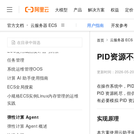
高可用架构
大模型
产品
解决方案
权益
定价
运维与监控
云助手
官方文档
云服务器 ECS
用户指南
开发参考
大模型
产品
解决方案
权益
定价
云市场
伙伴
服务
了解阿里云
自助问题排查
精选产品
精选解决方案
普惠上云
产品定价
精选商城
成为销售伙伴
售前咨询
为什么选择阿里云
千问AI平台
云服务器 ECS
首页
实例监控与告警
了解云产品的定价详情
普惠上云 官方力荐
分销伙伴
在线服务
网站建设
什么是云计算
ECS使用成熟度评估与洞察
云服务器38元/年起，超
PID资源
咨询伙伴
多端小程序
技术领先
任务管理
云上成本管理
售后服务
官方推荐返现计划
大模型
精选产品
精选解决方案
Salesforce 国际版订阅
稳定可靠
系统运维管理OOS
管理和优化成本
推荐新用户得奖励，单订单
更新时间：
2026-05-20
销售伙伴合作计划
自助服务
计算 AI 助手使用指南
友盟天域
安全合规
人工智能与机器学习
AI
文本生成
云工开物
在操作系统中，PID
无影生态合作计划
在线服务
ECS全局搜索
观测云
分析师报告
高校专属算力普惠，学生认
计算
互联网应用开发
Qwen3.8-Max
PID
资源耗尽，但
HOT
小规格ECS实例Linux内存管理的运维
Salesforce On Alibaba C
工单服务
智能体时代全能旗舰模型
Tuya 物联网平台阿里云
研究报告与白皮书
有必要模拟
PID
资
实践
Consulting Partner 合
大数据
容器
免费试用
短信专区
蓝凌 OA
Qwen3.7-Plus
AI 大模型销售与服务生
现代化应用
存储
天池大赛
弹性计算 Agent
实现原理
能看、能想、能动手的多模
解决方案免费试用 新老
电子合同
弹性计算 Agent 概述
最高领取价值200元试用
安全
网络与CDN
AI 算法大赛
Qwen3-VL-Plus
本方案使用云助手
畅捷通