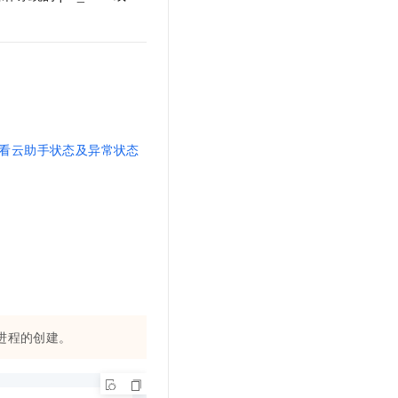
文戏情感细腻自然，动作戏激烈拳拳到肉，实现更强表演能力
支持中英文自由切换，具备更强的噪声鲁棒性
云聚AI 严选权益
SSL 证书
，一键激活高效办公新体验
精选AI产品，从模型到应用全链提效
堡垒机
AI 用量加速计划
应用
防火墙
、识别商机，让客服更高效、服务更出色。
新老同享，达量后返
千问办公
主机安全
NEW
的智能体编程平台
一站式AI生产力平台
看云助手状态及异常状态
AI 应用及服务市场
伶鹊
企业级人与Agent协作平台，接入和调度多个数字员工
智能客服平台，对话机器人、对话分析、智能外呼
AI 应用
大模型服务平台百炼 - 全妙
大模型
应用创作平台
多模态内容创作工具，已接入 DeepSeek
自然语言处理
数据标注
机器学习
进程的创建。
息提取
与 AI 智能体进行实时音视频通话
从文本、图片、视频中提取结构化的属性信息
构建支持视频理解的 AI 音视频实时通话应用