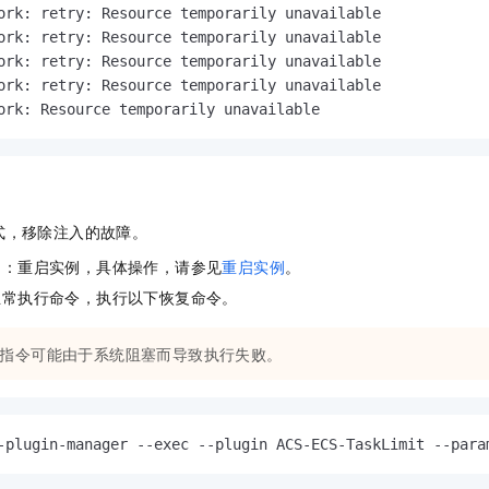
ork: retry: Resource temporarily unavailable

ork: retry: Resource temporarily unavailable

ork: retry: Resource temporarily unavailable

ork: retry: Resource temporarily unavailable

ork: Resource temporarily unavailable
式，移除注入的故障。
）：重启实例，具体操作，请参见
重启实例
。
正常执行命令，执行以下恢复命令。
指令可能由于系统阻塞而导致执行失败。
-plugin-manager --exec --plugin ACS-ECS-TaskLimit --para