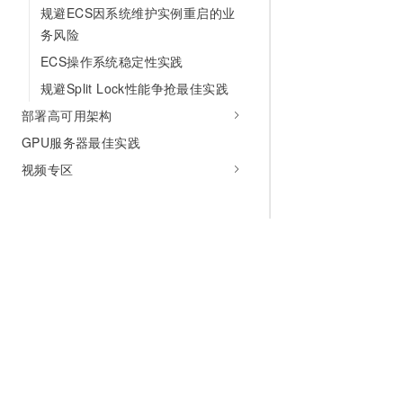
规避ECS因系统维护实例重启的业
务风险
ECS操作系统稳定性实践
规避Split Lock性能争抢最佳实践
部署高可用架构
GPU服务器最佳实践
视频专区
为什么选择阿里云
大模型
产品和定
什么是云计算
千问大模型
全部产品