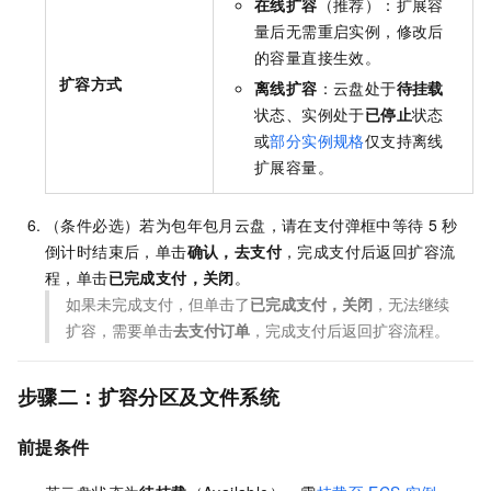
在线扩容
（推荐）：扩展容
量后无需重启实例，修改后
的容量直接生效。
扩容方式
离线扩容
：云盘处于
待挂载
状态、实例处于
已停止
状态
或
部分实例规格
仅支持离线
扩展容量。
（条件必选）若为包年包月云盘，请在支付弹框中等待
5
秒
倒计时结束后，单击
确认，去支付
，完成支付后返回扩容流
程，单击
已完成支付，关闭
。
如果未完成支付，但单击了
已完成支付，关闭
，无法继续
扩容，需要单击
去支付订单
，完成支付后返回扩容流程。
步骤二：扩容分区及文件系统
前提条件