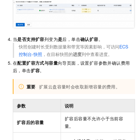
当
是否支持扩容
列变为
是
后，单击
确认扩容
。
快照创建时长受到数据量和带宽等因素影响，可访问
ECS
控制台-快照
，在目标快照的
进度
列中查看进度。
在
配置扩容方式与容量
向导页面，设置扩容参数并确认费用
后，单击
扩容
。
重要
扩展云盘容量时会收取新增容量的费用。
参数
说明
扩容后容量不允许小于当前容
扩容后的容量
量。