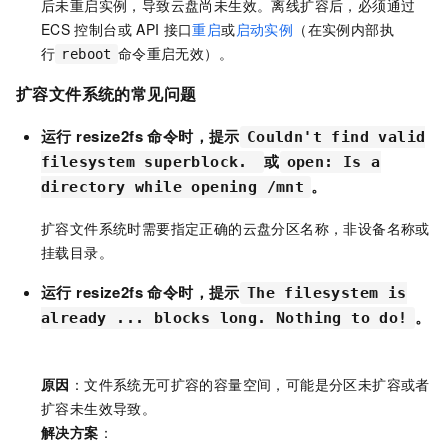
后未重启实例，导致云盘尚未生效。离线扩容后，必须通过
ECS
控制台或
API
接口
重启
或
启动实例
（在实例内部执
行
命令重启无效）。
reboot
扩容文件系统的常见问题
运行
resize2fs
命令时，提示
Couldn't find valid
或
filesystem superblock.
open: Is a
。
directory while opening /mnt
扩容文件系统时需要指定正确的云盘分区名称，非设备名称或
挂载目录。
运行
resize2fs
命令时，提示
The filesystem is
。
already ... blocks long. Nothing to do!
原因
：文件系统无可扩容的容量空间，可能是分区未扩容或者
扩容未生效导致。
解决方案
：