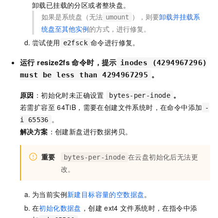
卸载已挂载的分区或者整块盘。
如果是系统盘（无法
），则要
卸载并挂载系
umount
统盘至其他实例
的方式，进行修复。
尝试使用
命令进行修复。
e2fsck
运行
resize2fs
命令时，提示
inodes (4294967296)
。
must be less than 4294967295
原因
：初始化时未正确设置
。
bytes-per-inode
若需扩容至
64TiB，需要在创建文件系统时，在命令中添加
-
。
i 65536
解决方案
：创建新盘进行数据拷贝。
重要
在云盘初始化后无法更
bytes-per-inode
改。
为当前实例
新建目标容量的空数据盘
。
在
初始化数据盘
，创建
ext4
文件系统时，在指令中添