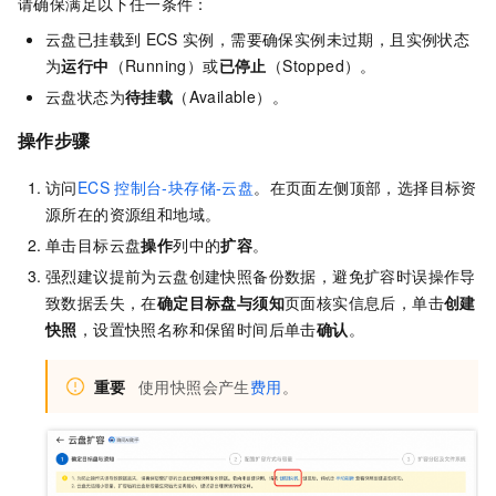
请确保满足以下任一条件：
云盘已挂载到
ECS
实例，需要确保实例未过期，且实例状态
为
运行中
（Running）或
已停止
（Stopped）。
云盘状态为
待挂载
（Available）。
操作步骤
访问
ECS
控制台-块存储-云盘
。在页面左侧顶部，选择目标资
源所在的资源组和地域。
单击目标云盘
操作
列中的
扩容
。
强烈建议提前为云盘创建快照备份数据，避免扩容时误操作导
致数据丢失，在
确定目标盘与须知
页面核实信息后，单击
创建
快照
，设置快照名称和保留时间后单击
确认
。
重要
使用快照会产生
费用
。