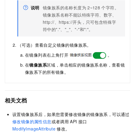
说明
镜像族系的名称长度为
2~128
个字符。
镜像族系名称不能以特殊字符、数字、
http://、https://开头，只可包含特殊字
符中的"."、"_"、"-"和":"。
（可选）查看自定义镜像的镜像族系。
在镜像列表右上角打开
。
在
镜像族系
区域，单击相应的镜像族系名称，查看镜
像族系下的所有镜像。
相关文档
设置镜像族系后，如果您需要修改镜像的镜像族系，可以通过
修改镜像的属性信息
或者调用
API
接口
ModifyImageAttribute
修改。