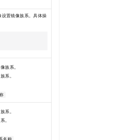
t.diy 一步搞定创意建站
构建大模型应用的安全防护体系
通过自然语言交互简化开发流程,全栈开发支持
通过阿里云安全产品对 AI 应用进行安全防护
像设置镜像族系。具体操
镜像族系。
像族系。
称
像族系。
族系。
族系名称