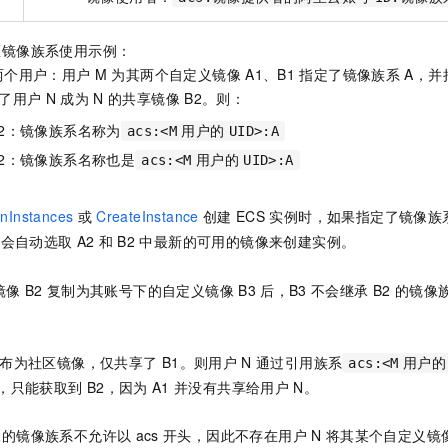
区镜像族系使用示例：
两个用户：用户
M
为其两个自定义镜像
A1、B1
指定了镜像族系
A，并
了用户
N
成为
N
的共享镜像
B2。则：
A2：镜像族系名称为
acs:<M
用户的
UID>:A
B2：镜像族系名称也是
acs:<M
用户的
UID>:A
nInstances
或
CreateInstance
创建
ECS
实例时，如果指定了镜像族
统会自动选取
A2
和
B2
中最新的可用的镜像来创建实例。
镜像
B2
复制为其账号下的自定义镜像
B3
后，B3
不会继承
B2
的镜像
布为社区镜像，仅共享了
B1。则用户
N
通过引用族系
acs:<M
用户的
，只能获取到
B2，因为
A1
并没有共享给用户
N。
像的镜像族系不允许以
acs
开头，因此不存在用户
N
将其某个自定义镜