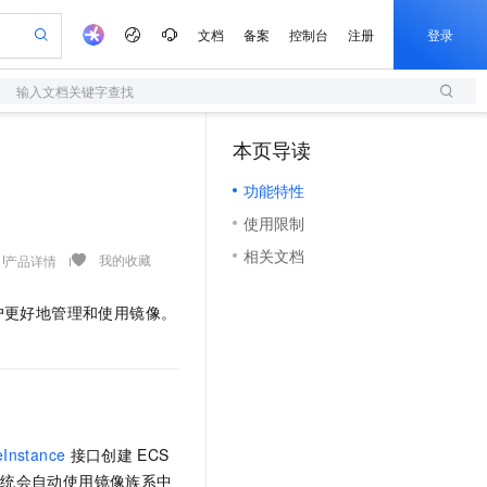
文档
备案
控制台
注册
登录
输入文档关键字查找
验
作计划
器
AI 活动
专业服务
服务伙伴合作计划
开发者社区
加入我们
服务平台百炼
阿里云 OPC 创新助力计划
本页导读
（1）
一站式生成采购清单，支持单品或批量购买
S
io：打造专属 AI 语音助手
S产品伙伴计划（繁花）
峰会
造的大模型服务与应用开发平台
轻量应用服务器
一句话生成原生可编辑精美 PPT 文稿
AI 生产力先锋
Al MaaS 服务伙伴赋能合作
域名
博文
Careers
至高可申请百万元
功能特性
性可伸缩的云计算服务
开启高性价比 AI 编程新体验
Qwen-Audio-3.0-Realtime 端到端实时语音角色扮演
输入一句话想法, 轻松生成专业的 PPT
先锋实践拓展 AI 生产力的边界
快速构建应用程序和网站，即刻迈出上云第一步
Token 补贴，五大权
计划
海大会
伙伴信用分合作计划
商标
问答
社会招聘
使用限制
益加速 OPC 成功
S
eek-V4-Pro
数字证书管理服务（原SSL证书）
一键部署幻兽帕鲁游戏服务器
飞天发布时刻
HOT
划
备案
电子书
校园招聘
相关文档
pSeek-V4-Pro
视频创作，一键激活电商全链路生产力
全托管，含MySQL、PostgreSQL、SQL Server、MariaDB多引擎
实现全站HTTPS，呈现可信的WEB访问
一键购买专属联机服务器，轻松开启游戏
所见，即是所愿
我的收藏
产品详情
更多支持
划
公司注册
镜像站
视频生成
语音识别与合成
专属 QwenPaw
短信服务
漫剧工坊：一站式动画创作平台
AI 实训营
HOT
用户更好地管理和使用镜像。
合作伙伴培训与认证
划
上云迁移
的智能体编程平台
站生成，高效打造优质广告素材
从聊天伙伴进化为能主动干活的本地数字员工
快速生产连贯的高质量长漫剧
从基础到进阶，Agent 创客手把手教你
国内短信简单易用，安全可靠，秒级触达，全球覆盖200+国家和地区。
e-1.1-T2V
Qwen3-TTS-Flash
lScope
我要反馈
查询合作伙伴
畅细腻的高质量视频
离线语音合成大模型，多语言方言自适应，低延迟高稳定
n Alibaba Cloud ISV 合作
代维服务
olarDB
建企业门户网站
大数据开发治理平台 DataWorks
10 分钟搭建微信、支付宝小程序
创新加速
ope
登录合作伙伴管理后台
我要建议
站，无忧落地极速上线
以可视化方式快速构建移动和 PC 门户网站
100%兼容MySQL、PostgreSQL，兼容Oracle，支持集中和分布式
高效部署网站，快速应用到小程序
Data Agent 驱动的一站式 Data+AI 开发治理平台
e-1.1-I2V
Cosyvoice-V3-Flash
安全
畅自然，细节丰富
高表现力语音合成大模型，语音克隆听感自然
我要投诉
上云场景组合购
伴
eInstance
接口创建
ECS
边界网络安全防护产品
漫剧创作，剧本、分镜、视频高效生成
覆盖90%+业务场景，专享组合折扣价
2V
VPN
Fun-ASR
y，系统会自动使用镜像族系中