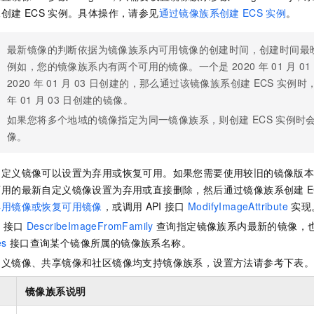
服务生态伙伴
视觉 Coding、空间感知、多模态思考等全面升级
1M上下文，专为长程任务能力而生
云工开物
企业应用
Night Plan 支持 Qwen 3.8-Max
AI 办公
NEW
像创建
ECS
实例。具体操作，请参见
通过镜像族系创建
ECS
实例
。
Red Hat
30+ 款产品免费体验
夜间 5 折，Qwen/Meoo/TokenPlan 客户专享
AI智能应用
科研合作
ERP
堂（旗舰版）
SUSE
最新镜像的判断依据为镜像族系内可用镜像的创建时间，创建时间最
智能客服
AI 应用构建
大模型原生
CRM
例如，您的镜像族系内有两个可用的镜像。一个是
2020
年
01
月
01
2个月
自动承接线索
2020
年
01
月
03
日创建的，那么通过该镜像族系创建
ECS
实例时
建站小程序
Qoder
大模型服务平台百炼-应用模版
OA 办公系统
HOT
NEW
年
01
月
03
日创建的镜像。
面向真实软件
个人版上线、团队版降价；千问3.8-Max首发发尝鲜
丰富多元化的应用模版和解决方案
力提升
财税管理
模板建站
如果您将多个地域的镜像指定为同一镜像族系，则创建
ECS
实例时
万有无界
大模型服务平台百炼-智能体
像。
400电话
定制建站
的模型效果
灵活可视化地构建企业级 Agent
方案
广告营销
模板小程序
自定义镜像可以设置为弃用或恢复可用。如果您需要使用较旧的镜像版
秒悟
人工智能平台 PAI
可用的最新自定义镜像设置为弃用或直接删除，然后通过镜像族系创建
E
定制小程序
云端极速 AI 
新一代 AI 视频生成模型，深度适配广告营销等场景
AI Native 的算法工程平台，一站式完成建模、训练、推理服务部署
弃用镜像或恢复可用镜像
，或调用
API
接口
ModifyImageAttribute
实现
APP 开发
I
接口
DescribeImageFromFamily
查询指定镜像族系内最新的镜像，
建站系统
es
接口查询某个镜像所属的镜像族系名称。
定义镜像、共享镜像和社区镜像均支持镜像族系，设置方法请参考下表
AI 应用
10分钟微调：让0.6B模型媲美235B模型
多模态数据信
镜像族系说明
依托云原生高可用架构,实现Dify私有化部署
用1%尺寸在特定领域达到大模型90%以上效果