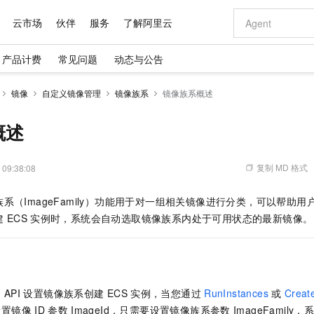
云市场
伙伴
服务
了解阿里云
产品计费
常见问题
动态与公告
AI 特惠
数据与 API
成为产品伙伴
企业增值服务
最佳实践
价格计算器
AI 场景体
基础软件
产品伙伴合
阿里云认证
市场活动
配置报价
大模型
镜像
自定义镜像管理
镜像族系
镜像族系概述
自助选配和估算价格
新方式
域名与网站
睿译宝，AI翻译排版一步到位
智启 AI 普惠权益
产品生态集成认证中心
企业支持计划
云上春晚
千问官方 MaaS 平台，为开发者和 Agent 而生，新用户赠送 1 亿 + tokens 额度
云服务器 EC
Qwen Aud
AI Coding
阿里云Maa
2026 阿里云
为企业打
数据集
Windows
大模型认证
模型
NEW
NEW
交付可用成果
值低价云产品抢先购
提供智能易用的域名与建站服务
上传文档即自动完成翻译和格式还原
至高享 1亿+免费 tokens，加速 Al 应用落地
安全可靠、弹
智能编程，一键
概述
产品生态伙伴
专家技术服务
云上奥运之旅
弹性计算合作
阿里云中企出
手机三要素
宝塔 Linux
全部认证
价格优势
有专属领域专家
对象存储 OSS
GLM-5.2：长任务时代开源旗舰模型
阿里云 OPC 创新助力计划
云数据库 RD
即刻拥有 DeepS
AI 电商营销
产品生态伙伴工作台
企业增值服务台
云栖战略参考
云存储合作计
云栖大会
身份实名认证
CentOS
训练营
推动算力普惠，释放技术红利
的大模型服务
最高返9万
多领域专家智能体,一键组建 AI 虚拟交付团队
至高百万元 Token 补贴，加速一人公司成长
稳定、安全、高性价比、高性能的云存储服务
真正可用的 1M 上下文,一次完成代码全链路开发
轻松解锁专属 Dee
从图文生成到
复制 MD 格式
 09:38:08
云上的中国
数据库合作计
活动全景
短信
Docker
图片和
站式影视创作平台
人工智能平台 PAI
Hermes Agent，打造自进化智能体
Token Plan 模型订阅计划
Qoder
5 分钟轻松部署
AI 广告创作
企业成长
大模型
NEW
信息公告
系（ImageFamily）功能用于对一组相关镜像进行分类，可以帮助
看见新力量
云网络合作计
OCR 文字识别
JAVA
级电脑
证享300元代金券
可视化编排打通从文字构思到成片全链路闭环
一站式AI开发、训练和推理服务
自主进化，持久记忆，越用越聪明
Qwen3.8-Max 首发尝鲜，限时加量 10 倍，夜间低至2折
面向真实软件
图文、视频一
Kimi-K3
HappyHors
建
ECS
实例时，系统会自动选取镜像族系内处于可用状态的最新镜像。
NEW
魔搭 Mode
loud
服务实践
官网公告
Kimi 最新旗舰模型，长程编程与推理利器
让文字生成流
金融模力时刻
Salesforce O
版
发票查验
全能环境
Qoder CN
Claude Code + GStack 打造工程团队
千问办公，限时限量积分加倍
云原生数据库 P
低代码高效构
AI 建站
NEW
作计划
计划
创新中心
魔搭 ModelSc
健康状态
让AI从“聊天伙伴”进化为能干活的“数字员工”
覆盖公网/内网、递归/权威、移动APP等全场景解析服务
安装技能 GStack，拥有专属 AI 工程团队
你的AI工作搭子，覆盖日常办公高频场景
基于千问大模型等，支持代码智能生成、研发智能问答
0 代码专业建
客户案例
天气预报查询
操作系统
Deepseek-v4-pro
HappyHors
态合作计划
态智能体模型
旗舰 MoE 大模型，百万上下文与顶尖推理能力
图生视频，流
Compute
同享
容器服务 Kubernetes 版 ACK
万小智 AI 建站低至 15元/月
云防火墙
AI 短剧/漫剧
快递物流查询
WordPress
成为服务伙
高校合作
过
API
设置镜像族系创建
ECS
实例，当您通过
RunInstances
或
Creat
式云数据仓库
点，立即开启云上创新
提供一站式管理容器应用的 K8s 服务
送.CN域名，送备案服务码
云原生的云上
AI助力短剧
GLM-5.2
Wan2.7-T
设置镜像
ID
参数
ImageId，只需要设置镜像族系参数
ImageFamil
Ubuntu