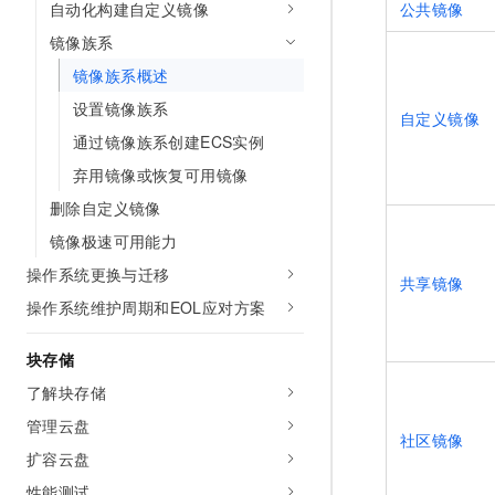
自动化构建自定义镜像
公共镜像
10 分钟在聊天系统中增加
专有云
镜像族系
镜像族系概述
设置镜像族系
自定义镜像
通过镜像族系创建ECS实例
弃用镜像或恢复可用镜像
删除自定义镜像
镜像极速可用能力
操作系统更换与迁移
共享镜像
操作系统维护周期和EOL应对方案
块存储
了解块存储
管理云盘
社区镜像
扩容云盘
性能测试