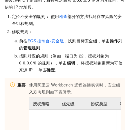
修改现有安全组规则，将授权对象从 0.0.0.0/0 更改为具体的、可
信的
IP
地址段。
定位不安全的规则
：
使用
检查
部分的方法找到存在风险的安
全组和规则。
修改规则
：
前往
ECS
控制台-安全组
，找到目标安全组，单击
操作
列
的
管理规则
，
找到对应的规则（例如，端口为
22，授权对象为
0.0.0.0/0
的规则），单击
编辑
， 将授权对象更新为可信
来源
IP ，单击
确定
。
重要
使用阿里云
Workbench
远程连接实例时，安全组
入方向
规则如下表所示。
授权策略
优先级
协议类型
端口
L