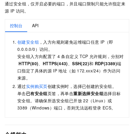
通过安全组，仅开启必要的端口，并且端口限制只能允许指定来
源
IP
访问。
控制台
API
创建安全组
，入方向规则避免运维端口任意
IP（即
0.0.0.0/0）访问。
安全组入方向配置了
4
条自定义
TCP
允许规则，分别对
HTTP(80)
、
HTTPS(443)
、
SSH(22)
和
RDP(3389)
端
口指定了具体的源
IP
地址（如
172.xxx/24）作为访问
来源。
通过
实例购买页
创建实例时，选择已创建的安全组。
单击
已有安全组
页签，再单击
重新选择安全组
选择目标
安全组。请确保所选安全组已开放 22（Linux）或
3389（Windows）端口，否则无法远程登录 ECS。