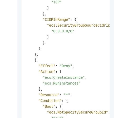
"TCP"
]
}
,
"CIDRInRange"
:
{
"ecs:SecurityGroupSourceCidrIps"
:
"0.0.0.0/0"
]
}
}
}
,
{
"Effect"
:
"Deny"
,
"Action"
:
[
"ecs:CreateInstance"
,
"ecs:RunInstances"
]
,
"Resource"
:
"*"
,
"Condition"
:
{
"Bool"
:
{
"ecs:NotSpecifySecureGroupId"
:
[
"true"