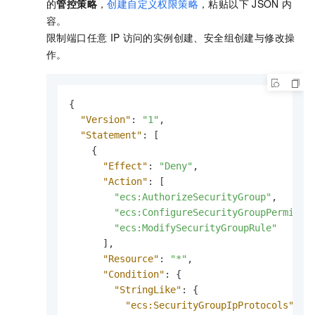
的
管控策略
，
创建自定义权限策略
，粘贴以下
JSON
内
容。
限制端口任意
IP
访问的实例创建、安全组创建与修改操
作。
{
"Version"
:
"1"
,
"Statement"
:
[
{
"Effect"
:
"Deny"
,
"Action"
:
[
"ecs:AuthorizeSecurityGroup"
,
"ecs:ConfigureSecurityGroupPermissi
"ecs:ModifySecurityGroupRule"
]
,
"Resource"
:
"*"
,
"Condition"
:
{
"StringLike"
:
{
"ecs:SecurityGroupIpProtocols"
:
[