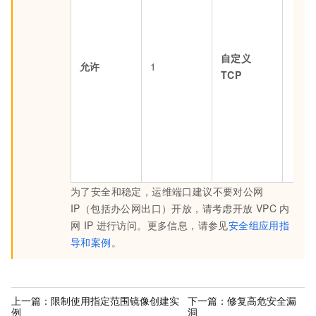
S
W
自定义
允许
1
3
TCP
R
为了安全和稳定，运维端口建议不要对公网
IP（包括办公网出口）开放，请考虑开放
VPC
内
网
IP
进行访问。更多信息，请参见
安全组应用指
导和案例
。
上一篇：
限制使用指定范围镜像创建实
下一篇：
修复高危安全漏
例
洞