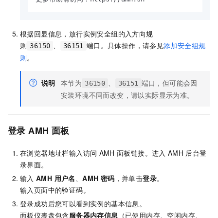
根据回显信息，放行实例安全组的入方向规
则
、
端口。具体操作，请参见
添加安全组规
36150
36151
则
。
说明
本节为
、
端口，但可能会因
36150
36151
安装环境不同而改变，请以实际显示为准。
登录
AMH
面板
在浏览器地址栏输入访问
AMH
面板链接。进入
AMH
后台登
录界面。
输入
AMH 用户名
、
AMH 密码
，并单击
登录
。
输入页面中的验证码。
登录成功后您可以看到实例的基本信息。
面板仪表盘包含
服务器内存信息
（已使用内存、空闲内存、