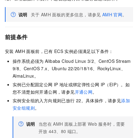
说明
关于
AMH
面板的更多信息，请参见
AMH
官网
。
前提条件
安装
AMH
面板前，已有
ECS
实例必须满足以下条件：
操作系统必须为
Alibaba Cloud Linux 3/2、CentOS Stream
9/8、CentOS 7.x、Ubuntu 22/20/18/16、RockyLinux、
AlmaLinux。
实例已分配固定公网
IP
地址或绑定弹性公网
IP（EIP）。如
您不清楚如何开通公网，请参见
开通公网
。
实例安全组的入方向规则已放行
22。具体操作，请参见
添加
安全组规则
。
说明
当您在
AMH
面板上部署
Web
服务时，需要
开放
443、80
端口。