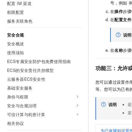
号，例如
配置 IM 渠道
8
在
操作
步骤
权限配置
在
配置文件
服务关联角色
安全合规
说明
安全概述
在
名称
步骤
使用须知
ECS专属安全防护包免费使用指南
功能三：允许
ECS的安全责任共担模型
云服务器ECS安全性
您可以通过设置作
基础安全服务
等。您可以为已有
身份与权限
说明
若
安全与合规治理
若
可信计算与机密计算
相关协议
为已有规则设置