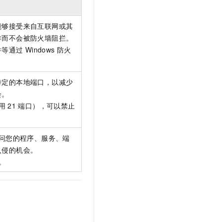
文戏情感细腻自然，动作戏激烈拳拳到肉，实现更强表演能力
支持中英文自由切换，具备更强的噪声鲁棒性
云聚AI 严选权益
SSL 证书
，一键激活高效办公新体验
精选AI产品，从模型到应用全链提效
能够接受来自互联网或其
堡垒机
作而不会被防火墙阻拦。
AI 用量加速计划
应用
防火墙
件等通过
Windows
防火
、识别商机，让客服更高效、服务更出色。
新老同享，达量后返
千问办公
主机安全
NEW
的智能体编程平台
一站式AI生产力平台
特定的本地端口，以减少
AI 应用及服务市场
会。
伶鹊
用
21
端口），可以禁止
企业级人与Agent协作平台，接入和调度多个数字员工
智能客服平台，对话机器人、对话分析、智能外呼
AI 应用
大模型服务平台百炼 - 全妙
大模型
应用创作平台
多模态内容创作工具，已接入 DeepSeek
问您的程序、服务、端
自然语言处理
入侵的机会。
。
数据标注
机器学习
息提取
与 AI 智能体进行实时音视频通话
从文本、图片、视频中提取结构化的属性信息
构建支持视频理解的 AI 音视频实时通话应用