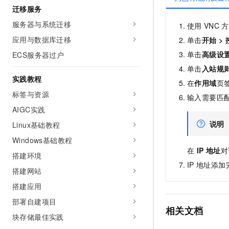
迁移服务
服务器与系统迁移
使用
VNC
方
应用与数据库迁移
单击
开始
>
单击
高级设
ECS服务器过户
单击
入站规
实践教程
在
作用域
页
标签与资源
输入需要匹
AIGC实践
说明
Linux基础教程
Windows基础教程
在
IP 地址
对
搭建环境
IP
地址添加
搭建网站
搭建应用
部署自建项目
相关文档
块存储最佳实践