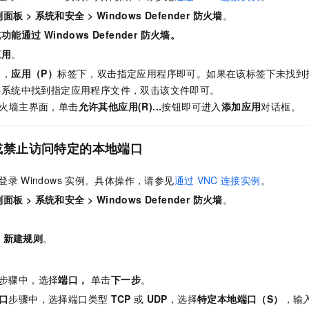
一个 AI 助手
即刻拥有 DeepSeek-R1 满血版
超强辅助，Bol
制面板
>
系统和安全
>
Windows Defender 防火墙
。
在企业官网、通讯软件中为客户提供 AI 客服
多种方案随心选，轻松解锁专属 DeepSeek
能通过 Windows Defender 防火墙。
应用
。
面，
应用（P）
标签下，双击指定应用程序即可。如果在该标签下未找到
件系统中找到指定应用程序文件，双击该文件即可。
s 防火墙主界面，单击
允许其他应用(R)...
按钮即可进入
添加应用
对话框。
或禁止访问特定的本地端口
登录
Windows
实例。具体操作，请参见
通过
VNC
连接实例
。
制面板
>
系统和安全
>
Windows Defender 防火墙
。
。
> 新建规则
。
步骤中，选择
端口，
单击
下一步
。
口
步骤中，选择端口类型
TCP
或
UDP
，选择
特定本地端口（S）
，输