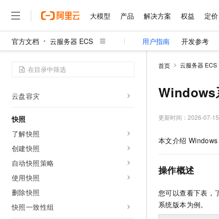
大模型
产品
解决方案
权益
定价
块存储
了解块存储
官方文档
云服务器 ECS
用户指南
开发参考
管理云盘
大模型
产品
解决方案
权益
定价
云市场
伙伴
服务
了解阿里云
精选产品
精选解决方案
普惠上云
产品定价
精选商城
成为销售伙伴
售前咨询
为什么选择阿里云
千问AI平台
云服务器 ECS
首页
扩容云盘
了解云产品的定价详情
大模型服务平台百炼
千问办公，解锁你的工作
普惠上云 官方力荐
分销伙伴
在线服务
网站建设
什么是云计算
大
性能测试
大模型服务与应用平台
企业级Agent产品，直接
云服务器38元/年起，超
Windo
咨询伙伴
多端小程序
技术领先
云盘容灾
云上成本管理
售后服务
千问大模型
Agency Agents：拥
官方推荐返现计划
大模型
大模型
精选产品
精选解决方案
Salesforce 国际版订阅
稳定可靠
管理和优化成本
多元化、高性能、安全可靠
推荐新用户得奖励，单订单
更新时间：
2026-07-15
快照
销售伙伴合作计划
自助服务
友盟天域
安全合规
人工智能与机器学习
AI
文本生成
了解快照
无影云电脑
HappyHorse 打造一
云工开物
本文介绍
Windows
无影生态合作计划
在线服务
观测云
分析师报告
随时随地安全接入的云上超
高校专属算力普惠，学生认
创建快照
计算
互联网应用开发
Qwen3.8-Max
HOT
Salesforce On Alibaba C
工单服务
自动快照策略
智能体时代全能旗舰模型
Tuya 物联网平台阿里云
研究报告与白皮书
云解析DNS
快速拥有专属 OpenClaw
Consulting Partner 合
操作概述
大数据
容器
免费试用
短信专区
使用快照
蓝凌 OA
Qwen3.7-Plus
AI 大模型销售与服务生
现代化应用
存储
天池大赛
删除快照
您可以查看下表，
能看、能想、能动手的多模
云原生大数据计算服务 Max
解决方案免费试用 新老
电子合同
系统版本为例。
快照一致性组
面向分析的企业级SaaS模
最高领取价值200元试用
安全
网络与CDN
AI 算法大赛
Qwen3-VL-Plus
畅捷通