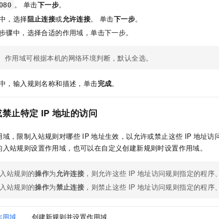
。 单击
下一步
。
080
中，选择
阻止连接
或
允许连接
。 单击
下一步
。
步骤中，选择合适的作用域，单击下一步。
作用域可根据本机的网络环境判断，默认全选。
中，输入规则名称和描述，单击
完成
。
或禁止特定
IP
地址的访问
用域，限制入站规则对哪些
IP
地址生效，以允许或禁止这些
IP
地址访
的入站规则设置作用域，也可以在自定义创建新规则时设置作用域。
入站规则的
操作
为
允许连接
，则允许这些
IP
地址访问规则指定的程序
入站规则的
操作
为
禁止连接
，则禁止这些
IP
地址访问规则指定的程序
作用域
创建新规则并设置作用域