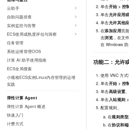
10 分钟在聊天系统中增加
专有云
单击
开始
>
控
云助手
单击
允许应用或功
自助问题排查
单击
允许其他
实例监控与告警
在
添加应用
页
ECS使用成熟度评估与洞察
击
浏览
，在文
任务管理
在 Window
系统运维管理OOS
计算 AI 助手使用指南
功能二：允许
ECS全局搜索
使用
VNC
方式
小规格ECS实例Linux内存管理的运维
单击
开始
>
控
实践
单击
高级设置
弹性计算 Agent
单击
入站规则 
弹性计算 Agent 概述
配置规则。
快速入门
在
规则类型
计费方式
在
协议和端