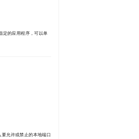
t.diy 一步搞定创意建站
构建大模型应用的安全防护体系
通过自然语言交互简化开发流程,全栈开发支持
通过阿里云安全产品对 AI 应用进行安全防护
指定的应用程序，可以单
入要允许或禁止的本地端口