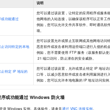
服务生态伙伴
视觉 Coding、空间感知、多模态思考等全面升级
1M上下文，专为长程任务能力而生
云工开物
说明
企业应用
Night Plan 支持 Qwen 3.8-Max
AI 办公
NEW
Red Hat
30+ 款产品免费体验
夜间 5 折，Qwen/Meoo/TokenPlan 客户专享
AI智能应用
科研合作
您可以通过该设置，让特定的应用程序或服务
ERP
堂（旗舰版）
SUSE
序或功能通过
他网络的入站连接，以确保该程序可以正常工
智能客服
AI 应用构建
大模型原生
CRM
例如，您可以允许文件共享软件、即时通讯软
2个月
自动承接线索
建站小程序
墙。
Qoder
大模型服务平台百炼-应用模版
OA 办公系统
HOT
NEW
面向真实软件
个人版上线、团队版降价；千问3.8-Max首发发尝鲜
丰富多元化的应用模版和解决方案
力提升
您可以设置允许或禁止互联网或其他网络访问
财税管理
模板建站
禁止访问特定的本地
恶意软件或攻击者利用这些端口进行入侵的机
万有无界
大模型服务平台百炼-智能体
400电话
定制建站
例如，您不需要使用
FTP
服务（该服务默认使
的模型效果
灵活可视化地构建企业级 Agent
21
端口访问，防止潜在的安全威胁。
方案
广告营销
模板小程序
秒悟
人工智能平台 PAI
定制小程序
云端极速 AI 
新一代 AI 视频生成模型，深度适配广告营销等场景
AI Native 的算法工程平台，一站式完成建模、训练、推理服务部署
您可以通过该设置，允许或禁止特定
IP
地址访
禁止特定
IP
地址的
口等，以减少恶意软件或攻击者利用漏洞进行
APP 开发
例如，您可以允许本地电脑的
IP
地址访问实例
建站系统
程序或功能通过
Windows
防火墙
AI 应用
10分钟微调：让0.6B模型媲美235B模型
多模态数据信
依托云原生高可用架构,实现Dify私有化部署
用1%尺寸在特定领域达到大模型90%以上效果
登录
Windows
实例。具体操作，请参见
通过
VNC
连接实例
。