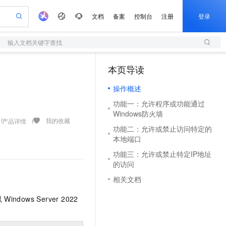
文档
备案
控制台
注册
登录
输入文档关键字查找
验
作计划
器
AI 活动
专业服务
服务伙伴合作计划
开发者社区
加入我们
服务平台百炼
阿里云 OPC 创新助力计划
本页导读
（1）
一站式生成采购清单，支持单品或批量购买
S
S产品伙伴计划（繁花）
峰会
造的大模型服务与应用开发平台
Qwen Audio：打造专属 AI 语音助手
轻量应用服务器
一句话生成原生可编辑精美 PPT 文稿
AI 生产力先锋
Al MaaS 服务伙伴赋能合作
域名
博文
Careers
NEW
至高可申请百万元
操作概述
性可伸缩的云计算服务
开启高性价比 AI 编程新体验
Qwen-Audio-3.0-Realtime 端到端实时语音角色扮演
输入一句话想法, 轻松生成专业的 PPT
先锋实践拓展 AI 生产力的边界
快速构建应用程序和网站，即刻迈出上云第一步
Token 补贴，五大权
计划
海大会
伙伴信用分合作计划
商标
问答
社会招聘
功能一：允许程序或功能通过
益加速 OPC 成功
S
eek-V4-Pro
数字证书管理服务（原SSL证书）
一键部署幻兽帕鲁游戏服务器
飞天发布时刻
HOT
Windows防火墙
划
备案
电子书
校园招聘
pSeek-V4-Pro
视频创作，一键激活电商全链路生产力
全托管，含MySQL、PostgreSQL、SQL Server、MariaDB多引擎
实现全站HTTPS，呈现可信的WEB访问
一键购买专属联机服务器，轻松开启游戏
所见，即是所愿
我的收藏
产品详情
更多支持
功能二：允许或禁止访问特定的
划
公司注册
镜像站
视频生成
语音识别与合成
本地端口
专属 QwenPaw
短信服务
漫剧工坊：一站式动画创作平台
AI 实训营
HOT
合作伙伴培训与认证
划
上云迁移
的智能体编程平台
站生成，高效打造优质广告素材
从聊天伙伴进化为能主动干活的本地数字员工
快速生产连贯的高质量长漫剧
从基础到进阶，Agent 创客手把手教你
国内短信简单易用，安全可靠，秒级触达，全球覆盖200+国家和地区。
功能三：允许或禁止特定IP地址
e-1.1-T2V
Qwen3-TTS-Flash
lScope
我要反馈
查询合作伙伴
的访问
畅细腻的高质量视频
离线语音合成大模型，多语言方言自适应，低延迟高稳定
n Alibaba Cloud ISV 合作
代维服务
olarDB
建企业门户网站
大数据开发治理平台 DataWorks
10 分钟搭建微信、支付宝小程序
相关文档
创新加速
ope
登录合作伙伴管理后台
我要建议
站，无忧落地极速上线
以可视化方式快速构建移动和 PC 门户网站
100%兼容MySQL、PostgreSQL，兼容Oracle，支持集中和分布式
高效部署网站，快速应用到小程序
Data Agent 驱动的一站式 Data+AI 开发治理平台
e-1.1-I2V
Cosyvoice-V3-Flash
安全
以
Windows Server 2022
畅自然，细节丰富
高表现力语音合成大模型，语音克隆听感自然
我要投诉
上云场景组合购
伴
边界网络安全防护产品
漫剧创作，剧本、分镜、视频高效生成
覆盖90%+业务场景，专享组合折扣价
2V
VPN
Fun-ASR