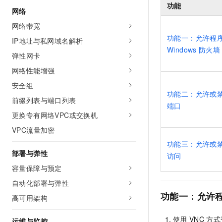
功能
AI 产品 免费试用
网络
网络
安全
云开发大赛
Tableau 订阅
1亿+ 大模型 tokens 和 
网络带宽
可观测
入门学习赛
中间件
AI空中课堂在线直播课
功能一：允许程
140+云产品 免费试用
IP地址与私网域名解析
大模型服务
上云与迁云
Windows
防火墙
产品新客免费试用，最长1
数据库
弹性网卡
生态解决方案
千问AI平台-Token Plan
企业出海
大模型ACA认证体验
网络性能增强
大数据计算
助力企业全员 AI 认知与能
行业生态解决方案
安全组
政企业务
媒体服务
功能二：允许或
千问AI平台-模型体验
前缀列表与端口列表
开发者生态解决方案
端口
在线体验全尺寸、多种模态
企业服务与云通信
更换专有网络VPC或交换机
AI 开发和 AI 应用解决
Happy 系列大模型
VPC流量加密
域名与网站
功能三：允许或
终端用户计算
部署与弹性
访问
容量保障与预定
Serverless
大模型解决方案
自动化部署与弹性
开发工具
功能一：允许
快速部署 Dify，高效搭建 
高可用架构
迁移与运维管理
使用
VNC
方式
运维与监控