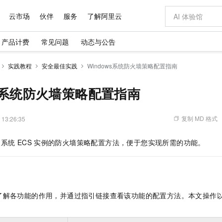
云市场
伙伴
服务
了解阿里云
产品计费
常见问题
动态与公告
AI 特惠
数据与 API
成为产品伙伴
企业增值服务
最佳实践
价格计算器
AI 场景体
基础软件
产品伙伴合
阿里云认证
市场活动
配置报价
大模型
实践教程
安全最佳实践
Windows系统防火墙策略配置指南
自助选配和估算价格
新方式
域名与网站
睿译宝，AI翻译排版一步到位
智启 AI 普惠权益
产品生态集成认证中心
企业支持计划
云上春晚
千问官方 MaaS 平台，为开发者和 Agent 而生，新用户赠送 1 亿 + tokens 额度
云服务器 EC
AI Coding
阿里云Maa
2026 阿里云
为企业打
数据集
Windows
大模型认证
模型
NEW
交付可用成果
值低价云产品抢先购
提供智能易用的域名与建站服务
上传文档即自动完成翻译和格式还原
至高享 1亿+免费 tokens，加速 Al 应用落地
安全可靠、弹
智能编程，一键
ws系统防火墙策略配置指南
产品生态伙伴
专家技术服务
云上奥运之旅
弹性计算合作
阿里云中企出
手机三要素
宝塔 Linux
全部认证
价格优势
有专属领域专家
对象存储 OSS
GLM-5.2：长任务时代开源旗舰模型
阿里云 OPC 创新助力计划
云数据库 RD
即刻拥有 DeepS
AI 电商营销
产品生态伙伴工作台
企业增值服务台
云栖战略参考
云存储合作计
云栖大会
身份实名认证
CentOS
训练营
推动算力普惠，释放技术红利
的大模型服务
最高返9万
多领域专家智能体,一键组建 AI 虚拟交付团队
至高百万元 Token 补贴，加速一人公司成长
稳定、安全、高性价比、高性能的云存储服务
真正可用的 1M 上下文,一次完成代码全链路开发
轻松解锁专属 Dee
从图文生成到
复制 MD 格式
 13:26:35
云上的中国
数据库合作计
活动全景
短信
Docker
图片和
站式影视创作平台
人工智能平台 PAI
Hermes Agent，打造自进化智能体
Token Plan 模型订阅计划
Qoder
5 分钟轻松部署
AI 广告创作
企业成长
大模型
NEW
信息公告
系统
ECS
实例的防火墙策略配置方法，便于您实现所需的功能。
看见新力量
云网络合作计
OCR 文字识别
JAVA
级电脑
证享300元代金券
可视化编排打通从文字构思到成片全链路闭环
一站式AI开发、训练和推理服务
自主进化，持久记忆，越用越聪明
Qwen3.8-Max 首发尝鲜，限时加量 10 倍，夜间低至2折
面向真实软件
图文、视频一
Kimi-K3
HappyHors
NEW
魔搭 Mode
loud
服务实践
官网公告
Kimi 最新旗舰模型，长程编程与推理利器
让文字生成流
金融模力时刻
Salesforce O
版
发票查验
全能环境
Qoder CN
Claude Code + GStack 打造工程团队
千问办公，限时限量积分加倍
云原生数据库 P
低代码高效构
AI 建站
NEW
作计划
计划
创新中心
魔搭 ModelSc
健康状态
让AI从“聊天伙伴”进化为能干活的“数字员工”
覆盖公网/内网、递归/权威、移动APP等全场景解析服务
安装技能 GStack，拥有专属 AI 工程团队
你的AI工作搭子，覆盖日常办公高频场景
基于千问大模型等，支持代码智能生成、研发智能问答
0 代码专业建
客户案例
天气预报查询
操作系统
Deepseek-v4-pro
HappyHors
态合作计划
了解各功能的作用，并通过指引链接查看该功能的配置方法。本文操作
态智能体模型
旗舰 MoE 大模型，百万上下文与顶尖推理能力
图生视频，流
Compute
同享
容器服务 Kubernetes 版 ACK
万小智 AI 建站低至 15元/月
云防火墙
AI 短剧/漫剧
快递物流查询
WordPress
成为服务伙
高校合作
式云数据仓库
点，立即开启云上创新
提供一站式管理容器应用的 K8s 服务
送.CN域名，送备案服务码
云原生的云上
AI助力短剧
GLM-5.2
Wan2.7-T
Ubuntu