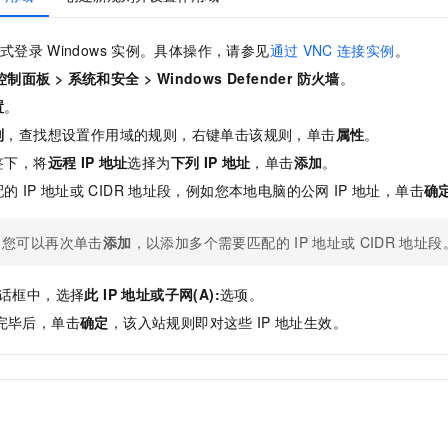
式登录
Windows
实例。具体操作，请参见
通过
VNC
连接实例
。
控制面板
>
系统和安全
>
Windows Defender 防火墙
。
置
。
则
，查找想设置作用域的规则，右键单击该规则，单击
属性
。
签下，将
远程
IP
地址
选择为
下列
IP
地址
，单击
添加
。
配的
IP
地址或
CIDR
地址段，例如您本地电脑的公网
IP
地址，单击
确
您可以再次单击
添加
，以添加多个需要匹配的
IP
地址或
CIDR
地址段
话框中，选择
此 IP 地址或子网(A):
选项。
完毕后，单击
确定
，该入站规则即对这些
IP
地址生效。