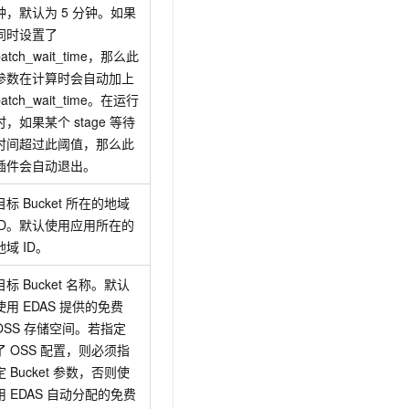
钟，默认为
5
分钟。如果
同时设置了
batch_wait_time，那么此
参数在计算时会自动加上
batch_wait_time。在运行
时，如果某个
stage
等待
时间超过此阈值，那么此
插件会自动退出。
目标
Bucket
所在的地域
ID。默认使用应用所在的
地域
ID。
目标
Bucket
名称。默认
使用
EDAS
提供的免费
OSS
存储空间。若指定
了
OSS
配置，则必须指
定
Bucket
参数，否则使
用
EDAS
自动分配的免费