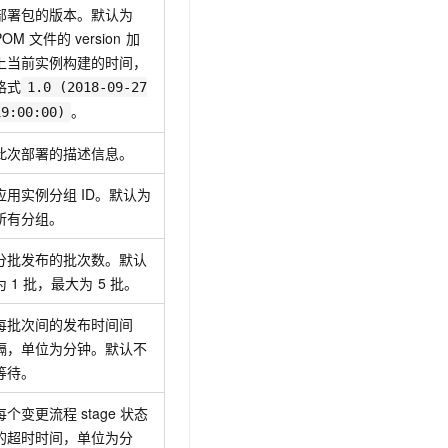
t.diy 一步搞定创意建站
构建大模型应用的安全防护体系
部署包的版本。默认为
通过自然语言交互简化开发流程,全栈开发支持
通过阿里云安全产品对 AI 应用进行安全防护
POM
文件的
version
加
上当前实例构建的时间，
格式
1.0 (2018-09-27
。
19:00:00)
此次部署的描述信息。
应用实例分组
ID。默认为
所有分组。
分批发布的批次数。默认
为
1
批，最大为
5
批。
每批次间的发布时间间
隔，单位为分钟。默认不
等待。
每个变更流程
stage
状态
的超时时间，单位为分