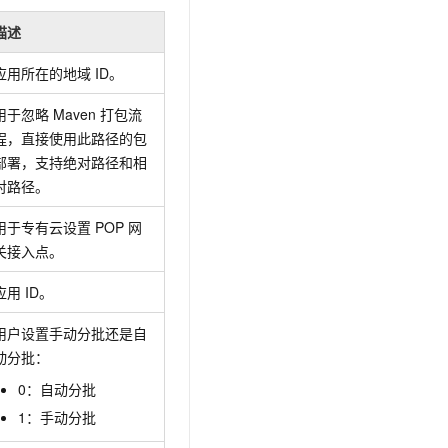
文戏情感细腻自然，动作戏激烈拳拳到肉，实现更强表演能力
支持中英文自由切换，具备更强的噪声鲁棒性
云聚AI 严选权益
SSL 证书
描述
，一键激活高效办公新体验
精选AI产品，从模型到应用全链提效
堡垒机
应用所在的地域
ID。
AI 用量加速计划
应用
防火墙
、识别商机，让客服更高效、服务更出色。
新老同享，达量后返
用于忽略
Maven
打包流
千问办公
主机安全
NEW
程，直接使用此路径的包
的智能体编程平台
一站式AI生产力平台
部署，支持绝对路径和相
AI 应用及服务市场
对路径。
伶鹊
企业级人与Agent协作平台，接入和调度多个数字员工
智能客服平台，对话机器人、对话分析、智能外呼
用于专有云设置
POP
网
AI 应用
关接入点。
大模型服务平台百炼 - 全妙
大模型
应用创作平台
多模态内容创作工具，已接入 DeepSeek
应用
ID。
自然语言处理
用户设置手动分批还是自
数据标注
动分批：
机器学习
0：自动分批
息提取
与 AI 智能体进行实时音视频通话
1：手动分批
从文本、图片、视频中提取结构化的属性信息
构建支持视频理解的 AI 音视频实时通话应用