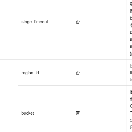
stage_timeout
否
region_id
否
bucket
否