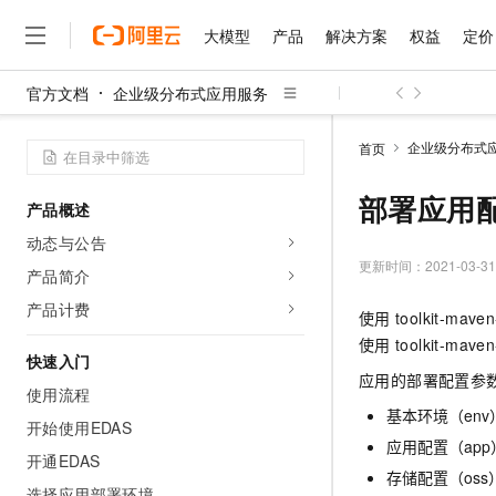
大模型
产品
解决方案
权益
定价
官方文档
企业级分布式应用服务
大模型
产品
解决方案
权益
定价
云市场
伙伴
服务
了解阿里云
精选产品
精选解决方案
普惠上云
产品定价
精选商城
成为销售伙伴
售前咨询
为什么选择阿里云
千问AI平台
企业级分布式
首页
了解云产品的定价详情
大模型服务平台百炼
千问办公，解锁你的工作
普惠上云 官方力荐
分销伙伴
在线服务
网站建设
什么是云计算
大
大模型服务与应用平台
企业级Agent产品，直接
云服务器38元/年起，超
部署应用
产品概述
咨询伙伴
多端小程序
技术领先
云上成本管理
售后服务
千问大模型
Agency Agents：拥
官方推荐返现计划
大模型
动态与公告
大模型
精选产品
精选解决方案
Salesforce 国际版订阅
稳定可靠
管理和优化成本
多元化、高性能、安全可靠
推荐新用户得奖励，单订单
更新时间：
2021-03-31
销售伙伴合作计划
产品简介
自助服务
友盟天域
安全合规
人工智能与机器学习
AI
文本生成
无影云电脑
HappyHorse 打造一
云工开物
产品计费
使用
toolkit-maven
无影生态合作计划
在线服务
观测云
分析师报告
随时随地安全接入的云上超
高校专属算力普惠，学生认
计算
互联网应用开发
Qwen3.8-Max
使用
toolkit-maven
HOT
Salesforce On Alibaba C
工单服务
快速入门
智能体时代全能旗舰模型
Tuya 物联网平台阿里云
研究报告与白皮书
云解析DNS
快速拥有专属 OpenClaw
应用的部署配置参
Consulting Partner 合
大数据
容器
使用流程
免费试用
短信专区
蓝凌 OA
Qwen3.7-Plus
基本环境（env
AI 大模型销售与服务生
开始使用EDAS
现代化应用
存储
天池大赛
能看、能想、能动手的多模
云原生大数据计算服务 Max
解决方案免费试用 新老
应用配置（app
电子合同
开通EDAS
面向分析的企业级SaaS模
最高领取价值200元试用
安全
网络与CDN
存储配置（oss
AI 算法大赛
Qwen3-VL-Plus
畅捷通
选择应用部署环境