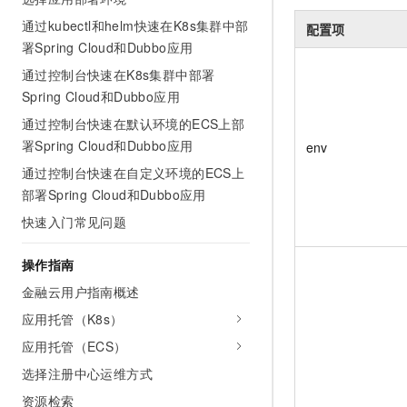
AI 产品 免费试用
网络
安全
云开发大赛
通过kubectl和helm快速在K8s集群中部
Tableau 订阅
配置项
1亿+ 大模型 tokens 和 
署Spring Cloud和Dubbo应用
可观测
入门学习赛
中间件
AI空中课堂在线直播课
140+云产品 免费试用
通过控制台快速在K8s集群中部署
大模型服务
上云与迁云
产品新客免费试用，最长1
数据库
Spring Cloud和Dubbo应用
生态解决方案
千问AI平台-Token Plan
通过控制台快速在默认环境的ECS上部
企业出海
大模型ACA认证体验
大数据计算
署Spring Cloud和Dubbo应用
env
助力企业全员 AI 认知与能
行业生态解决方案
政企业务
媒体服务
通过控制台快速在自定义环境的ECS上
千问AI平台-模型体验
开发者生态解决方案
部署Spring Cloud和Dubbo应用
在线体验全尺寸、多种模态
企业服务与云通信
AI 开发和 AI 应用解决
快速入门常见问题
Happy 系列大模型
域名与网站
操作指南
终端用户计算
金融云用户指南概述
Serverless
应用托管（K8s）
大模型解决方案
应用托管（ECS）
开发工具
快速部署 Dify，高效搭建 
选择注册中心运维方式
迁移与运维管理
资源检索