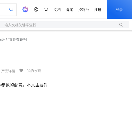
文档
备案
控制台
注册
登录
输入文档关键字查找
验
作计划
器
AI 活动
专业服务
服务伙伴合作计划
开发者社区
加入我们
服务平台百炼
阿里云 OPC 创新助力计划
应用配置参数说明
一站式生成采购清单，支持单品或批量购买
S
io：打造专属 AI 语音助手
S产品伙伴计划（繁花）
峰会
造的大模型服务与应用开发平台
轻量应用服务器
一句话生成原生可编辑精美 PPT 文稿
AI 生产力先锋
Al MaaS 服务伙伴赋能合作
域名
博文
Careers
至高可申请百万元
性可伸缩的云计算服务
开启高性价比 AI 编程新体验
Qwen-Audio-3.0-Realtime 端到端实时语音角色扮演
输入一句话想法, 轻松生成专业的 PPT
先锋实践拓展 AI 生产力的边界
快速构建应用程序和网站，即刻迈出上云第一步
Token 补贴，五大权
计划
海大会
伙伴信用分合作计划
商标
问答
社会招聘
益加速 OPC 成功
S
eek-V4-Pro
数字证书管理服务（原SSL证书）
一键部署幻兽帕鲁游戏服务器
飞天发布时刻
HOT
划
备案
电子书
校园招聘
pSeek-V4-Pro
视频创作，一键激活电商全链路生产力
全托管，含MySQL、PostgreSQL、SQL Server、MariaDB多引擎
实现全站HTTPS，呈现可信的WEB访问
一键购买专属联机服务器，轻松开启游戏
所见，即是所愿
我的收藏
产品详情
更多支持
划
公司注册
镜像站
视频生成
语音识别与合成
专属 QwenPaw
短信服务
漫剧工坊：一站式动画创作平台
AI 实训营
HOT
种参数的配置。本文主要对
合作伙伴培训与认证
划
上云迁移
的智能体编程平台
站生成，高效打造优质广告素材
从聊天伙伴进化为能主动干活的本地数字员工
快速生产连贯的高质量长漫剧
从基础到进阶，Agent 创客手把手教你
国内短信简单易用，安全可靠，秒级触达，全球覆盖200+国家和地区。
e-1.1-T2V
Qwen3-TTS-Flash
lScope
我要反馈
查询合作伙伴
畅细腻的高质量视频
离线语音合成大模型，多语言方言自适应，低延迟高稳定
n Alibaba Cloud ISV 合作
代维服务
olarDB
建企业门户网站
大数据开发治理平台 DataWorks
10 分钟搭建微信、支付宝小程序
创新加速
ope
登录合作伙伴管理后台
我要建议
站，无忧落地极速上线
以可视化方式快速构建移动和 PC 门户网站
100%兼容MySQL、PostgreSQL，兼容Oracle，支持集中和分布式
高效部署网站，快速应用到小程序
Data Agent 驱动的一站式 Data+AI 开发治理平台
e-1.1-I2V
Cosyvoice-V3-Flash
安全
畅自然，细节丰富
高表现力语音合成大模型，语音克隆听感自然
我要投诉
上云场景组合购
伴
边界网络安全防护产品
漫剧创作，剧本、分镜、视频高效生成
覆盖90%+业务场景，专享组合折扣价
2V
VPN
Fun-ASR