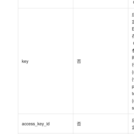
key
否
p
{
s
access_key_id
否