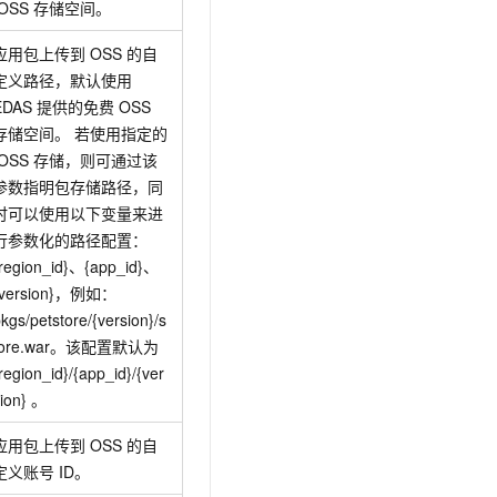
OSS
存储空间。
应用包上传到
OSS
的自
定义路径，默认使用
EDAS
提供的免费
OSS
存储空间。 若使用指定的
OSS
存储，则可通过该
参数指明包存储路径，同
时可以使用以下变量来进
行参数化的路径配置：
{region_id}、{app_id}、
{version}，例如：
kgs/petstore/{version}/s
tore.war。该配置默认为
region_id}/{app_id}/{ver
ion} 。
应用包上传到
OSS
的自
定义账号
ID。