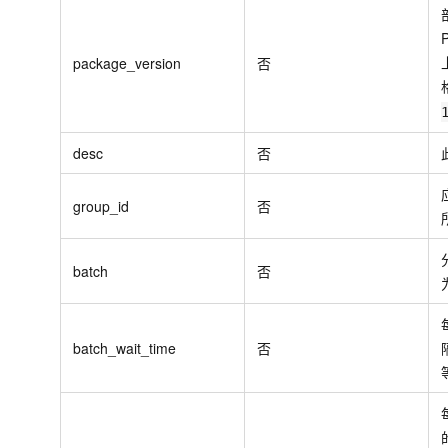
一个 AI 助手
即刻拥有 DeepSeek-R1 满血版
超强辅助，Bol
在企业官网、通讯软件中为客户提供 AI 客服
多种方案随心选，轻松解锁专属 DeepSeek
package_version
否
desc
否
group_id
否
batch
否
batch_wait_time
否