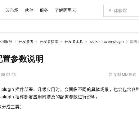
云市场
伙伴
服务
了解阿里云
AI 特惠
数据与 API
成为产品伙伴
企业增值服务
最佳实践
价格计算器
AI 场景体
基础软件
产品伙伴合
阿里云认证
市场活动
配置报价
大模型
应用服务
开发参考
开发者指南
开发者工具
toolkit-maven-plugin
部署
自助选配和估算价格
新方式
域名与网站
睿译宝，AI翻译排版一步到位
智启 AI 普惠权益
产品生态集成认证中心
企业支持计划
云上春晚
千问官方 MaaS 平台，为开发者和 Agent 而生，新用户赠送 1 亿 + tokens 额度
云服务器 EC
Qwen Aud
AI Coding
阿里云Maa
2026 阿里云
为企业打
数据集
Windows
大模型认证
模型
NEW
NEW
交付可用成果
值低价云产品抢先购
提供智能易用的域名与建站服务
上传文档即自动完成翻译和格式还原
至高享 1亿+免费 tokens，加速 Al 应用落地
安全可靠、弹
智能编程，一键
配置参数说明
产品生态伙伴
专家技术服务
云上奥运之旅
弹性计算合作
阿里云中企出
手机三要素
宝塔 Linux
全部认证
价格优势
有专属领域专家
对象存储 OSS
GLM-5.2：长任务时代开源旗舰模型
阿里云 OPC 创新助力计划
云数据库 RD
即刻拥有 DeepS
AI 电商营销
产品生态伙伴工作台
企业增值服务台
云栖战略参考
云存储合作计
云栖大会
身份实名认证
CentOS
训练营
推动算力普惠，释放技术红利
的大模型服务
最高返9万
多领域专家智能体,一键组建 AI 虚拟交付团队
至高百万元 Token 补贴，加速一人公司成长
稳定、安全、高性价比、高性能的云存储服务
真正可用的 1M 上下文,一次完成代码全链路开发
轻松解锁专属 Dee
从图文生成到
复制 MD 格式
 08:03:23
云上的中国
数据库合作计
活动全景
短信
Docker
图片和
站式影视创作平台
人工智能平台 PAI
Hermes Agent，打造自进化智能体
Token Plan 模型订阅计划
Qoder
5 分钟轻松部署
AI 广告创作
企业成长
大模型
NEW
信息公告
-plugin
插件部署、升级应用时，会面临不同的具体场景，也会包含各
看见新力量
云网络合作计
OCR 文字识别
JAVA
级电脑
证享300元代金券
可视化编排打通从文字构思到成片全链路闭环
一站式AI开发、训练和推理服务
自主进化，持久记忆，越用越聪明
Qwen3.8-Max 首发尝鲜，限时加量 10 倍，夜间低至2折
面向真实软件
图文、视频一
Kimi-K3
HappyHors
-plugin
插件部署应用时涉及的配置参数进行说明。
NEW
魔搭 Mode
loud
服务实践
官网公告
Kimi 最新旗舰模型，长程编程与推理利器
让文字生成流
金融模力时刻
Salesforce O
版
发票查验
全能环境
Qoder CN
Claude Code + GStack 打造工程团队
千问办公，限时限量积分加倍
云原生数据库 P
低代码高效构
AI 建站
NEW
数分成三类：
作计划
计划
创新中心
魔搭 ModelSc
健康状态
让AI从“聊天伙伴”进化为能干活的“数字员工”
覆盖公网/内网、递归/权威、移动APP等全场景解析服务
安装技能 GStack，拥有专属 AI 工程团队
你的AI工作搭子，覆盖日常办公高频场景
基于千问大模型等，支持代码智能生成、研发智能问答
0 代码专业建
客户案例
天气预报查询
操作系统
Deepseek-v4-pro
HappyHors
）
态合作计划
态智能体模型
旗舰 MoE 大模型，百万上下文与顶尖推理能力
图生视频，流
Compute
同享
容器服务 Kubernetes 版 ACK
万小智 AI 建站低至 15元/月
云防火墙
AI 短剧/漫剧
）
快递物流查询
WordPress
成为服务伙
高校合作
式云数据仓库
点，立即开启云上创新
提供一站式管理容器应用的 K8s 服务
送.CN域名，送备案服务码
云原生的云上
AI助力短剧
）
GLM-5.2
Wan2.7-T
Ubuntu