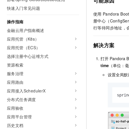
可能原因
AI 产品 免费试用
网络
安全
云开发大赛
快速入门常见问题
Tableau 订阅
1亿+ 大模型 tokens 和 
使用
Pandora Boo
可观测
入门学习赛
中间件
AI空中课堂在线直播课
册中心（Config
操作指南
140+云产品 免费试用
大模型服务
行等待同步地址，
上云与迁云
产品新客免费试用，最长1
数据库
金融云用户指南概述
生态解决方案
千问AI平台-Token Plan
应用托管（K8s）
企业出海
大模型ACA认证体验
大数据计算
解决方案
助力企业全员 AI 认知与能
应用托管（ECS）
行业生态解决方案
政企业务
媒体服务
千问AI平台-模型体验
选择注册中心运维方式
开发者生态解决方案
打开
Pandora B
在线体验全尺寸、多种模态
资源检索
企业服务与云通信
time
（单位：毫
AI 开发和 AI 应用解决
Happy 系列大模型
服务治理
设置全局默
域名与网站
应用路由
终端用户计算
应用接入SchedulerX
sprin
分布式任务调度
Serverless
大模型解决方案
应用验收
开发工具
快速部署 Dify，高效搭建 
应用平台管理
迁移与运维管理
历史文档