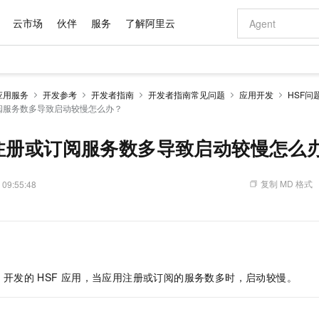
云市场
伙伴
服务
了解阿里云
AI 特惠
数据与 API
成为产品伙伴
企业增值服务
最佳实践
价格计算器
AI 场景体
基础软件
产品伙伴合
阿里云认证
市场活动
配置报价
大模型
应用服务
开发参考
开发者指南
开发者指南常见问题
应用开发
HSF问
自助选配和估算价格
阅服务数多导致启动较慢怎么办？
新方式
域名与网站
睿译宝，AI翻译排版一步到位
智启 AI 普惠权益
产品生态集成认证中心
企业支持计划
云上春晚
千问官方 MaaS 平台，为开发者和 Agent 而生，新用户赠送 1 亿 + tokens 额度
云服务器 EC
Qwen Aud
AI Coding
阿里云Maa
2026 阿里云
为企业打
数据集
Windows
大模型认证
模型
NEW
NEW
交付可用成果
值低价云产品抢先购
提供智能易用的域名与建站服务
上传文档即自动完成翻译和格式还原
至高享 1亿+免费 tokens，加速 Al 应用落地
安全可靠、弹
智能编程，一键
产品生态伙伴
专家技术服务
云上奥运之旅
弹性计算合作
阿里云中企出
手机三要素
宝塔 Linux
全部认证
用注册或订阅服务数多导致启动较慢怎么
价格优势
有专属领域专家
对象存储 OSS
GLM-5.2：长任务时代开源旗舰模型
阿里云 OPC 创新助力计划
云数据库 RD
即刻拥有 DeepS
AI 电商营销
产品生态伙伴工作台
企业增值服务台
云栖战略参考
云存储合作计
云栖大会
身份实名认证
CentOS
训练营
推动算力普惠，释放技术红利
的大模型服务
最高返9万
多领域专家智能体,一键组建 AI 虚拟交付团队
至高百万元 Token 补贴，加速一人公司成长
稳定、安全、高性价比、高性能的云存储服务
真正可用的 1M 上下文,一次完成代码全链路开发
轻松解锁专属 Dee
从图文生成到
复制 MD 格式
 09:55:48
云上的中国
数据库合作计
活动全景
短信
Docker
图片和
站式影视创作平台
人工智能平台 PAI
Hermes Agent，打造自进化智能体
Token Plan 模型订阅计划
Qoder
5 分钟轻松部署
AI 广告创作
企业成长
大模型
NEW
信息公告
看见新力量
云网络合作计
OCR 文字识别
JAVA
级电脑
证享300元代金券
可视化编排打通从文字构思到成片全链路闭环
一站式AI开发、训练和推理服务
自主进化，持久记忆，越用越聪明
Qwen3.8-Max 首发尝鲜，限时加量 10 倍，夜间低至2折
面向真实软件
图文、视频一
Kimi-K3
HappyHors
NEW
魔搭 Mode
loud
服务实践
官网公告
Kimi 最新旗舰模型，长程编程与推理利器
让文字生成流
金融模力时刻
Salesforce O
版
发票查验
全能环境
Qoder CN
Claude Code + GStack 打造工程团队
千问办公，限时限量积分加倍
云原生数据库 P
低代码高效构
AI 建站
NEW
作计划
计划
创新中心
魔搭 ModelSc
健康状态
让AI从“聊天伙伴”进化为能干活的“数字员工”
覆盖公网/内网、递归/权威、移动APP等全场景解析服务
安装技能 GStack，拥有专属 AI 工程团队
你的AI工作搭子，覆盖日常办公高频场景
基于千问大模型等，支持代码智能生成、研发智能问答
0 代码专业建
客户案例
天气预报查询
操作系统
Deepseek-v4-pro
HappyHors
态合作计划
t
开发的
HSF
应用，当应用注册或订阅的服务数多时，启动较慢。
态智能体模型
旗舰 MoE 大模型，百万上下文与顶尖推理能力
图生视频，流
Compute
同享
容器服务 Kubernetes 版 ACK
万小智 AI 建站低至 15元/月
云防火墙
AI 短剧/漫剧
快递物流查询
WordPress
成为服务伙
高校合作
式云数据仓库
点，立即开启云上创新
提供一站式管理容器应用的 K8s 服务
送.CN域名，送备案服务码
云原生的云上
AI助力短剧
GLM-5.2
Wan2.7-T
Ubuntu