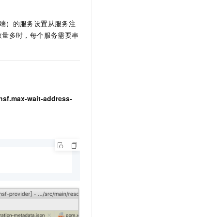
文戏情感细腻自然，动作戏激烈拳拳到肉，实现更强表演能力
支持中英文自由切换，具备更强的噪声鲁棒性
云聚AI 严选权益
SSL 证书
，一键激活高效办公新体验
精选AI产品，从模型到应用全链提效
端）的服务设置从服务注
堡垒机
数量多时，每个服务需要串
AI 用量加速计划
应用
防火墙
、识别商机，让客服更高效、服务更出色。
新老同享，达量后返
千问办公
主机安全
NEW
的智能体编程平台
一站式AI生产力平台
AI 应用及服务市场
伶鹊
hsf.max-wait-address-
企业级人与Agent协作平台，接入和调度多个数字员工
智能客服平台，对话机器人、对话分析、智能外呼
AI 应用
大模型服务平台百炼 - 全妙
大模型
应用创作平台
多模态内容创作工具，已接入 DeepSeek
自然语言处理
数据标注
机器学习
息提取
与 AI 智能体进行实时音视频通话
从文本、图片、视频中提取结构化的属性信息
构建支持视频理解的 AI 音视频实时通话应用