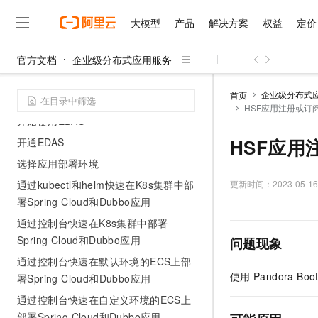
动态与公告
大模型
产品
解决方案
权益
定价
产品简介
产品计费
官方文档
企业级分布式应用服务
大模型
产品
解决方案
权益
定价
云市场
伙伴
服务
了解阿里云
快速入门
精选产品
精选解决方案
普惠上云
产品定价
精选商城
成为销售伙伴
售前咨询
为什么选择阿里云
千问AI平台
企业级分布式
首页
使用流程
了解云产品的定价详情
HSF应用注册或订
大模型服务平台百炼
千问办公，解锁你的工作
普惠上云 官方力荐
分销伙伴
在线服务
网站建设
什么是云计算
大
开始使用EDAS
大模型服务与应用平台
企业级Agent产品，直接
云服务器38元/年起，超
咨询伙伴
多端小程序
技术领先
HSF应
开通EDAS
云上成本管理
售后服务
千问大模型
Agency Agents：拥
官方推荐返现计划
大模型
大模型
精选产品
精选解决方案
Salesforce 国际版订阅
稳定可靠
选择应用部署环境
管理和优化成本
多元化、高性能、安全可靠
推荐新用户得奖励，单订单
销售伙伴合作计划
自助服务
更新时间：
2023-05-16
通过kubectl和helm快速在K8s集群中部
友盟天域
安全合规
人工智能与机器学习
AI
文本生成
无影云电脑
HappyHorse 打造一
云工开物
署Spring Cloud和Dubbo应用
无影生态合作计划
在线服务
观测云
分析师报告
随时随地安全接入的云上超
高校专属算力普惠，学生认
计算
互联网应用开发
Qwen3.8-Max
HOT
通过控制台快速在K8s集群中部署
Salesforce On Alibaba C
工单服务
智能体时代全能旗舰模型
Tuya 物联网平台阿里云
研究报告与白皮书
Spring Cloud和Dubbo应用
云解析DNS
快速拥有专属 OpenClaw
问题现象
Consulting Partner 合
大数据
容器
免费试用
短信专区
通过控制台快速在默认环境的ECS上部
蓝凌 OA
Qwen3.7-Plus
AI 大模型销售与服务生
现代化应用
存储
天池大赛
使用
Pandora Boo
署Spring Cloud和Dubbo应用
能看、能想、能动手的多模
云原生大数据计算服务 Max
解决方案免费试用 新老
电子合同
通过控制台快速在自定义环境的ECS上
面向分析的企业级SaaS模
最高领取价值200元试用
安全
网络与CDN
AI 算法大赛
Qwen3-VL-Plus
畅捷通
部署Spring Cloud和Dubbo应用