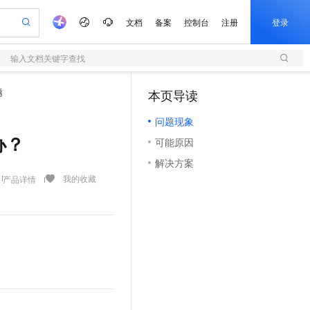
文档
备案
控制台
注册
登录
输入文档关键字查找
验
作计划
器
AI 活动
专业服务
服务伙伴合作计划
开发者社区
加入我们
服务平台百炼
阿里云 OPC 创新助力计划
题
本页导读
（1）
一站式生成采购清单，支持单品或批量购买
S
io：打造专属 AI 语音助手
S产品伙伴计划（繁花）
峰会
造的大模型服务与应用开发平台
轻量应用服务器
一句话生成原生可编辑精美 PPT 文稿
AI 生产力先锋
Al MaaS 服务伙伴赋能合作
域名
博文
Careers
至高可申请百万元
问题现象
性可伸缩的云计算服务
开启高性价比 AI 编程新体验
Qwen-Audio-3.0-Realtime 端到端实时语音角色扮演
输入一句话想法, 轻松生成专业的 PPT
先锋实践拓展 AI 生产力的边界
快速构建应用程序和网站，即刻迈出上云第一步
Token 补贴，五大权
计划
海大会
伙伴信用分合作计划
商标
问答
社会招聘
办？
可能原因
益加速 OPC 成功
S
eek-V4-Pro
数字证书管理服务（原SSL证书）
一键部署幻兽帕鲁游戏服务器
飞天发布时刻
HOT
划
备案
电子书
校园招聘
解决方案
pSeek-V4-Pro
视频创作，一键激活电商全链路生产力
全托管，含MySQL、PostgreSQL、SQL Server、MariaDB多引擎
实现全站HTTPS，呈现可信的WEB访问
一键购买专属联机服务器，轻松开启游戏
所见，即是所愿
更多支持
我的收藏
产品详情
划
公司注册
镜像站
视频生成
语音识别与合成
专属 QwenPaw
短信服务
漫剧工坊：一站式动画创作平台
AI 实训营
HOT
合作伙伴培训与认证
划
上云迁移
的智能体编程平台
站生成，高效打造优质广告素材
从聊天伙伴进化为能主动干活的本地数字员工
快速生产连贯的高质量长漫剧
从基础到进阶，Agent 创客手把手教你
国内短信简单易用，安全可靠，秒级触达，全球覆盖200+国家和地区。
e-1.1-T2V
Qwen3-TTS-Flash
lScope
我要反馈
查询合作伙伴
畅细腻的高质量视频
离线语音合成大模型，多语言方言自适应，低延迟高稳定
n Alibaba Cloud ISV 合作
代维服务
olarDB
建企业门户网站
大数据开发治理平台 DataWorks
10 分钟搭建微信、支付宝小程序
创新加速
ope
登录合作伙伴管理后台
我要建议
站，无忧落地极速上线
以可视化方式快速构建移动和 PC 门户网站
100%兼容MySQL、PostgreSQL，兼容Oracle，支持集中和分布式
高效部署网站，快速应用到小程序
Data Agent 驱动的一站式 Data+AI 开发治理平台
e-1.1-I2V
Cosyvoice-V3-Flash
安全
畅自然，细节丰富
高表现力语音合成大模型，语音克隆听感自然
我要投诉
上云场景组合购
伴
边界网络安全防护产品
漫剧创作，剧本、分镜、视频高效生成
覆盖90%+业务场景，专享组合折扣价
2V
VPN
Fun-ASR