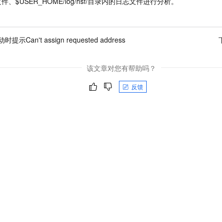
文件、
$USER_HOME/log/hsf/
目录内的日志文件进行分析。
时提示Can't assign requested address
该文章对您有帮助吗？
反馈