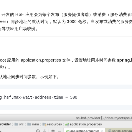
服务生态伙伴
视觉 Coding、空间感知、多模态思考等全面升级
1M上下文，专为长程任务能力而生
云工开物
企业应用
Night Plan 支持 Qwen 3.8-Max
AI 办公
NEW
Red Hat
30+ 款产品免费体验
夜间 5 折，Qwen/Meoo/TokenPlan 客户专享
AI智能应用
科研合作
t
开发的
HSF
应用会为每个发布（服务提供者端）或消费（服务消费者
ERP
堂（旗舰版）
SUSE
Server）同步地址的默认时间，默认为
3000
毫秒。当发布或消费的服务
智能客服
AI 应用构建
大模型原生
CRM
会导致应用启动较慢。
2个月
自动承接线索
建站小程序
Qoder
大模型服务平台百炼-应用模版
OA 办公系统
HOT
NEW
面向真实软件
个人版上线、团队版降价；千问3.8-Max首发发尝鲜
丰富多元化的应用模版和解决方案
力提升
财税管理
模板建站
万有无界
大模型服务平台百炼-智能体
400电话
定制建站
oot
应用的
application.properties
文件，设置地址同步时间参数
spring.
的模型效果
灵活可视化地构建企业级 Agent
秒）。
方案
广告营销
模板小程序
秒悟
人工智能平台 PAI
认地址同步时间参数。示例如下。
定制小程序
云端极速 AI 
新一代 AI 视频生成模型，深度适配广告营销等场景
AI Native 的算法工程平台，一站式完成建模、训练、推理服务部署
APP 开发
g.hsf.max-wait-address-time = 500
建站系统
AI 应用
10分钟微调：让0.6B模型媲美235B模型
多模态数据信
依托云原生高可用架构,实现Dify私有化部署
用1%尺寸在特定领域达到大模型90%以上效果