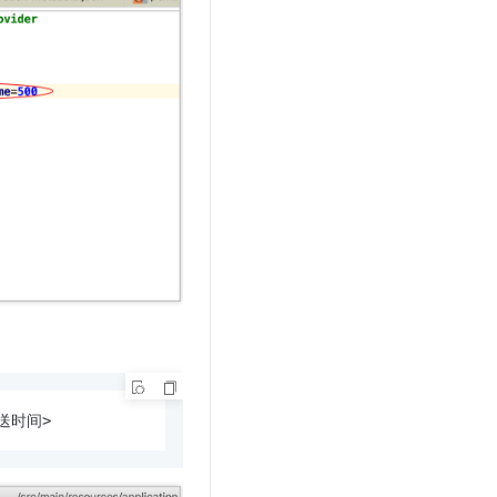
t.diy 一步搞定创意建站
构建大模型应用的安全防护体系
通过自然语言交互简化开发流程,全栈开发支持
通过阿里云安全产品对 AI 应用进行安全防护
推送时间>