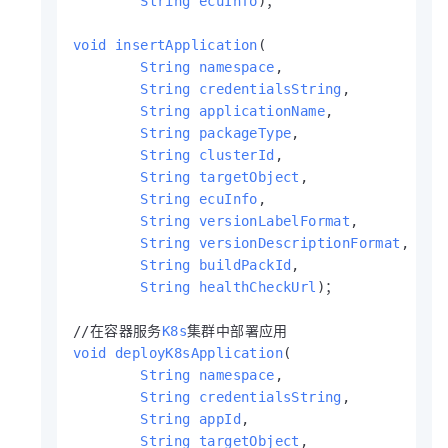
String
ecuInfo
)；

void
insertApplication
(

String
namespace
,

String
credentialsString
,

String
applicationName
,

String
packageType
,

String
clusterId
,

String
targetObject
,

String
ecuInfo
,

String
versionLabelFormat
,

String
versionDescriptionFormat
,

String
buildPackId
,

String
healthCheckUrl
)；

//在容器服务
K8s
void
deployK8sApplication
(

String
namespace
,

String
credentialsString
,

String
appId
,

String
targetObject
,
