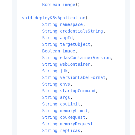
Boolean
image
)；

void
deployK8sApplication
(

String
namespace
,

String
credentialsString
,

String
appId
,

String
targetObject
,

Boolean
image
,

String
edasContainerVersion
,

String
webContainer
,

String
jdk
,

String
versionLabelFormat
,

String
envs
,

String
startupCommand
,

String
args
,

String
cpuLimit
,

String
memoryLimit
,

String
cpuRequest
,

String
memoryRequest
,

String
replicas
,
