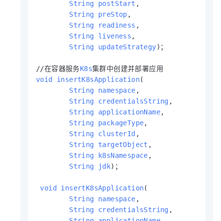
String
postStart
,

String
preStop
,

String
readiness
,

String
liveness
,

String
updateStrategy
)；

//在容器服务
K8s
void
insertK8sApplication
(

String
namespace
,

String
credentialsString
,

String
applicationName
,

String
packageType
,

String
clusterId
,

String
targetObject
,

String
k8sNamespace
,

String
jdk
)；

void
insertK8sApplication
(

String
namespace
,

String
credentialsString
,

String
applicationName
,
