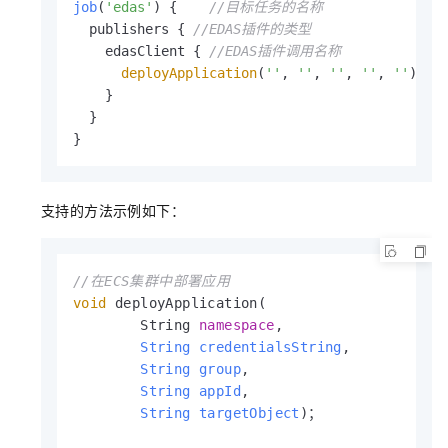
job
(
'edas'
)
 {    
//目标任务的名称
  publishers { 
//EDAS插件的类型
    edasClient { 
//EDAS插件调用名称
deployApplication
(
''
, 
''
, 
''
, 
''
, 
''
) 
//
    }

  }

}
支持的方法示例如下：
//在ECS集群中部署应用
void
 deployApplication(

        String 
namespace
,

String
credentialsString
,

String
group
,

String
appId
,

String
targetObject
)；
