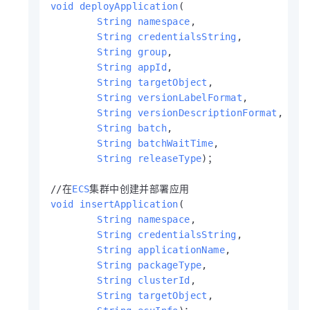
void
deployApplication
(

String
namespace
,

String
credentialsString
,

String
group
,

String
appId
,

String
targetObject
,

String
versionLabelFormat
,

String
versionDescriptionFormat
,

String
batch
,

String
batchWaitTime
,

String
releaseType
)；

//在
ECS
void
insertApplication
(

String
namespace
,

String
credentialsString
,

String
applicationName
,

String
packageType
,

String
clusterId
,

String
targetObject
,
