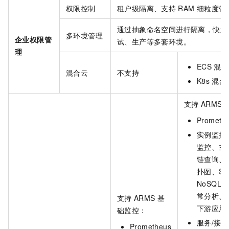
权限控制
租户级隔离、支持
RAM
细粒度管
通过抽象命名空间进行隔离，快速
多环境管理
企业权限管
试、生产等多套环境。
理
ECS
混合
混合云
不支持
K8s
混合
支持
ARMS
Prometh
实例监控
监控、主
链查询、P
扑图、SQ
NoSQL
常分析、
支持
ARMS
基
下游应用、
础监控：
服务/接
Prometheus