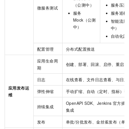
（公测中）
服务压测
微服务测试
服务
服务巡检
Mock（公测
智能流量
中）
中）
自动化回
配置管理
分布式配置推送
应用生命周
创建、部署、回滚、启停、重启、
期
日志
在线查看、文件日志查看、与日志
应用发布运
弹性伸缩
手动扩缩、自动（定时、指标）弹
维
OpenAPI SDK、Jenkins
官方插
持续集成
集成
发布
单批/分批发布、金丝雀发布（单