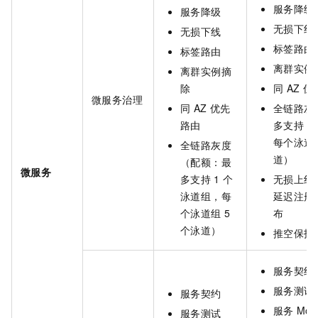
服务降级
服务降级
无损下线
无损下线
标签路由
标签路由
离群实例
离群实例摘
除
同
AZ
优
微服务治理
同
AZ
优先
全链路灰
路由
多支持
1
每个泳道
全链路灰度
道）
（配额：最
微服务
多支持
1
个
无损上线
泳道组，每
延迟注册
个泳道组
5
布
个泳道）
推空保护
服务契约
服务测试
服务契约
服务
Mo
服务测试