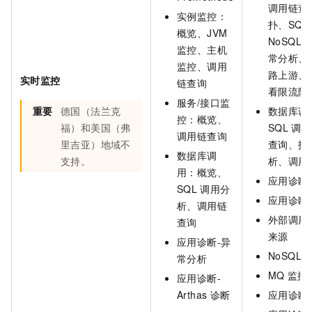
调用链查
实例监控：
扑、SQL
概览、JVM
NoSQL
监控、主机
常分析、
监控、调用
路上游、
实时监控
链查询
看限流降
服务/接口监
重要
德国（法兰克
数据库调
控：概览、
福）和美国（弗
SQL
调用
调用链查询
里吉亚）地域不
查询、拓
数据库调
支持。
析、调用
用：概览、
应用诊断
SQL
调用分
应用诊断-A
析、调用链
外部调用
查询
来源
应用诊断-异
NoSQL
常分析
MQ
监控
应用诊断-
Arthas
诊断
应用诊断