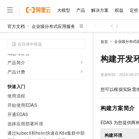
大模型
产品
解决方案
权益
定价
官方文档
企业级分布式应用服务
大模型
产品
解决方案
权益
定价
云市场
伙伴
服务
了解阿里云
精选产品
精选解决方案
普惠上云
产品定价
精选商城
成为销售伙伴
售前咨询
为什么选择阿里云
千问AI平台
企业级分布式
首页
产品概述
了解云产品的定价详情
大模型服务平台百炼
睿译宝，AI翻译排版一
普惠上云 官方力荐
分销伙伴
在线服务
网站建设
什么是云计算
大
动态与公告
大模型服务与应用平台
上传文档即自动完成翻译和
云服务器38元/年起，超
构建开发
咨询伙伴
多端小程序
技术领先
产品简介
云上成本管理
售后服务
千问大模型
GLM-5.2：长任务时代
官方推荐返现计划
大模型
大模型
精选产品
精选解决方案
Salesforce 国际版订阅
稳定可靠
产品计费
管理和优化成本
多元化、高性能、安全可靠
推荐新用户得奖励，单订单
更新时间：
2024-06-07
销售伙伴合作计划
自助服务
友盟天域
安全合规
人工智能与机器学习
AI
文本生成
快速入门
无影云电脑
Hermes Agent，打造
云工开物
您可以根据实际需
无影生态合作计划
在线服务
观测云
分析师报告
随时随地安全接入的云上超
自主进化，持久记忆，越用
高校专属算力普惠，学生认
计算
互联网应用开发
使用流程
Qwen3.8-Max
HOT
Salesforce On Alibaba C
工单服务
智能体时代全能旗舰模型
Tuya 物联网平台阿里云
研究报告与白皮书
开始使用EDAS
云解析DNS
快速拥有专属 OpenClaw
Consulting Partner 合
构建方案简介
大数据
容器
免费试用
短信专区
开通EDAS
蓝凌 OA
Qwen3.7-Plus
AI 大模型销售与服务生
现代化应用
存储
天池大赛
EDAS
为您提供两
能看、能想、能动手的多模
选择应用部署环境
云原生大数据计算服务 Max
解决方案免费试用 新老
电子合同
面向分析的企业级SaaS模
最高领取价值200元试用
安全
通过kubectl和helm快速在K8s集群中部
网络与CDN
AI 算法大赛
Qwen3-VL-Plus
构建环境
畅捷通