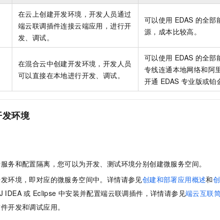
服务生态伙伴
视觉 Coding、空间感知、多模态思考等全面升级
1M上下文，专为长程任务能力而生
云工开物
企业应用
Night Plan 支持 Qwen 3.8-Max
AI 办公
NEW
在云上创建开发环境，开发人员通过
Red Hat
30+ 款产品免费体验
夜间 5 折，Qwen/Meoo/TokenPlan 客户专享
AI智能应用
可以使用
EDAS
的全部
科研合作
端云联调插件连接云端应用，进行开
ERP
源，成本比较高。
堂（旗舰版）
SUSE
发、调试。
智能客服
AI 应用构建
大模型原生
CRM
2个月
自动承接线索
可以使用
EDAS
的全部
建站小程序
Qoder
在混合云中创建开发环境，开发人员
大模型服务平台百炼-应用模版
OA 办公系统
HOT
NEW
专线连通本地网络和阿
面向真实软件
个人版上线、团队版降价；千问3.8-Max首发发尝鲜
丰富多元化的应用模版和解决方案
可以直接在本地进行开发、调试。
力提升
开通
EDAS
专业版或铂
财税管理
模板建站
万有无界
大模型服务平台百炼-智能体
400电话
定制建站
的模型效果
灵活可视化地构建企业级 Agent
开发环境
方案
广告营销
模板小程序
秒悟
人工智能平台 PAI
定制小程序
云端极速 AI 
新一代 AI 视频生成模型，深度适配广告营销等场景
AI Native 的算法工程平台，一站式完成建模、训练、推理服务部署
。
APP 开发
于服务和配置隔离，您可以为开发、测试环境分别创建微服务空间。
建站系统
开发环境，即对应的微服务空间中。详情请参见
创建和部署应用概述
和
liJ IDEA
或
Eclipse
中安装并配置端云联调插件，详情请参见
端云互联
AI 应用
10分钟微调：让0.6B模型媲美235B模型
多模态数据信
依托云原生高可用架构,实现Dify私有化部署
用1%尺寸在特定领域达到大模型90%以上效果
插件开发和调试应用。