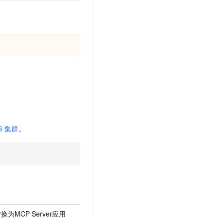
t.diy 一步搞定创意建站
构建大模型应用的安全防护体系
通过自然语言交互简化开发流程,全栈开发支持
通过阿里云安全产品对 AI 应用进行安全防护
S
集群
。
换为MCP Server应用