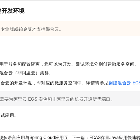
一个 AI 助手
即刻拥有 DeepSeek-R1 满血版
超强辅助，Bol
建开发环境
在企业官网、通讯软件中为客户提供 AI 客服
多种方案随心选，轻松解锁专属 DeepSeek
专业版或铂金版才支持混合云。
。
用于服务和配置隔离，您可以为开发、测试环境分别创建微服务空间。
混合云（非阿里云）集群。
混合云的开发环境，即对应的微服务空间中。详情请参见
创建混合云
EC
需要为阿里云
ECS
实例和非阿里云的机器开通所需端口。
调试应用。
多语言应用与Spring Cloud应用互
下一篇：
EDAS存量Java应用快速转