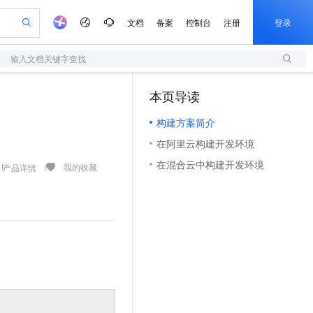
文档
备案
控制台
注册
登录
输入文档关键字查找
验
作计划
器
AI 活动
专业服务
服务伙伴合作计划
开发者社区
加入我们
服务平台百炼
阿里云 OPC 创新助力计划
本页导读
（1）
一站式生成采购清单，支持单品或批量购买
S
可编辑精美 PPT 文稿
S产品伙伴计划（繁花）
峰会
造的大模型服务与应用开发平台
轻量应用服务器
Agency Agents：拥有专属领域专家
AI 生产力先锋
Al MaaS 服务伙伴赋能合作
域名
博文
Careers
至高可申请百万元
构建方案简介
性可伸缩的云计算服务
 轻松生成专业的 PPT
开启高性价比 AI 编程新体验
先锋实践拓展 AI 生产力的边界
快速构建应用程序和网站，即刻迈出上云第一步
多领域专家智能体,一键组建 AI 虚拟交付团队
Token 补贴，五大权
计划
海大会
伙伴信用分合作计划
商标
问答
社会招聘
在阿里云构建开发环境
益加速 OPC 成功
S
帕鲁游戏服务器
数字证书管理服务（原SSL证书）
HappyHorse 打造一站式影视创作平台
飞天发布时刻
HOT
划
备案
电子书
校园招聘
在混合云中构建开发环境
联机服务器，轻松开启游戏
视频创作，一键激活电商全链路生产力
全托管，含MySQL、PostgreSQL、SQL Server、MariaDB多引擎
实现全站HTTPS，呈现可信的WEB访问
所见，即是所愿
可视化编排打通从文字构思到成片全链路闭环
我的收藏
产品详情
更多支持
划
公司注册
镜像站
视频生成
语音识别与合成
 智能体与工作流应用
短信服务
漫剧工坊：一站式动画创作平台
AI 实训营
合作伙伴培训与认证
划
上云迁移
的智能体编程平台
站生成，高效打造优质广告素材
通过阿里云百炼高效搭建AI应用,助力高效开发
快速生产连贯的高质量长漫剧
从基础到进阶，Agent 创客手把手教你
国内短信简单易用，安全可靠，秒级触达，全球覆盖200+国家和地区。
e-1.1-T2V
Qwen3-TTS-Flash
lScope
我要反馈
查询合作伙伴
畅细腻的高质量视频
离线语音合成大模型，多语言方言自适应，低延迟高稳定
n Alibaba Cloud ISV 合作
代维服务
olarDB
建企业门户网站
大数据开发治理平台 DataWorks
10 分钟搭建微信、支付宝小程序
创新加速
ope
登录合作伙伴管理后台
我要建议
站，无忧落地极速上线
以可视化方式快速构建移动和 PC 门户网站
100%兼容MySQL、PostgreSQL，兼容Oracle，支持集中和分布式
高效部署网站，快速应用到小程序
Data Agent 驱动的一站式 Data+AI 开发治理平台
e-1.1-I2V
Cosyvoice-V3-Flash
安全
畅自然，细节丰富
高表现力语音合成大模型，语音克隆听感自然
我要投诉
上云场景组合购
伴
边界网络安全防护产品
漫剧创作，剧本、分镜、视频高效生成
覆盖90%+业务场景，专享组合折扣价
2V
VPN
Fun-ASR