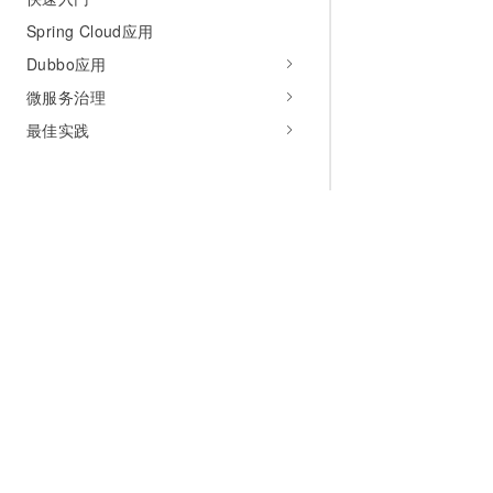
Spring Cloud应用
Dubbo应用
微服务治理
最佳实践
为什么选择阿里云
大模型
产品和定
什么是云计算
千问大模型
全部产品
全球基础设施
大模型服务
免费试用
技术领先
AI应用构建
产品动态