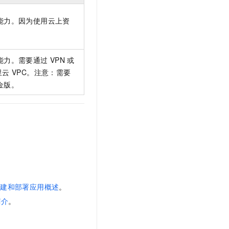
文戏情感细腻自然，动作戏激烈拳拳到肉，实现更强表演能力
支持中英文自由切换，具备更强的噪声鲁棒性
云聚AI 严选权益
SSL 证书
，一键激活高效办公新体验
精选AI产品，从模型到应用全链提效
能力。因为使用云上资
堡垒机
AI 用量加速计划
应用
防火墙
、识别商机，让客服更高效、服务更出色。
新老同享，达量后返
能力。需要通过
VPN
或
千问办公
主机安全
NEW
里云
VPC。注意：需要
的智能体编程平台
一站式AI生产力平台
金版。
AI 应用及服务市场
伶鹊
企业级人与Agent协作平台，接入和调度多个数字员工
智能客服平台，对话机器人、对话分析、智能外呼
AI 应用
大模型服务平台百炼 - 全妙
大模型
应用创作平台
多模态内容创作工具，已接入 DeepSeek
自然语言处理
数据标注
创建和部署应用概述
。
机器学习
简介
。
息提取
与 AI 智能体进行实时音视频通话
从文本、图片、视频中提取结构化的属性信息
构建支持视频理解的 AI 音视频实时通话应用