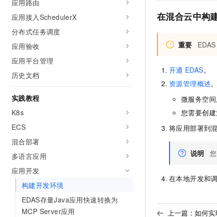
应用路由
10 分钟在聊天系统中增加
专有云
在混合云中构
应用接入SchedulerX
分布式任务调度
重要
EDAS
应用验收
应用平台管理
开通
EDAS
。
历史文档
资源管理概述
实践教程
微服务空间
K8s
您需要创建
ECS
将应用部署到
混合部署
说明
您
多语言应用
应用开发
在本地开发和
构建开发环境
EDAS存量Java应用快速转换为
MCP Server应用
上一篇：
如何实现