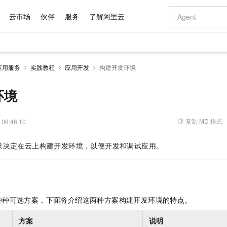
云市场
伙伴
服务
了解阿里云
AI 特惠
数据与 API
成为产品伙伴
企业增值服务
最佳实践
价格计算器
AI 场景体
基础软件
产品伙伴合
阿里云认证
市场活动
配置报价
大模型
应用服务
实践教程
应用开发
构建开发环境
自助选配和估算价格
步到位
域名与网站
智启 AI 普惠权益
产品生态集成认证中心
企业支持计划
云上春晚
Qwen Audio：打造专属 AI 语音助手
千问官方 MaaS 平台，为开发者和 Agent 而生，新用户赠送 1 亿 + tokens 额度
云服务器 EC
一句话生成原生
AI Coding
阿里云Maa
2026 阿里云
为企业打
数据集
Windows
大模型认证
模型
NEW
NEW
格式还原
值低价云产品抢先购
提供智能易用的域名与建站服务
至高享 1亿+免费 tokens，加速 Al 应用落地
Qwen-Audio-3.0-Realtime 端到端实时语音角色扮演
安全可靠、弹
输入一句话想法,
智能编程，一键
环境
产品生态伙伴
专家技术服务
云上奥运之旅
弹性计算合作
阿里云中企出
手机三要素
宝塔 Linux
全部认证
价格优势
开源旗舰模型
对象存储 OSS
即刻拥有 DeepSeek-V4-Pro
阿里云 OPC 创新助力计划
云数据库 RD
一键部署幻兽
AI 电商营销
产品生态伙伴工作台
企业增值服务台
云栖战略参考
云存储合作计
云栖大会
身份实名认证
CentOS
训练营
推动算力普惠，释放技术红利
的大模型服务
最高返9万
真正可用的 1M 上下文,一次完成代码全链路开发
轻松解锁专属 DeepSeek-V4-Pro
至高百万元 Token 补贴，加速一人公司成长
稳定、安全、高性价比、高性能的云存储服务
一键购买专属
从图文生成到
复制 MD 格式
 06:46:10
云上的中国
数据库合作计
活动全景
短信
Docker
图片和
自进化智能体
人工智能平台 PAI
5 分钟轻松部署专属 QwenPaw
Token Plan 模型订阅计划
Qoder
高效搭建 AI
AI 广告创作
企业成长
大模型
NEW
HOT
信息公告
求决定在云上构建开发环境，以便开发和调试应用。
看见新力量
云网络合作计
OCR 文字识别
JAVA
级电脑
越聪明
证享300元代金券
一站式AI开发、训练和推理服务
Qwen3.8-Max 首发尝鲜，限时加量 10 倍，夜间低至2折
从聊天伙伴进化为能主动干活的本地数字员工
面向真实软件
图文、视频一
Kimi-K3
HappyHors
NEW
魔搭 Mode
loud
服务实践
官网公告
Kimi 最新旗舰模型，长程编程与推理利器
让文字生成流
金融模力时刻
Salesforce O
版
发票查验
全能环境
Qoder CN
Claude Code + GStack 打造工程团队
千问办公，限时限量积分加倍
云原生数据库 P
低代码高效构
AI 建站
NEW
作计划
计划
创新中心
魔搭 ModelSc
健康状态
让AI从“聊天伙伴”进化为能干活的“数字员工”
覆盖公网/内网、递归/权威、移动APP等全场景解析服务
安装技能 GStack，拥有专属 AI 工程团队
你的AI工作搭子，覆盖日常办公高频场景
基于千问大模型等，支持代码智能生成、研发智能问答
0 代码专业建
客户案例
天气预报查询
操作系统
Deepseek-v4-pro
HappyHors
态合作计划
种种可选方案，下面将介绍这两种方案构建开发环境的特点。
态智能体模型
旗舰 MoE 大模型，百万上下文与顶尖推理能力
图生视频，流
Compute
同享
容器服务 Kubernetes 版 ACK
万小智 AI 建站低至 15元/月
云防火墙
AI 短剧/漫剧
快递物流查询
WordPress
成为服务伙
高校合作
式云数据仓库
点，立即开启云上创新
提供一站式管理容器应用的 K8s 服务
送.CN域名，送备案服务码
云原生的云上
AI助力短剧
GLM-5.2
Wan2.7-T
方案
说明
Ubuntu