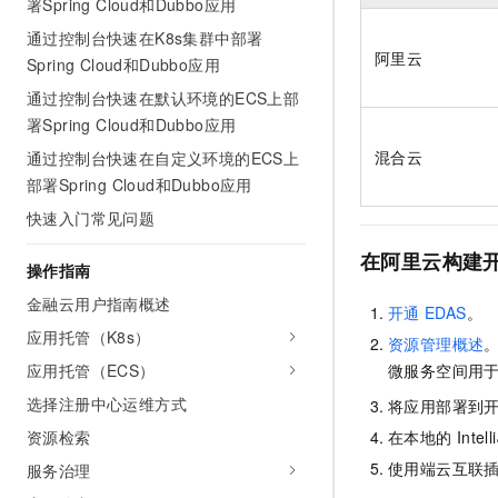
署Spring Cloud和Dubbo应用
AI 产品 免费试用
网络
安全
云开发大赛
Tableau 订阅
通过控制台快速在K8s集群中部署
1亿+ 大模型 tokens 和 
阿里云
Spring Cloud和Dubbo应用
可观测
入门学习赛
中间件
AI空中课堂在线直播课
140+云产品 免费试用
大模型服务
通过控制台快速在默认环境的ECS上部
上云与迁云
产品新客免费试用，最长1
数据库
署Spring Cloud和Dubbo应用
生态解决方案
千问AI平台-Token Plan
企业出海
大模型ACA认证体验
混合云
通过控制台快速在自定义环境的ECS上
大数据计算
助力企业全员 AI 认知与能
部署Spring Cloud和Dubbo应用
行业生态解决方案
政企业务
媒体服务
千问AI平台-模型体验
快速入门常见问题
开发者生态解决方案
在线体验全尺寸、多种模态
企业服务与云通信
在阿里云构建
AI 开发和 AI 应用解决
操作指南
Happy 系列大模型
域名与网站
金融云用户指南概述
开通
EDAS
。
应用托管（K8s）
终端用户计算
资源管理概述
应用托管（ECS）
微服务空间用
Serverless
大模型解决方案
选择注册中心运维方式
将应用部署到
开发工具
资源检索
在本地的
Intel
快速部署 Dify，高效搭建 
使用端云互联
服务治理
迁移与运维管理