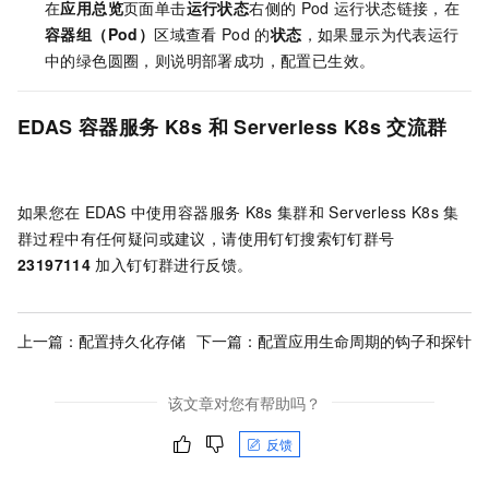
在
应用总览
页面单击
运行状态
右侧的
Pod
运行状态链接，在
容器组（Pod）
区域查看
Pod
的
状态
，如果显示为代表运行
中的绿色圆圈，则说明部署成功，配置已生效。
EDAS
容器服务
K8s
和
Serverless K8s
交流群
如果您在
EDAS
中使用容器服务
K8s
集群和
Serverless K8s
集
群过程中有任何疑问或建议，请使用钉钉搜索钉钉群号
23197114
加入钉钉群进行反馈。
上一篇：
配置持久化存储
下一篇：
配置应用生命周期的钩子和探针
该文章对您有帮助吗？
反馈