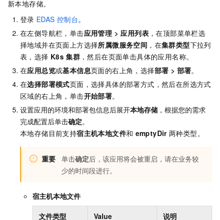
新本地存储。
登录
EDAS
控制台
。
在左侧导航栏，单击
应用管理
>
应用列表
，在顶部菜单栏选
择地域并在页面上方选择
所属微服务空间
，在
集群类型
下拉列
表，选择
K8s
集群
，然后在页面单击具体的应用名称。
在
应用总览
或
基本信息
页面的右上角，选择
部署
>
部署
。
在
选择部署模式
页面，选择具体的部署方式，然后在所选方式
区域的右上角，单击
开始部署
。
设置应用的环境和部署包信息后展开
本地存储
，根据您的需求
完成配置后单击
确定
。
本地存储目前支持
宿主机本地文件
和
emptyDir
两种类型。
重要
单击
确定
后，该应用将会被重启，请在业务较
少的时间段进行。
宿主机本地文件
文件类型
Value
说明