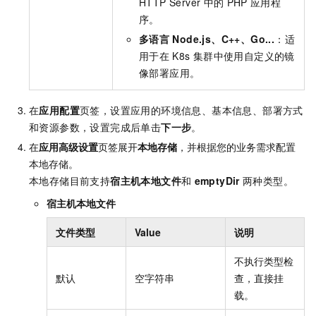
HTTP Server
中的
PHP
应用程
序。
多语言
Node.js、C++、Go...
：适
用于在
K8s
集群中使用自定义的镜
像部署应用。
在
应用配置
页签，设置应用的环境信息、基本信息、部署方式
和资源参数，设置完成后单击
下一步
。
在
应用高级设置
页签展开
本地存储
，并根据您的业务需求配置
本地存储。
本地存储目前支持
宿主机本地文件
和
emptyDir
两种类型。
宿主机本地文件
文件类型
Value
说明
不执行类型检
默认
空字符串
查，直接挂
载。