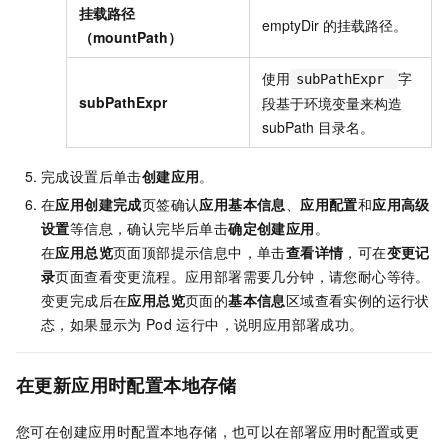
挂载路径
emptyDir
的挂载路径。
（mountPath）
使用
字
subPathExpr
subPathExpr
段基于环境变量来构造
subPath
目录名。
完成设置后单击
创建应用
。
在
应用创建完成
页签确认
应用基本信息
、
应用配置
和
应用高级
设置
等信息，确认完毕后单击
确定创建应用
。
在
应用总览
页面顶部提示信息中，单击
查看详情
，可在
变更记
录
页面查看变更流程。应用部署需要几分钟，请您耐心等待。
变更完成后在
应用总览
页面的
基本信息
区域查看实例的运行状
态，如果显示为
Pod
运行中，说明应用部署成功。
在更新应用时配置本地存储
您可在创建应用时配置本地存储，也可以在部署应用时配置或更