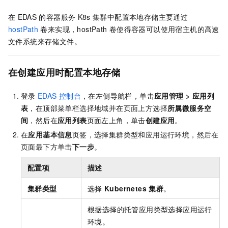
在
EDAS
的容器服务
K8s
集群中配置本地存储主要通过
hostPath
卷来实现，hostPath
卷使得容器可以使用宿主机的高速
文件系统来存储文件。
在创建应用时配置本地存储
登录
EDAS
控制台
，在左侧导航栏，单击
应用管理
>
应用列
表
，在顶部菜单栏选择地域并在页面上方选择
所属微服务空
间
，然后在
应用列表
页面左上角，单击
创建应用
。
在
应用基本信息
页签，选择集群类型和应用运行环境，然后在
页面最下方单击
下一步
。
配置项
描述
集群类型
选择
Kubernetes
集群
。
根据选择的托管应用类型选择应用运行
环境。