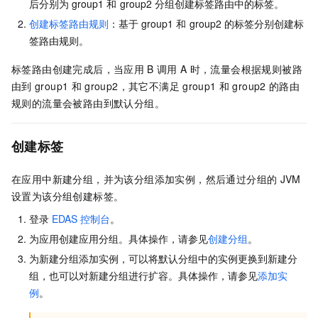
后分别为
group1
和
group2
分组创建标签路由中的标签。
创建标签路由规则
：基于
group1
和
group2
的标签分别创建标
签路由规则。
标签路由创建完成后，当应用
B
调用
A
时，流量会根据规则被路
由到
group1
和
group2，其它不满足
group1
和
group2
的路由
规则的流量会被路由到默认分组。
创建标签
在应用中新建分组，并为该分组添加实例，然后通过分组的
JVM
设置为该分组创建标签。
登录
EDAS
控制台
。
为应用创建应用分组。具体操作，请参见
创建分组
。
为新建分组添加实例，可以将默认分组中的实例更换到新建分
组，也可以对新建分组进行扩容。具体操作，请参见
添加实
例
。