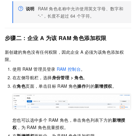
说明
RAM
角色名称中允许使用英文字母、数字和
“-”，长度不超过
64
个字符。
步骤二：企业
A
为该
RAM
角色添加权限
新创建的角色没有任何权限，因此企业
A
必须为该角色添加权
限。
使用
RAM
管理员登录
RAM
控制台
。
在左侧导航栏，选择
身份管理
>
角色
。
在
角色
页面，单击目标
RAM
角色
操作
列的
新增授权
。
您也可以选中多个
RAM
角色，单击角色列表下方的
新增授
权
，为
RAM
角色批量授权。
在
新增授权
面板中，为
RAM
角色添加权限。