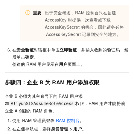
重要
出于安全考虑，RAM
控制台只在创建
AccessKey
时提供一次查看或下载
AccessKeySecret
的机会，因此请务必将
AccessKeySecret
记录到安全的地方。
在
安全验证
对话框中单击
立即验证
，并输入收到的验证码，然
后单击
确定
。
创建的
RAM
用户显示在
用户
页面上。
步骤四：企业
B
为
RAM
用户添加权限
企业
B
必须为其主账号下的
RAM
用户添
加
权限，RAM
用户才能扮演
AliyunSTSAssumeRoleAccess
企业
A
创建的
RAM
角色。
使用
RAM
管理员登录
RAM
控制台
。
在左侧导航栏，选择
身份管理
>
用户
。