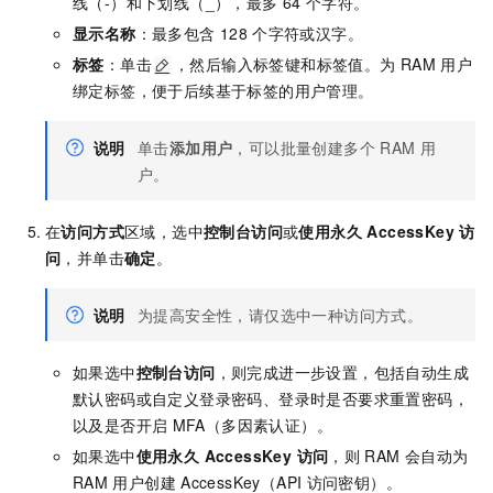
线（-）和下划线（_），最多
64
个字符。
显示名称
：最多包含
128
个字符或汉字。
标签
：单击
，然后输入标签键和标签值。为
RAM
用户
绑定标签，便于后续基于标签的用户管理。
说明
单击
添加用户
，可以批量创建多个
RAM
用
户。
在
访问方式
区域，选中
控制台访问
或
使用永久 AccessKey 访
问
，并单击
确定
。
说明
为提高安全性，请仅选中一种访问方式。
如果选中
控制台访问
，则完成进一步设置，包括自动生成
默认密码或自定义登录密码、登录时是否要求重置密码，
以及是否开启
MFA（多因素认证）。
如果选中
使用永久 AccessKey 访问
，则
RAM
会自动为
RAM
用户创建
AccessKey（API
访问密钥）。