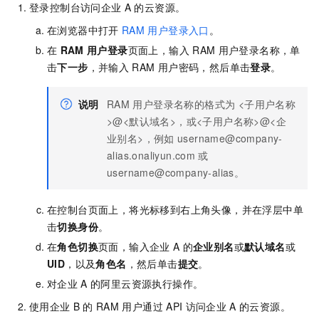
登录控制台访问企业
A
的云资源。
在浏览器中打开
RAM
用户登录入口
。
在
RAM
用户登录
页面上，输入
RAM
用户登录名称，单
击
下一步
，并输入
RAM
用户密码，然后单击
登录
。
说明
RAM
用户登录名称的格式为 <子用户名称
>@<默认域名>，或<子用户名称>@<企
业别名>，例如
username@company-
alias.onaliyun.com
或
username@company-alias。
在控制台页面上，将光标移到右上角头像，并在浮层中单
击
切换身份
。
在
角色切换
页面，输入企业
A
的
企业别名
或
默认域名
或
UID
，以及
角色名
，然后单击
提交
。
对企业
A
的阿里云资源执行操作。
使用企业
B
的
RAM
用户通过
API
访问企业
A
的云资源。