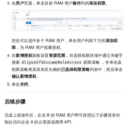
在
用户
页面，单击目标
RAM
用户
操作
列的
添加权限
。
您也可以选中多个
RAM
用户，单击用户列表下方的
添加权
限
，为
RAM
用户批量授权。
在
新增授权
面板设置
资源范围
，在选择权限区域中通过关键字
搜索
权限策略 ，并单击该
AliyunSTSAssumeRoleAccess
权限策略将其添加至右侧的
已选择权限策略
列表中，然后单击
确认新增授权
。
单击
关闭
。
后续步骤
完成上述操作后，企业
B
的
RAM
用户即可按照以下步骤登录控
制台访问企业
A
的云资源或调用
API。