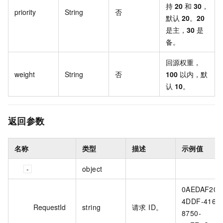
持
20
和
30
，
priority
String
否
默认
20
。
20
是主，
30
是
备。
回源权重，
weight
String
否
100
以内，默
认
10
。
返回参数
名称
类型
描述
示例值
object
0AEDAF20-
4DDF-4165
RequestId
string
请求 ID。
8750-