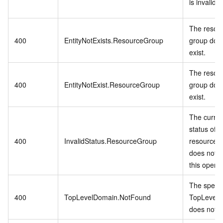
is invalid.
The resou
400
EntityNotExists.ResourceGroup
group doe
exist.
The resou
400
EntityNotExist.ResourceGroup
group doe
exist.
The curren
status of t
400
InvalidStatus.ResourceGroup
resource 
does not s
this operat
The specif
400
TopLevelDomain.NotFound
TopLevel
does not ex