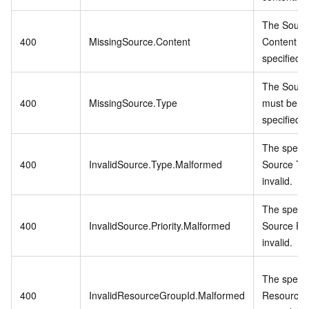
The Sourc
400
MissingSource.Content
Content m
specified.
The Sourc
400
MissingSource.Type
must be
specified.
The specif
400
InvalidSource.Type.Malformed
Source Typ
invalid.
The specif
400
InvalidSource.Priority.Malformed
Source Prio
invalid.
The specif
400
InvalidResourceGroupId.Malformed
ResourceG