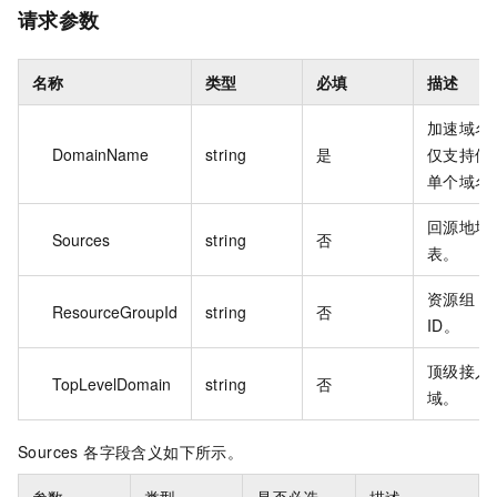
请求参数
名称
类型
必填
描述
加速域名
DomainName
string
是
仅支持修
单个域名
回源地址
Sources
string
否
表。
资源组
ResourceGroupId
string
否
ID。
顶级接入
TopLevelDomain
string
否
域。
Sources 各字段含义如下所示。
参数
类型
是否必选
描述