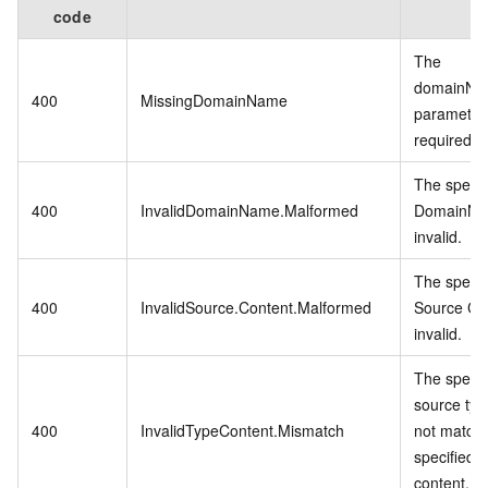
code
The
domainNa
400
MissingDomainName
parameter 
required.
The specif
400
InvalidDomainName.Malformed
DomainNa
invalid.
The specif
400
InvalidSource.Content.Malformed
Source Con
invalid.
The specif
source ty
400
InvalidTypeContent.Mismatch
not match 
specified 
content.