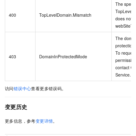
The specif
TopLevel
400
TopLevelDomain.Mismatch
does not 
webSiteTy
The domain
protection
To request
403
DomainInProtectedMode
permission
contact C
Service.
访问
错误中心
查看更多错误码。
变更历史
更多信息，参考
变更详情
。