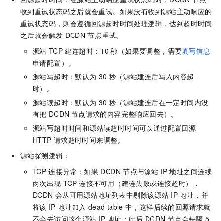
收到重试状态码之后就会重试。如果没有收到源站主动响应的
重试状态码，则会遵循回源超时时间处理逻辑，达到超时时间
之后就会触发
DCDN
节点重试。
源站
TCP
建连超时：10
秒（如果要调整，需要
填写信息
申请配置）。
源站写超时：默认为
30
秒（源站建连后写入内容超
时）。
源站读超时：默认为
30
秒（源站建连后在一定时间内没
有把
DCDN
节点请求的内容完整响应回去）。
源站写超时时间和源站读超时时间可以通过配置回源
HTTP
请求超时时间来调整。
源站探测逻辑：
TCP
连接异常：如果
DCDN
节点与源站
IP
地址之间连续
两次出现
TCP
连接不可用（建连失败或连接超时），
DCDN
会从可用源站地址列表中剔除该源站
IP
地址，并
将该
IP
地址加入
dead table
中，这样后续的回源请求就
不会去访问这个源站
IP
地址；此后
DCDN
节点会每隔
5