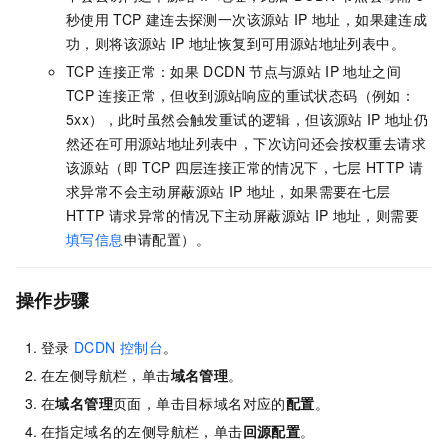
秒使用
TCP
建连去探测一次该源站
IP
地址，如果建连成
功，则将该源站
IP
地址恢复到可用源站地址列表中。
TCP
连接正常：如果
DCDN
节点与源站
IP
地址之间
TCP
连接正常，但收到源站响应的重试状态码（例如：
5xx），此时虽然会触发重试的逻辑，但该源站
IP
地址仍
然还在可用源站地址列表中，下次访问还会按权重去请求
该源站（即
TCP
四层连接正常的情况下，七层
HTTP
请
求异常不会主动屏蔽源站
IP
地址，如果需要在七层
HTTP
请求异常的情况下主动屏蔽源站
IP
地址，则需要
填写信息
申请配置）。
操作步骤
登录
DCDN
控制台
。
在左侧导航栏，单击
域名管理
。
在
域名管理
页面，单击目标域名对应的
配置
。
在指定域名的左侧导航栏，单击
回源配置
。