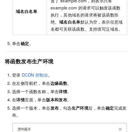
置了
example.com，则表示只有
example.com
的请求可以触发该函数
域名白名单
执行，其他域名的请求将被该函数拒
绝。
域名白名单
默认为空，表示任意域
名都可关联该函数。支持填写泛域名。
单击
确定
。
将函数发布生产环境
登录
DCDN
控制台
。
在左侧导航栏，单击
边缘函数
。
选择一个函数名称，单击
详情
。
在
详情
页面，单击
版本和发布
。
选择一个版本，单击
发布
，勾选
生产环境
后，单击
确定
完成发
布。