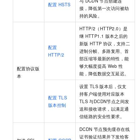
与
DCDN
节点创建连
配置
HSTS
接，降低第一次访问被劫
持的风险。
HTTP/2（HTTP2.0）是
继
HTTP1.1
版本之后的
新版
HTTP
协议，支持二
配置
进制分帧、多路复用、首
HTTP/2
部压缩等最新的特性，能
够大幅度提高
Web
性
配置协议版
能，降低数据交互延迟。
本
设置
TLS
版本后，仅支
持客户端使用对应版本
配置
TLS
TLS
与
DCDN
节点之间发
版本控制
送和接收请求，以满足通
信链路的安全性要求。
DCDN
节点预先缓存在线
证书验证结果并下发给客