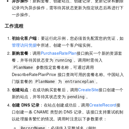
异步操作
：新购套餐、创建站点、创建记录、更新记录和删除
记录均为异步操作，需等待其状态更新为指定状态后再进行下
一步操作。
工作流程
初始化客户端
：要运行此示例，您必须首先配置您的凭证，如
管理访问凭据
中所述。创建一个客户端实例。
新购套餐
：调用
PurchaseRatePlan
接口购买一个新的资源套
餐，并等待其状态变为
。调用时需传入
running
参数指定套餐名称，可通过调用
PlanName
DescribeRatePlanPrice 接口查询可用的套餐名称。
中国站入
门版套餐的
为
。
PlanName
entranceplan
创建站点
：在成功购买套餐后，调用
CreateSite
接口创建一个
新的站点，并等待其状态变为
。
pending
创建
DNS
记录
：在站点创建成功后，调用
CreateRecord
接
口创建一条 CNAME 类型的 DNS 记录。该接口支持重试机制
以处理服务繁忙的情况。调用时注意以下参数要求：
：必须传入完整域名（例如
RecordName