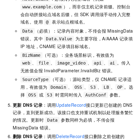
），而非仅主机记录前缀。控制台
www.example.com
会自动拼接站点域名后缀，但 SDK 调用须手动传入完整
域名。使用
表示站点根域名。
@
（必填）：记录内容对象，不传会报 MissingData
Data
错误。其中
为主要字段，A/AAAA 记录填
Data.Value
IP 地址，CNAME 记录填目标域名。
（可选）：业务场景标识，有效值为
BizName
、
、
、
、
。传入
web
file
image_video
api
ai
无效值会报 InvalidParameter.InvalidBiz 错误。
（可选）：源站类型，仅 CNAME 记录适
SourceType
用，有效值为
、
、
、
、
。选
Domain
OSS
S3
LB
OP
择
或
时需同时传入
参数。
OSS
S3
AuthConf
更新
DNS
记录
：调用
UpdateRecord
接口更新已创建的
DNS
记录，直到更新成功。该接口也支持重试机制以处理服务繁忙
的情况。更新时
参数同样为必填，不传会报
Data
MissingData 错误。
删除
DNS
记录
：调用
DeleteRecord
接口删除之前创建的