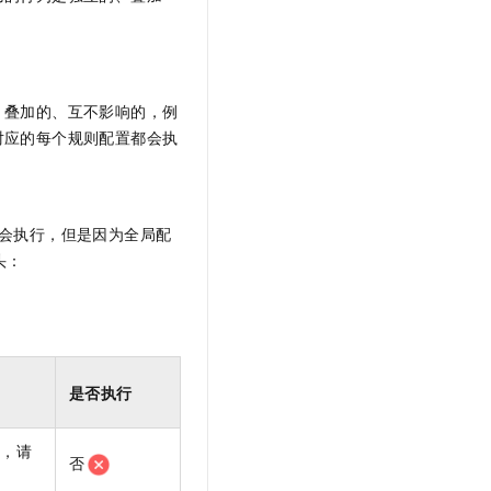
t.diy 一步搞定创意建站
构建大模型应用的安全防护体系
通过自然语言交互简化开发流程,全栈开发支持
通过阿里云安全产品对 AI 应用进行安全防护
、叠加的、互不影响的，例
对应的每个规则配置都会执
会执行，但是因为全局配
头：
是否执行
d，请
否