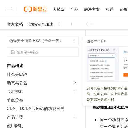
大模型
产品
解决方案
权益
定价
官方文档
边缘安全加速
大模型
产品
解决方案
权益
定价
云市场
伙伴
服务
了解阿里云
精选产品
精选解决方案
普惠上云
产品定价
精选商城
成为销售伙伴
售前咨询
为什么选择阿里云
千问AI平台
边缘安全加速
首页
边缘安全加速 ESA（全新一代）
了解云产品的定价详情
切换产品系列
大模型服务平台百炼
千问办公，解锁你的工作
普惠上云 官方力荐
分销伙伴
在线服务
网站建设
什么是云计算
大
大模型服务与应用平台
企业级Agent产品，直接
云服务器38元/年起，超
规则相关
咨询伙伴
多端小程序
技术领先
云上成本管理
售后服务
千问大模型
Agency Agents：拥
官方推荐返现计划
大模型
大模型
精选产品
精选解决方案
Salesforce 国际版订阅
稳定可靠
产品概述
管理和优化成本
多元化、高性能、安全可靠
推荐新用户得奖励，单订单
更新时间：
2025-08-13
销售伙伴合作计划
自助服务
什么是ESA
友盟天域
安全合规
人工智能与机器学习
AI
文本生成
无影云电脑
HappyHorse 打造一
云工开物
规则相关的功能在
无影生态合作计划
在线服务
动态与公告
观测云
分析师报告
随时随地安全接入的云上超
高校专属算力普惠，学生认
计算
互联网应用开发
您可以在下拉框切换本产品
Qwen3.8-Max
特性差异。
HOT
限时福利
Salesforce On Alibaba C
工单服务
能，也可以点击左上角产品
智能体时代全能旗舰模型
Tuya 物联网平台阿里云
研究报告与白皮书
云解析DNS
快速拥有专属 OpenClaw
Consulting Partner 合
大数据
容器
节点分布
您更高效阅读文档。
免费试用
短信专区
规则配置和全
蓝凌 OA
Qwen3.7-Plus
CDN、DCDN和ESA的功能对照
AI 大模型销售与服务生
现代化应用
存储
天池大赛
能看、能想、能动手的多模
云原生大数据计算服务 Max
解决方案免费试用 新老
电子合同
产品计费
同一个功能下
面向分析的企业级SaaS模
最高领取价值200元试用
安全
网络与CDN
AI 算法大赛
Qwen3-VL-Plus
使用限制
有一个规则列
畅捷通