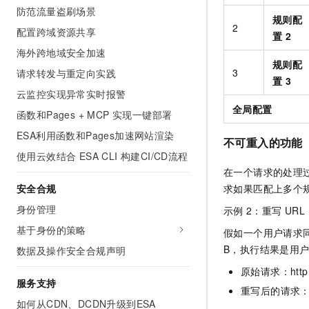
防范流量盗刷场景
规则配
2
配置跨域资源共享
置
2
海外跨地域安全加速
规则配
3
请求转发与重定向实践
置
3
云监控实现异常实时报警
全局配置
函数和Pages + MCP 实现一键部署
ESA利用函数和Pages加速网站渲染
不可重入的功能
使用云效结合 ESA CLI 构建CI/CD流程
在一个请求的处理
求如果匹配上多个
安全合规
身份管理
示例
2：重写
URL
基于身份的策略
假如一个用户请求
B，执行结果是用
数据及操作安全合规声明
原始请求：http://
服务支持
重写后的请求：http
如何从CDN、DCDN升级到ESA