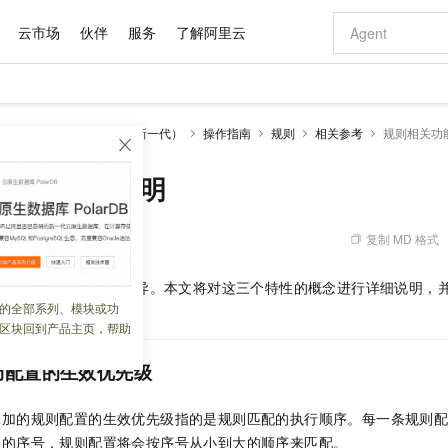
云市场
伙伴
服务
了解阿里云
AI 特惠
数据与 API
成为产品伙伴
企业增值服务
最佳实践
价格计算器
AI 场景体
基础软件
产品伙伴合
阿里云认证
市场活动
配置报价
大模型
边缘安全加速 ESA（全新一代）
操作指南
规则
相关参考
规则相关功
自助选配和估算价格
新方式
域名与网站
睿译宝，AI翻译排版一步到位
智启 AI 普惠权益
产品生态集成认证中心
企业支持计划
云上春晚
千问官方 MaaS 平台，为开发者和 Agent 而生，新用户赠送 1 亿 + tokens 额度
云服务器 EC
Qwen Aud
AI Coding
阿里云Maa
2026 阿里云
为企业打
数据集
Windows
大模型认证
模型
NEW
NEW
交付可用成果
值低价云产品抢先购
提供智能易用的域名与建站服务
上传文档即自动完成翻译和格式还原
至高享 1亿+免费 tokens，加速 Al 应用落地
安全可靠、弹
智能编程，一键
功能的特性说明
产品生态伙伴
专家技术服务
云上奥运之旅
弹性计算合作
阿里云中企出
手机三要素
宝塔 Linux
全部认证
价格优势
有专属领域专家
对象存储 OSS
GLM-5.2：长任务时代开源旗舰模型
阿里云 OPC 创新助力计划
云数据库 RD
即刻拥有 DeepS
AI 电商营销
产品生态伙伴工作台
企业增值服务台
云栖战略参考
云存储合作计
云栖大会
身份实名认证
CentOS
训练营
推动算力普惠，释放技术红利
的大模型服务
最高返9万
多领域专家智能体,一键组建 AI 虚拟交付团队
至高百万元 Token 补贴，加速一人公司成长
稳定、安全、高性价比、高性能的云存储服务
真正可用的 1M 上下文,一次完成代码全链路开发
轻松解锁专属 Dee
从图文生成到
复制 MD 格式
 02:43:49
云上的中国
数据库合作计
活动全景
短信
Docker
图片和
站式影视创作平台
人工智能平台 PAI
Hermes Agent，打造自进化智能体
Token Plan 模型订阅计划
Qoder
5 分钟轻松部署
AI 广告创作
企业成长
大模型
NEW
信息公告
以下三个特性上存在差异。本文将对这三个特性的概念进行详细说明，
看见新力量
云网络合作计
OCR 文字识别
JAVA
级电脑
证享300元代金券
可视化编排打通从文字构思到成片全链路闭环
一站式AI开发、训练和推理服务
自主进化，持久记忆，越用越聪明
Qwen3.8-Max 首发尝鲜，限时加量 10 倍，夜间低至2折
面向真实软件
图文、视频一
的全部系列、模块或功
Kimi-K3
HappyHors
NEW
魔搭 Mode
loud
服务实践
官网公告
区块回到产品主页，帮助
Kimi 最新旗舰模型，长程编程与推理利器
让文字生成流
金融模力时刻
Salesforce O
版
发票查验
全能环境
Qoder CN
Claude Code + GStack 打造工程团队
千问办公，限时限量积分加倍
云原生数据库 P
低代码高效构
AI 建站
NEW
作计划
计划
创新中心
魔搭 ModelSc
健康状态
让AI从“聊天伙伴”进化为能干活的“数字员工”
覆盖公网/内网、递归/权威、移动APP等全场景解析服务
安装技能 GStack，拥有专属 AI 工程团队
你的AI工作搭子，覆盖日常办公高频场景
基于千问大模型等，支持代码智能生成、研发智能问答
0 代码专业建
局配置的生效优先级
客户案例
天气预报查询
操作系统
Deepseek-v4-pro
HappyHors
态合作计划
态智能体模型
旗舰 MoE 大模型，百万上下文与顶尖推理能力
图生视频，流
Compute
同享
容器服务 Kubernetes 版 ACK
万小智 AI 建站低至 15元/月
云防火墙
AI 短剧/漫剧
快递物流查询
WordPress
成为服务伙
高校合作
添加的规则配置的生效优先级指的是规则匹配的执行顺序。每一条规则
式云数据仓库
点，立即开启云上创新
提供一站式管理容器应用的 K8s 服务
送.CN域名，送备案服务码
云原生的云上
AI助力短剧
GLM-5.2
Wan2.7-T
表的序号，规则配置将会按序号从小到大的顺序来匹配。
Ubuntu