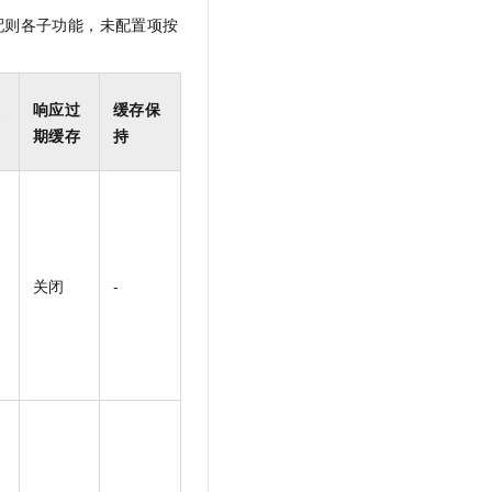
配则各子功能，未配置项按
缓
响应过
缓存保
期缓存
持
关闭
-