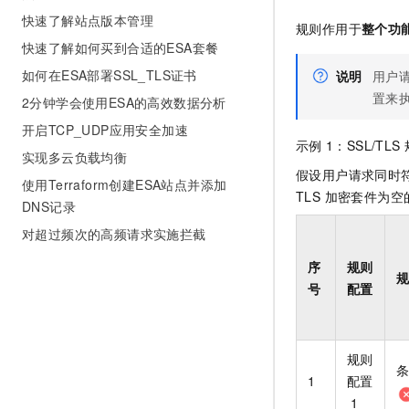
快速了解站点版本管理
规则作用于
整个功
快速了解如何买到合适的ESA套餐
如何在ESA部署SSL_TLS证书
说明
用户
置来
2分钟学会使用ESA的高效数据分析
开启TCP_UDP应用安全加速
示例
1：SSL/TLS
实现多云负载均衡
假设用户请求同时符
使用Terraform创建ESA站点并添加
TLS 加密套件为
DNS记录
对超过频次的高频请求实施拦截
序
规则
号
配置
规则
1
配置
1