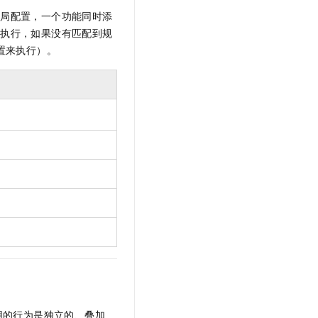
文戏情感细腻自然，动作戏激烈拳拳到肉，实现更强表演能力
支持中英文自由切换，具备更强的噪声鲁棒性
云聚AI 严选权益
SSL 证书
全局配置，一个功能同时添
，一键激活高效办公新体验
精选AI产品，从模型到应用全链提效
先执行，如果没有匹配到规
堡垒机
置来执行）。
AI 用量加速计划
应用
防火墙
、识别商机，让客服更高效、服务更出色。
新老同享，达量后返
千问办公
主机安全
NEW
的智能体编程平台
一站式AI生产力平台
AI 应用及服务市场
伶鹊
企业级人与Agent协作平台，接入和调度多个数字员工
智能客服平台，对话机器人、对话分析、智能外呼
AI 应用
大模型服务平台百炼 - 全妙
大模型
应用创作平台
多模态内容创作工具，已接入 DeepSeek
自然语言处理
数据标注
机器学习
息提取
与 AI 智能体进行实时音视频通话
从文本、图片、视频中提取结构化的属性信息
构建支持视频理解的 AI 音视频实时通话应用
用的行为是独立的、叠加