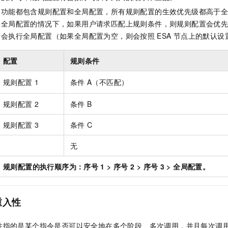
服务生态伙伴
视觉 Coding、空间感知、多模态思考等全面升级
1M上下文，专为长程任务能力而生
云工开物
企业应用
Night Plan 支持 Qwen 3.8-Max
AI 办公
NEW
的功能都包含规则配置和全局配置，所有规则配置的生效优先级都高于
Red Hat
30+ 款产品免费体验
夜间 5 折，Qwen/Meoo/TokenPlan 客户专享
AI智能应用
科研合作
和全局配置的情况下，如果用户请求匹配上规则条件，则规则配置会优
ERP
堂（旗舰版）
SUSE
后会执行全局配置（如果全局配置为空，则会按照
ESA
节点上的默认设
智能客服
AI 应用构建
大模型原生
CRM
2个月
自动承接线索
配置
规则条件
建站小程序
Qoder
大模型服务平台百炼-应用模版
OA 办公系统
HOT
NEW
面向真实软件
个人版上线、团队版降价；千问3.8-Max首发发尝鲜
丰富多元化的应用模版和解决方案
规则配置
1
条件
A（不匹配）
力提升
财税管理
模板建站
万有无界
大模型服务平台百炼-智能体
400电话
定制建站
规则配置
2
条件
B
的模型效果
灵活可视化地构建企业级 Agent
方案
广告营销
模板小程序
规则配置
3
条件
C
秒悟
人工智能平台 PAI
定制小程序
云端极速 AI 
新一代 AI 视频生成模型，深度适配广告营销等场景
AI Native 的算法工程平台，一站式完成建模、训练、推理服务部署
无
APP 开发
规则配置的执行顺序为：序号
1 > 序号
2 > 序号
3 > 全局配置。
建站系统
重入性
AI 应用
10分钟微调：让0.6B模型媲美235B模型
多模态数据信
依托云原生高可用架构,实现Dify私有化部署
用1%尺寸在特定领域达到大模型90%以上效果
性指的是某个指令是否可以安全地在多个阶段、多次调用，并且每次调