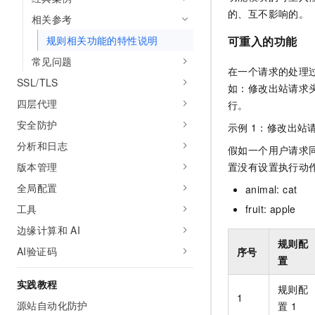
10 分钟在聊天系统中增加
的、互不影响的。
专有云
相关参考
规则相关功能的特性说明
可重入的功能
常见问题
在一个请求的处理
SSL/TLS
如：修改出站请求
四层代理
行。
安全防护
示例
1：修改出站
分析和日志
假如一个用户请求
置没有设置执行动
版本管理
全局配置
animal: cat
fruit: apple
工具
边缘计算和 AI
规则配
AI验证码
序号
置
实践教程
规则配
1
源站自动化防护
置
1