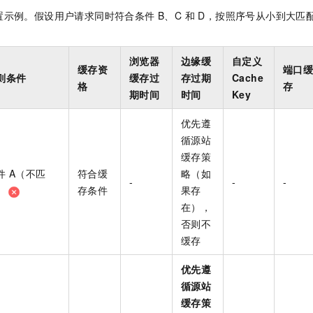
示例。假设用户请求同时符合条件 B、C 和 D，按照序号从小到大匹
。
浏览器
边缘缓
自定义
缓存资
端口
则条件
缓存过
存过期
Cache
格
存
期时间
时间
Key
优先遵
循源站
缓存策
件
A（不匹
符合缓
略（如
-
-
-
）
存条件
果存
在），
否则不
缓存
优先遵
循源站
缓存策