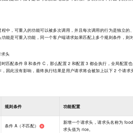
一个 AI 助手
即刻拥有 DeepSeek-R1 满血版
超强辅助，Bol
在企业官网、通讯软件中为客户提供 AI 客服
多种方案随心选，轻松解锁专属 DeepSeek
过程中，可重入的功能可以被多次调用，并且每次调用的行为是独立的
头功能是可重入功能，同一个客户端请求如果匹配上多个规则条件，则
请求头
同时匹配条件
B
和条件
C，那么配置
2
和配置
3
都会执行，全局配置也
作，因此没有影响，最终执行结果是用户请求将会被加上以下
2
个请求
规则条件
功能配置
新增一个请求头，请求头名称为
foo
条件
A（不匹配）
求头值为
rice。