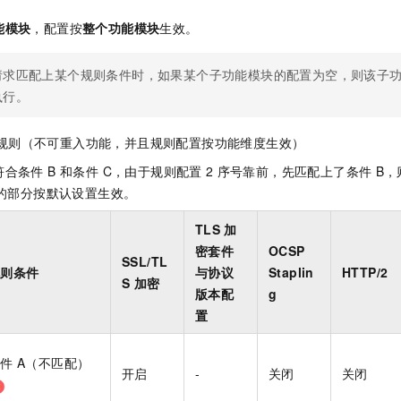
能模块
，配置按
整个功能模块
生效。
请求匹配上某个规则条件时，如果某个子功能模块的配置为空，则该子
执行。
规则（不可重入功能，并且规则配置按功能维度生效）
合条件 B 和条件 C，由于规则配置
2
序号靠前，先匹配上了条件
B，
空的部分按默认设置生效。
TLS
加
密套件
OCSP
SSL/TL
规则条件
与协议
Staplin
HTTP/2
S
加密
版本配
g
置
条件
A（不匹配）
开启
-
关闭
关闭