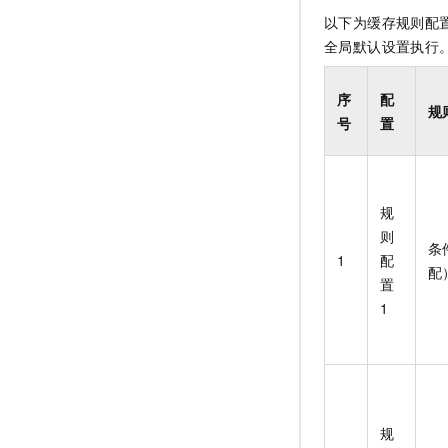
以下为缓存规则配置
全局默认设置执行
序
配
规
号
置
规
则
条
1
配
配
置
1
规