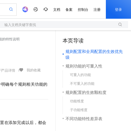
文档
备案
控制台
注册
登录
输入文档关键字查找
验
作计划
器
AI 活动
专业服务
服务伙伴合作计划
开发者社区
加入我们
服务平台百炼
阿里云 OPC 创新助力计划
能的特性说明
本页导读
一站式生成采购清单，支持单品或批量购买
S
io：打造专属 AI 语音助手
S产品伙伴计划（繁花）
峰会
造的大模型服务与应用开发平台
轻量应用服务器
一句话生成原生可编辑精美 PPT 文稿
AI 生产力先锋
Al MaaS 服务伙伴赋能合作
域名
博文
Careers
至高可申请百万元
规则配置和全局配置的生效优先
性可伸缩的云计算服务
开启高性价比 AI 编程新体验
Qwen-Audio-3.0-Realtime 端到端实时语音角色扮演
输入一句话想法, 轻松生成专业的 PPT
先锋实践拓展 AI 生产力的边界
快速构建应用程序和网站，即刻迈出上云第一步
Token 补贴，五大权
计划
海大会
伙伴信用分合作计划
商标
问答
社会招聘
级
益加速 OPC 成功
S
eek-V4-Pro
数字证书管理服务（原SSL证书）
一键部署幻兽帕鲁游戏服务器
飞天发布时刻
HOT
规则功能的可重入性
划
备案
电子书
校园招聘
pSeek-V4-Pro
视频创作，一键激活电商全链路生产力
全托管，含MySQL、PostgreSQL、SQL Server、MariaDB多引擎
实现全站HTTPS，呈现可信的WEB访问
一键购买专属联机服务器，轻松开启游戏
所见，即是所愿
我的收藏
产品详情
更多支持
可重入的功能
划
公司注册
镜像站
视频生成
语音识别与合成
专属 QwenPaw
短信服务
漫剧工坊：一站式动画创作平台
AI 实训营
HOT
不可重入的功能
并明确每个规则相关功能的
合作伙伴培训与认证
划
上云迁移
的智能体编程平台
站生成，高效打造优质广告素材
从聊天伙伴进化为能主动干活的本地数字员工
快速生产连贯的高质量长漫剧
从基础到进阶，Agent 创客手把手教你
国内短信简单易用，安全可靠，秒级触达，全球覆盖200+国家和地区。
e-1.1-T2V
Qwen3-TTS-Flash
规则配置的生效颗粒度
lScope
我要反馈
查询合作伙伴
畅细腻的高质量视频
离线语音合成大模型，多语言方言自适应，低延迟高稳定
n Alibaba Cloud ISV 合作
代维服务
olarDB
建企业门户网站
大数据开发治理平台 DataWorks
10 分钟搭建微信、支付宝小程序
功能维度
创新加速
ope
登录合作伙伴管理后台
我要建议
站，无忧落地极速上线
以可视化方式快速构建移动和 PC 门户网站
100%兼容MySQL、PostgreSQL，兼容Oracle，支持集中和分布式
高效部署网站，快速应用到小程序
Data Agent 驱动的一站式 Data+AI 开发治理平台
e-1.1-I2V
Cosyvoice-V3-Flash
子功能维度
安全
畅自然，细节丰富
高表现力语音合成大模型，语音克隆听感自然
我要投诉
上云场景组合购
不同功能特性差异表
伴
配置在添加完成以后，都会
边界网络安全防护产品
漫剧创作，剧本、分镜、视频高效生成
覆盖90%+业务场景，专享组合折扣价
2V
VPN
Fun-ASR