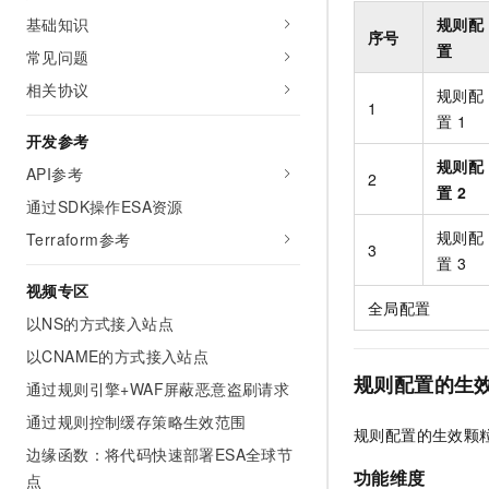
规则配
基础知识
序号
置
常见问题
相关协议
规则配
1
置
1
开发参考
规则配
API参考
2
置
2
通过SDK操作ESA资源
规则配
Terraform参考
3
置
3
视频专区
全局配置
以NS的方式接入站点
以CNAME的方式接入站点
规则配置的生
通过规则引擎+WAF屏蔽恶意盗刷请求
通过规则控制缓存策略生效范围
规则配置的生效颗
边缘函数：将代码快速部署ESA全球节
功能维度
点