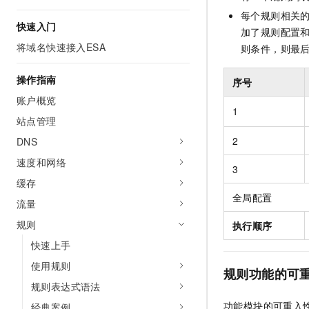
AI 产品 免费试用
网络
安全
云开发大赛
每个规则相关
Tableau 订阅
快速入门
1亿+ 大模型 tokens 和 
加了规则配置
可观测
入门学习赛
中间件
AI空中课堂在线直播课
将域名快速接入ESA
则条件，则最
140+云产品 免费试用
大模型服务
上云与迁云
产品新客免费试用，最长1
数据库
操作指南
序号
生态解决方案
千问AI平台-Token Plan
企业出海
大模型ACA认证体验
账户概览
大数据计算
1
助力企业全员 AI 认知与能
行业生态解决方案
站点管理
政企业务
媒体服务
千问AI平台-模型体验
开发者生态解决方案
2
DNS
在线体验全尺寸、多种模态
企业服务与云通信
速度和网络
AI 开发和 AI 应用解决
3
Happy 系列大模型
缓存
域名与网站
全局配置
流量
终端用户计算
规则
执行顺序
Serverless
大模型解决方案
快速上手
使用规则
开发工具
规则功能的可
快速部署 Dify，高效搭建 
规则表达式语法
迁移与运维管理
功能模块的可重入
经典案例