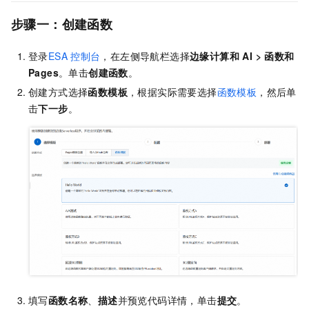
步骤一：创建函数
登录
ESA
控制台
，在左侧导航栏选择
边缘计算和 AI
>
函数和
Pages
。
单击
创建函数
。
创建方式选择
函数模板
，根据实际需要选择
函数模板
，然后单
击
下一步
。
填写
函数名称
、
描述
并预览代码详情，单击
提交
。