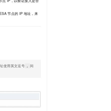
节点
IP，以验证接入是否
文戏情感细腻自然，动作戏激烈拳拳到肉，实现更强表演能力
支持中英文自由切换，具备更强的噪声鲁棒性
云聚AI 严选权益
SSL 证书
，一键激活高效办公新体验
精选AI产品，从模型到应用全链提效
ESA
节点的
IP
地址，来
堡垒机
AI 用量加速计划
应用
防火墙
、识别商机，让客服更高效、服务更出色。
新老同享，达量后返
千问办公
主机安全
NEW
的智能体编程平台
一站式AI生产力平台
AI 应用及服务市场
伶鹊
企业级人与Agent协作平台，接入和调度多个数字员工
智能客服平台，对话机器人、对话分析、智能外呼
AI 应用
大模型服务平台百炼 - 全妙
大模型
址使用英文逗号
间
,
应用创作平台
多模态内容创作工具，已接入 DeepSeek
自然语言处理
数据标注
机器学习
息提取
与 AI 智能体进行实时音视频通话
从文本、图片、视频中提取结构化的属性信息
构建支持视频理解的 AI 音视频实时通话应用