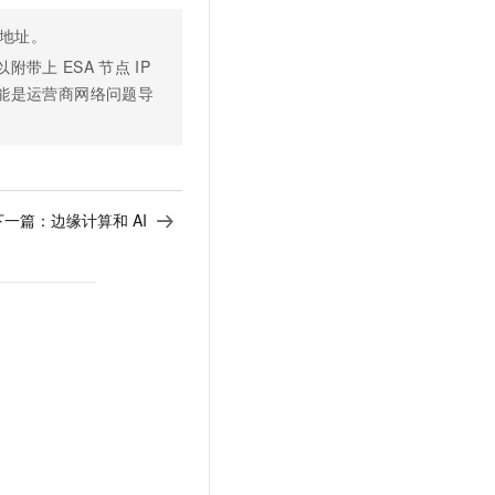
t.diy 一步搞定创意建站
构建大模型应用的安全防护体系
地址。
通过自然语言交互简化开发流程,全栈开发支持
通过阿里云安全产品对 AI 应用进行安全防护
以附带上
ESA
节点
IP
能是运营商网络问题导
下一篇：
边缘计算和 AI