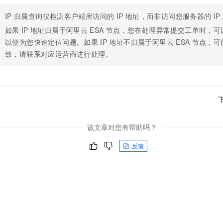
一个 AI 助手
即刻拥有 DeepSeek-R1 满血版
超强辅助，Bol
IP
归属查询仅检测客户端所访问的
IP
地址，而非访问您服务器的
IP
在企业官网、通讯软件中为客户提供 AI 客服
多种方案随心选，轻松解锁专属 DeepSeek
如果
IP
地址归属于阿里云
ESA
节点，您在处理异常提交工单时，可
以便为您快速定位问题。如果
IP
地址不归属于阿里云
ESA
节点，可
致，请联系对应运营商进行处理。
该文章对您有帮助吗？
反馈