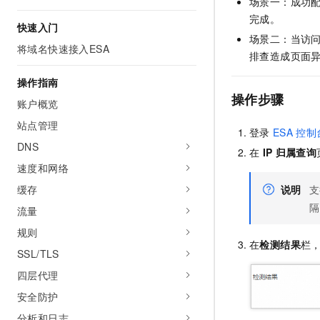
场景一：成功
AI 产品 免费试用
网络
安全
云开发大赛
完成。
Tableau 订阅
快速入门
1亿+ 大模型 tokens 和 
场景二：当访
可观测
入门学习赛
中间件
AI空中课堂在线直播课
将域名快速接入ESA
140+云产品 免费试用
排查造成页面
大模型服务
上云与迁云
产品新客免费试用，最长1
数据库
操作指南
生态解决方案
千问AI平台-Token Plan
操作步骤
企业出海
大模型ACA认证体验
账户概览
大数据计算
助力企业全员 AI 认知与能
行业生态解决方案
站点管理
政企业务
登录
ESA
控制
媒体服务
千问AI平台-模型体验
开发者生态解决方案
DNS
在
IP
归属查询
在线体验全尺寸、多种模态
企业服务与云通信
速度和网络
AI 开发和 AI 应用解决
Happy 系列大模型
缓存
说明
支
域名与网站
隔
流量
终端用户计算
规则
在
检测结果
栏
Serverless
大模型解决方案
SSL/TLS
四层代理
开发工具
快速部署 Dify，高效搭建 
安全防护
迁移与运维管理
分析和日志