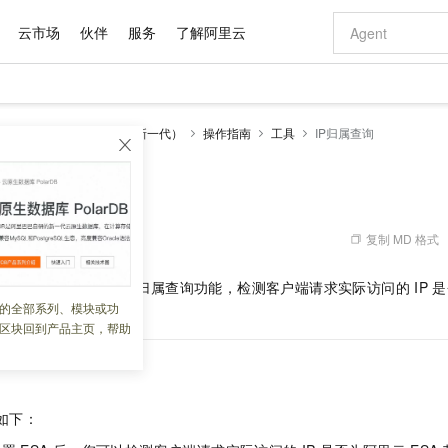
云市场
伙伴
服务
了解阿里云
AI 特惠
数据与 API
成为产品伙伴
企业增值服务
最佳实践
价格计算器
AI 场景体
基础软件
产品伙伴合
阿里云认证
市场活动
配置报价
大模型
边缘安全加速 ESA（全新一代）
操作指南
工具
IP归属查询
自助选配和估算价格
步到位
域名与网站
智启 AI 普惠权益
产品生态集成认证中心
企业支持计划
云上春晚
Qwen Audio：打造专属 AI 语音助手
千问官方 MaaS 平台，为开发者和 Agent 而生，新用户赠送 1 亿 + tokens 额度
云服务器 EC
一句话生成原生
AI Coding
阿里云Maa
2026 阿里云
为企业打
数据集
Windows
大模型认证
模型
NEW
NEW
格式还原
值低价云产品抢先购
提供智能易用的域名与建站服务
至高享 1亿+免费 tokens，加速 Al 应用落地
Qwen-Audio-3.0-Realtime 端到端实时语音角色扮演
安全可靠、弹
输入一句话想法,
智能编程，一键
询
产品生态伙伴
专家技术服务
云上奥运之旅
弹性计算合作
阿里云中企出
手机三要素
宝塔 Linux
全部认证
价格优势
开源旗舰模型
对象存储 OSS
即刻拥有 DeepSeek-V4-Pro
阿里云 OPC 创新助力计划
云数据库 RD
一键部署幻兽
AI 电商营销
产品生态伙伴工作台
企业增值服务台
云栖战略参考
云存储合作计
云栖大会
身份实名认证
CentOS
训练营
推动算力普惠，释放技术红利
的大模型服务
最高返9万
真正可用的 1M 上下文,一次完成代码全链路开发
轻松解锁专属 DeepSeek-V4-Pro
至高百万元 Token 补贴，加速一人公司成长
稳定、安全、高性价比、高性能的云存储服务
一键购买专属
从图文生成到
复制 MD 格式
 06:33:53
云上的中国
数据库合作计
活动全景
短信
Docker
图片和
自进化智能体
人工智能平台 PAI
5 分钟轻松部署专属 QwenPaw
Token Plan 模型订阅计划
Qoder
高效搭建 AI
AI 广告创作
企业成长
大模型
NEW
HOT
信息公告
务后，您可以通过
IP
归属查询功能，检测客户端请求实际访问的
IP
是
看见新力量
云网络合作计
OCR 文字识别
JAVA
级电脑
越聪明
证享300元代金券
一站式AI开发、训练和推理服务
Qwen3.8-Max 首发尝鲜，限时加量 10 倍，夜间低至2折
从聊天伙伴进化为能主动干活的本地数字员工
面向真实软件
图文、视频一
的全部系列、模块或功
Kimi-K3
HappyHors
NEW
魔搭 Mode
loud
服务实践
官网公告
区块回到产品主页，帮助
Kimi 最新旗舰模型，长程编程与推理利器
让文字生成流
金融模力时刻
Salesforce O
版
发票查验
全能环境
Qoder CN
Claude Code + GStack 打造工程团队
千问办公，限时限量积分加倍
云原生数据库 P
低代码高效构
AI 建站
NEW
作计划
计划
创新中心
魔搭 ModelSc
健康状态
让AI从“聊天伙伴”进化为能干活的“数字员工”
覆盖公网/内网、递归/权威、移动APP等全场景解析服务
安装技能 GStack，拥有专属 AI 工程团队
你的AI工作搭子，覆盖日常办公高频场景
基于千问大模型等，支持代码智能生成、研发智能问答
0 代码专业建
客户案例
天气预报查询
操作系统
Deepseek-v4-pro
HappyHors
态合作计划
态智能体模型
旗舰 MoE 大模型，百万上下文与顶尖推理能力
图生视频，流
Compute
同享
容器服务 Kubernetes 版 ACK
万小智 AI 建站低至 15元/月
云防火墙
AI 短剧/漫剧
快递物流查询
WordPress
成为服务伙
高校合作
如下：
式云数据仓库
点，立即开启云上创新
提供一站式管理容器应用的 K8s 服务
送.CN域名，送备案服务码
云原生的云上
AI助力短剧
GLM-5.2
Wan2.7-T
Ubuntu