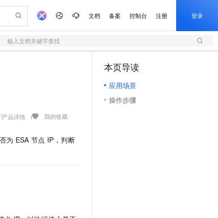
文档
备案
控制台
注册
登录
输入文档关键字查找
验
作计划
器
AI 活动
专业服务
服务伙伴合作计划
开发者社区
加入我们
服务平台百炼
阿里云 OPC 创新助力计划
本页导读
一站式生成采购清单，支持单品或批量购买
S
可编辑精美 PPT 文稿
S产品伙伴计划（繁花）
峰会
造的大模型服务与应用开发平台
轻量应用服务器
Agency Agents：拥有专属领域专家
AI 生产力先锋
Al MaaS 服务伙伴赋能合作
域名
博文
Careers
至高可申请百万元
应用场景
性可伸缩的云计算服务
 轻松生成专业的 PPT
开启高性价比 AI 编程新体验
先锋实践拓展 AI 生产力的边界
快速构建应用程序和网站，即刻迈出上云第一步
多领域专家智能体,一键组建 AI 虚拟交付团队
Token 补贴，五大权
计划
海大会
伙伴信用分合作计划
商标
问答
社会招聘
操作步骤
益加速 OPC 成功
S
帕鲁游戏服务器
数字证书管理服务（原SSL证书）
HappyHorse 打造一站式影视创作平台
飞天发布时刻
HOT
划
备案
电子书
校园招聘
联机服务器，轻松开启游戏
视频创作，一键激活电商全链路生产力
全托管，含MySQL、PostgreSQL、SQL Server、MariaDB多引擎
实现全站 HTTPS，呈现可信的 Web 访问
所见，即是所愿
可视化编排打通从文字构思到成片全链路闭环
我的收藏
产品详情
更多支持
划
公司注册
镜像站
视频生成
语音识别与合成
 智能体与工作流应用
短信服务
漫剧工坊：一站式动画创作平台
AI 实训营
否为
ESA
节点
IP，判断
合作伙伴培训与认证
划
上云迁移
的智能体编程平台
站生成，高效打造优质广告素材
通过阿里云百炼高效搭建AI应用,助力高效开发
快速生产连贯的高质量长漫剧
从基础到进阶，Agent 创客手把手教你
国内短信简单易用，安全可靠，秒级触达，全球覆盖200+国家和地区。
e-1.1-T2V
Qwen3-TTS-Flash
lScope
我要反馈
查询合作伙伴
畅细腻的高质量视频
离线语音合成大模型，多语言方言自适应，低延迟高稳定
n Alibaba Cloud ISV 合作
代维服务
olarDB
建企业门户网站
大数据开发治理平台 DataWorks
10 分钟搭建微信、支付宝小程序
创新加速
ope
登录合作伙伴管理后台
我要建议
站，无忧落地极速上线
以可视化方式快速构建移动和 PC 门户网站
100%兼容MySQL、PostgreSQL，兼容Oracle，支持集中和分布式
高效部署网站，快速应用到小程序
Data Agent 驱动的一站式 Data+AI 开发治理平台
e-1.1-I2V
Cosyvoice-V3-Flash
安全
畅自然，细节丰富
高表现力语音合成大模型，语音克隆听感自然
我要投诉
上云场景组合购
伴
边界网络安全防护产品
漫剧创作，剧本、分镜、视频高效生成
覆盖90%+业务场景，专享组合折扣价
2V
VPN
Fun-ASR