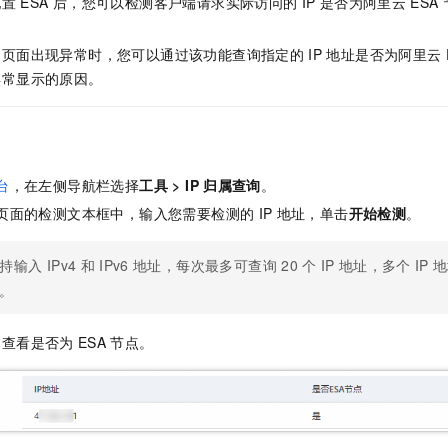
配置
ESA
后，您可以检测客户端请求实际访问的
IP
是否为阿里云
ESA
服务生态伙伴
视觉 Coding、空间感知、多模态思考等全面升级
1M上下文，专为长程任务能力而生
云工开物
企业应用
Night Plan 支持 Qwen 3.8-Max
AI 办公
NEW
Red Hat
30+ 款产品免费体验
夜间 5 折，Qwen/Meoo/TokenPlan 客户专享
AI智能应用
科研合作
问页面出现异常时，您可以通过该功能查询指定的
IP
地址是否为阿里云
ERP
堂（旗舰版）
SUSE
智能客服
异常显示的原因。
AI 应用构建
大模型原生
CRM
2个月
自动承接线索
建站小程序
Qoder
大模型服务平台百炼-应用模版
OA 办公系统
HOT
NEW
面向真实软件
个人版上线、团队版降价；千问3.8-Max首发发尝鲜
丰富多元化的应用模版和解决方案
力提升
财税管理
模板建站
台
，在左侧导航栏选择
工具
>
IP
归属查询
。
万有无界
大模型服务平台百炼-智能体
400电话
定制建站
页面的检测文本框中，输入您需要检测的
IP
地址，单击
开始检测
。
的模型效果
灵活可视化地构建企业级 Agent
方案
广告营销
模板小程序
秒悟
人工智能平台 PAI
持输入
IPv4
和
IPv6
地址，每次最多可查询
20
个
IP
地址，多个
IP
地
定制小程序
云端极速 AI 
新一代 AI 视频生成模型，深度适配广告营销等场景
AI Native 的算法工程平台，一站式完成建模、训练、推理服务部署
。
APP 开发
，查看是否为
ESA
节点。
建站系统
AI 应用
10分钟微调：让0.6B模型媲美235B模型
多模态数据信
依托云原生高可用架构,实现Dify私有化部署
用1%尺寸在特定领域达到大模型90%以上效果