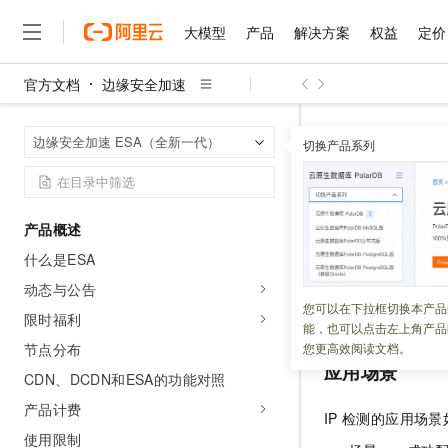
大模型
产品
解决方案
权益
定价
官方文档
边缘安全加速
大模型
产品
解决方案
权益
定价
云市场
伙伴
服务
了解阿里云
精选产品
精选解决方案
普惠上云
产品定价
精选商城
成为销售伙伴
售前咨询
为什么选择阿里云
千问AI平台
边缘安全加速
首页
边缘安全加速 ESA（全新一代）
了解云产品的定价详情
切换产品系列
大模型服务平台百炼
睿译宝，AI翻译排版一
普惠上云 官方力荐
分销伙伴
在线服务
网站建设
什么是云计算
大
大模型服务与应用平台
上传文档即自动完成翻译和
云服务器38元/年起，超
IP归属查
咨询伙伴
多端小程序
技术领先
云上成本管理
售后服务
千问大模型
GLM-5.2：长任务时代
官方推荐返现计划
大模型
大模型
精选产品
精选解决方案
Salesforce 国际版订阅
稳定可靠
产品概述
管理和优化成本
多元化、高性能、安全可靠
推荐新用户得奖励，单订单
更新时间：
2026-02-11
销售伙伴合作计划
自助服务
什么是ESA
友盟天域
安全合规
人工智能与机器学习
AI
文本生成
无影云电脑
Hermes Agent，打造
云工开物
将站点接入
ESA
服
无影生态合作计划
在线服务
动态与公告
观测云
分析师报告
随时随地安全接入的云上超
自主进化，持久记忆，越用
高校专属算力普惠，学生认
计算
互联网应用开发
您可以在下拉框切换本产品
Qwen3.8-Max
加速是否生效。
HOT
限时福利
Salesforce On Alibaba C
工单服务
能，也可以点击左上角产品
智能体时代全能旗舰模型
Tuya 物联网平台阿里云
研究报告与白皮书
云解析DNS
快速拥有专属 OpenClaw
Consulting Partner 合
大数据
容器
节点分布
您更高效阅读文档。
免费试用
短信专区
应用场景
蓝凌 OA
Qwen3.7-Plus
CDN、DCDN和ESA的功能对照
AI 大模型销售与服务生
现代化应用
存储
天池大赛
能看、能想、能动手的多模
云原生大数据计算服务 Max
解决方案免费试用 新老
电子合同
产品计费
IP
检测的应用场景
面向分析的企业级SaaS模
最高领取价值200元试用
安全
网络与CDN
AI 算法大赛
Qwen3-VL-Plus
使用限制
畅捷通