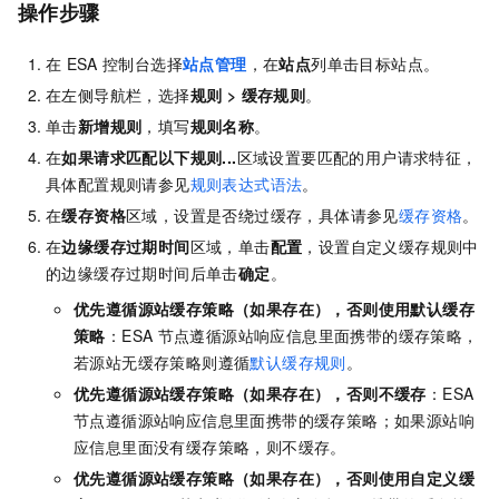
操作步骤
在
ESA
控制台选择
站点管理
，在
站点
列单击目标站点。
在左侧导航栏，选择
规则
>
缓存规则
。
单击
新增规则
，填写
规则名称
。
在
如果请求匹配以下规则...
区域设置要匹配的用户请求特征，
具体配置规则请参见
规则表达式语法
。
在
缓存资格
区域，设置是否绕过缓存，具体请参见
缓存资格
。
在
边缘缓存过期时间
区域，单击
配置
，设置自定义缓存规则中
的边缘缓存过期时间后单击
确定
。
优先遵循源站缓存策略（如果存在），否则使用默认缓存
策略
：
ESA
节点遵循源站响应信息里面携带的缓存策略，
若源站无缓存策略则遵循
默认缓存规则
。
优先遵循源站缓存策略（如果存在），否则不缓存
：
ESA
节点遵循源站响应信息里面携带的缓存策略；如果源站响
应信息里面没有缓存策略，则不缓存。
优先遵循源站缓存策略（如果存在），否则使用自定义缓