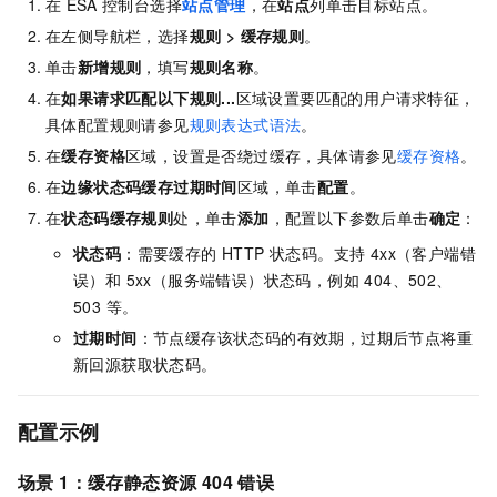
在
ESA
控制台选择
站点管理
，在
站点
列单击目标站点。
在左侧导航栏，选择
规则
>
缓存规则
。
单击
新增规则
，填写
规则名称
。
在
如果请求匹配以下规则...
区域设置要匹配的用户请求特征，
具体配置规则请参见
规则表达式语法
。
在
缓存资格
区域，设置是否绕过缓存，具体请参见
缓存资格
。
在
边缘状态码缓存过期时间
区域，单击
配置
。
在
状态码缓存规则
处，单击
添加
，配置以下参数后单击
确定
：
状态码
：需要缓存的 HTTP 状态码。支持 4xx（客户端错
误）和 5xx（服务端错误）状态码，例如 404、502、
503 等。
过期时间
：节点缓存该状态码的有效期，过期后节点将重
新回源获取状态码。
配置示例
场景 1：缓存静态资源 404 错误