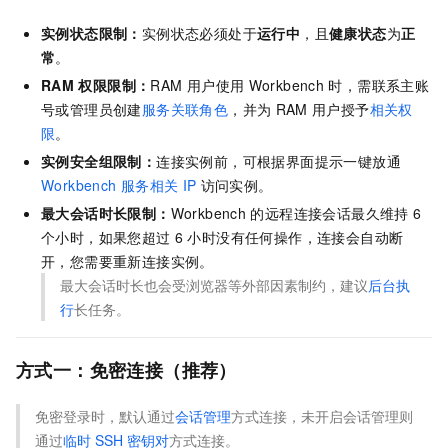
实例状态限制：
实例状态必须处于
运行中
，且
健康状态
为
正
常
。
RAM
权限限制：
RAM
用户使用
Workbench
时，需联系主账
号或管理员创建
服务关联角色
，并为
RAM
用户授予
相关权
限
。
实例安全组限制：
连接实例前，可根据界面提示一键放通
Workbench
服务相关
IP
访问实例。
最大会话时长限制：
Workbench
的远程连接会话最久维持
6
个小时，如果您超过
6
小时没有任何操作，连接会自动断
开，您需要重新连接实例。
最大会话时长也会受浏览器等外部因素制约，建议
后台执
行
长任务。
方式一：免密连接（推荐）
免密登录时，默认通过
会话管理
方式连接，未开启会话管理则
通过
临时
SSH
密钥对
方式连接。