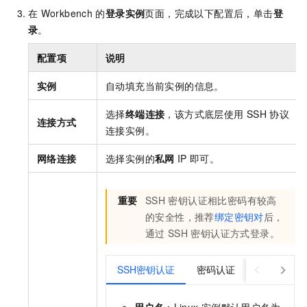
在
Workbench
的
登录实例
页面，完成以下配置后，单击
登
录
。
配置项
说明
实例
自动填充当前实例的信息。
选择
终端连接
，该方式底层使用
SSH
协议
连接方式
连接实例。
网络连接
选择实例的
私网
IP
即可。
重要
SSH
密钥认证相比密码有较高
的安全性，推荐
绑定密钥对
后，
通过
SSH
密钥认证方式登录。
SSH密钥认证
密码认证
用户名
：Linux
实例默认用户名为