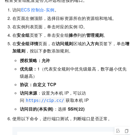
检查安全组配置是否允许远程连接的端口。
访问
ECS
控制台-实例
。
在页面左侧顶部，选择目标资源所在的资源组和地域。
在实例列表页面，单击对应的实例
ID。
在
安全组
页签下，单击安全组
操作
列的
管理规则
。
在
安全组详情
页面，在
访问规则
区域的
入方向
页签下，单击
增
加规则
，按以下参数添加规则。
授权策略
：
允许
优先级
：
1（代表安全规则中优先级最高，数字越小优先
级越高）
协议
：
自定义 TCP
访问来源
：设置为本机
IP，可以访
问
获取本机
IP
https://cip.cc/
访问目的(本实例)
：选择
SSH(22)
使用以下命令，进行端口测试，判断端口是否正常。