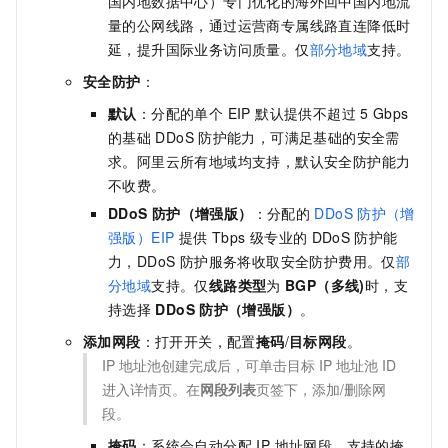
国内地数据中心）专门优化的海外回中国内地流
量的公网线路，通过运营商专属线路直连降低时
延，提升国际业务访问质量。仅
部分地域
支持。
安全防护
：
默认
：分配的单个 EIP 默认提供不超过
5 Gbps
的基础
DDoS
防护能力，可满足基础的安全需
求。阿里云所有地域均支持，默认安全防护能力
不收费。
DDoS
防护（增强版）
：分配的
DDoS
防护（增
强版）EIP
提供 Tbps 级专业的
DDoS
防护能
力，DDoS 防护服务将收取安全防护费用。仅
部
分地域
支持。仅
线路类型
为
BGP（多线)
时，支
持选择
DDoS
防护（增强版）
。
添加网段
：打开开关，配置
掩码
/
目标网段
。
IP 地址池创建完成后，可单击目标 IP 地址池 ID
进入详情页。在
网段列表
页签下，添加/删除网
段。
掩码
：系统会自动分配 IP 地址网段。支持的掩