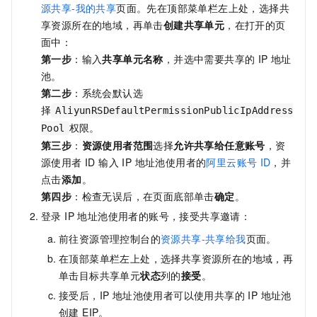
源共享-我的共享
页面。先在顶部菜单栏左上处，选择共
享资源所在的地域，再单击
创建共享单元
，在打开的页
面中：
第一步
：输入
共享单元名称
，并选中需要共享的 IP 地址
池。
第二步
：系统会默认选
择
AliyunRSDefaultPermissionPublicIpAddress
权限。
Pool
第三步
：
资源使用者范围
选择
允许共享给任意账号
，资
源使用者 ID 输入 IP 地址池使用者的
阿里云账号
ID
，并
点击
添加
。
第四步
：检查无误后，在页面底部单击
确定
。
登录 IP 地址池使用者的账号，接受共享邀请：
前往资源管理控制台的
资源共享-共享给我
页面。
在顶部菜单栏左上处，选择共享资源所在的地域，再
单击目标共享单元
状态
列的
接受
。
接受后，IP 地址池使用者可以使用共享的 IP 地址池
创建 EIP。