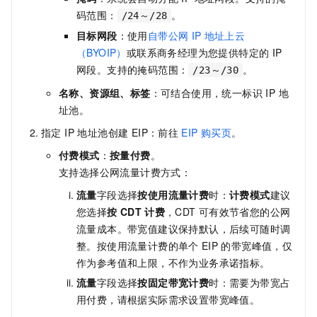
码范围：
。
/24～/28
目标网段
：使用
自带公网
IP
地址上云
（BYOIP）
或联系商务经理为您提供特定的 IP
网段。支持的掩码范围：
。
/23～/30
名称
、
资源组
、
标签
：可结合使用，统一标识 IP 地
址池。
指定 IP 地址池创建 EIP：前往
EIP
购买页
。
付费模式
：
按量付费
。
支持选择公网流量计费方式：
流量
字段选择
按使用流量计费
时：
计费模式
建议
您选择
按
CDT
计费
，CDT
可有效节省您的公网
流量成本。带宽值建议保持默认，后续可随时调
整。按使用流量计费的单个
EIP
的带宽峰值，仅
作为参考值和上限，不作为业务承诺指标。
流量
字段选择
按固定带宽计费
时：需要为带宽占
用付费，请根据实际需求设置带宽峰值。