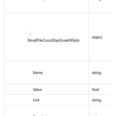
object
SmallFileCountDayGrowthRatio
Name
string
Value
float
Unit
string