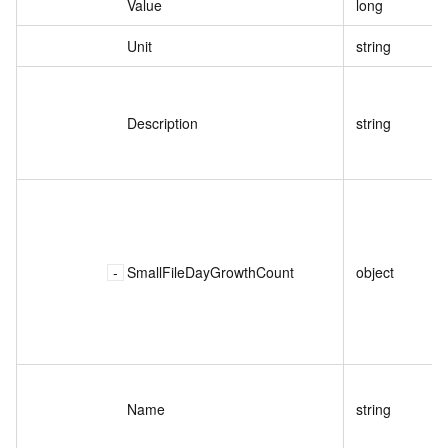
Value
long
Unit
string
Description
string
SmallFileDayGrowthCount
object
Name
string