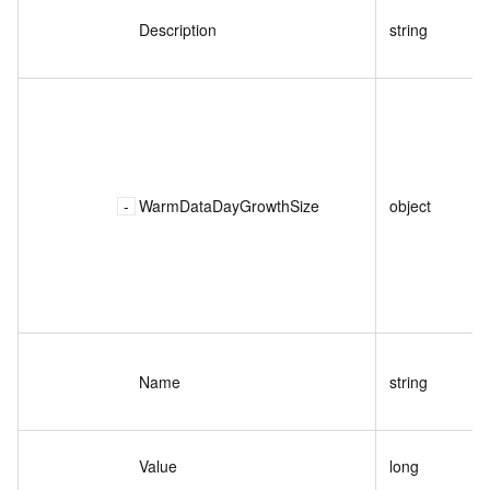
Description
string
WarmDataDayGrowthSize
object
Name
string
Value
long