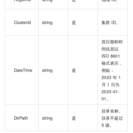
c
ClusterId
string
是
集群 ID。
8
其日期和时
间信息以
ISO 8601
格式表示，
DateTime
string
是
例如：
2023 年 1
月 1 日为
2023-01-
01。
目录名称。
DirPath
string
是
目录不超过
5 级。