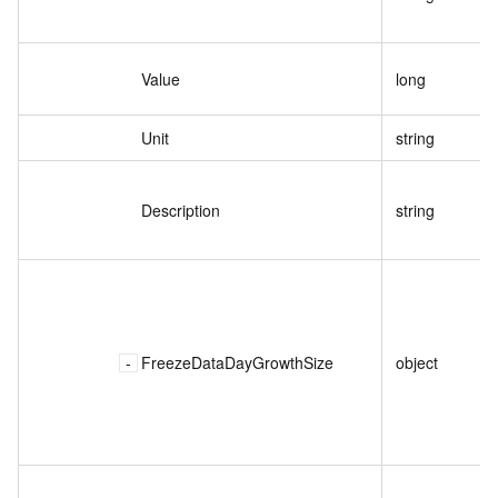
Value
long
Unit
string
Description
string
FreezeDataDayGrowthSize
object