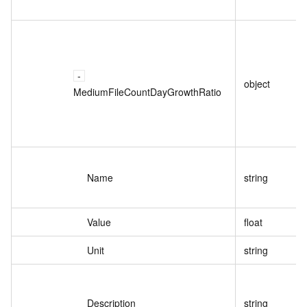
object
MediumFileCountDayGrowthRatio
Name
string
Value
float
Unit
string
Description
string