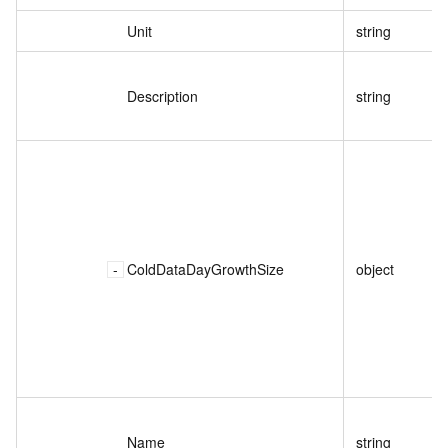
Unit
string
Description
string
ColdDataDayGrowthSize
object
Name
string