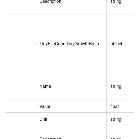
Description
string
TinyFileCountDayGrowthRatio
object
Name
string
Value
float
Unit
string
Description
string