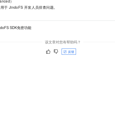
nced）
一个 AI 助手
即刻拥有 DeepSeek-R1 满血版
超强辅助，Bol
仅用于
JindoFS
开发人员排查问题。
在企业官网、通讯软件中为客户提供 AI 客服
多种方案随心选，轻松解锁专属 DeepSeek
ndoFS SDK免密功能
该文章对您有帮助吗？
反馈