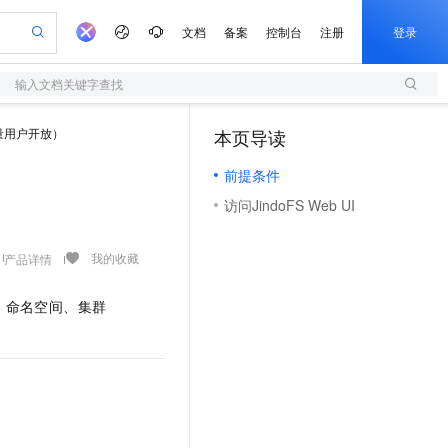
文档
备案
控制台
注册
登录
输入文档关键字查找
验
作计划
器
AI 活动
专业服务
服务伙伴合作计划
开发者社区
加入我们
服务平台百炼
阿里云 OPC 创新助力计划
存量用户开放）
本页导读
（1）
一站式生成采购清单，支持单品或批量购买
S
io：打造专属 AI 语音助手
S产品伙伴计划（繁花）
峰会
造的大模型服务与应用开发平台
轻量应用服务器
一句话生成原生可编辑精美 PPT 文稿
AI 生产力先锋
Al MaaS 服务伙伴赋能合作
域名
博文
Careers
至高可申请百万元
前提条件
性可伸缩的云计算服务
开启高性价比 AI 编程新体验
Qwen-Audio-3.0-Realtime 端到端实时语音角色扮演
输入一句话想法, 轻松生成专业的 PPT
先锋实践拓展 AI 生产力的边界
快速构建应用程序和网站，即刻迈出上云第一步
Token 补贴，五大权
计划
海大会
伙伴信用分合作计划
商标
问答
社会招聘
访问JindoFS Web UI
益加速 OPC 成功
S
eek-V4-Pro
数字证书管理服务（原SSL证书）
一键部署幻兽帕鲁游戏服务器
飞天发布时刻
HOT
划
备案
电子书
校园招聘
pSeek-V4-Pro
视频创作，一键激活电商全链路生产力
全托管，含MySQL、PostgreSQL、SQL Server、MariaDB多引擎
实现全站HTTPS，呈现可信的WEB访问
一键购买专属联机服务器，轻松开启游戏
所见，即是所愿
更多支持
我的收藏
产品详情
划
公司注册
镜像站
视频生成
语音识别与合成
专属 QwenPaw
短信服务
漫剧工坊：一站式动画创作平台
AI 实训营
HOT
合作伙伴培训与认证
划
上云迁移
的智能体编程平台
站生成，高效打造优质广告素材
从聊天伙伴进化为能主动干活的本地数字员工
快速生产连贯的高质量长漫剧
从基础到进阶，Agent 创客手把手教你
国内短信简单易用，安全可靠，秒级触达，全球覆盖200+国家和地区。
、命名空间、集群
e-1.1-T2V
Qwen3-TTS-Flash
lScope
我要反馈
查询合作伙伴
畅细腻的高质量视频
离线语音合成大模型，多语言方言自适应，低延迟高稳定
n Alibaba Cloud ISV 合作
代维服务
olarDB
建企业门户网站
大数据开发治理平台 DataWorks
10 分钟搭建微信、支付宝小程序
创新加速
ope
登录合作伙伴管理后台
我要建议
站，无忧落地极速上线
以可视化方式快速构建移动和 PC 门户网站
100%兼容MySQL、PostgreSQL，兼容Oracle，支持集中和分布式
高效部署网站，快速应用到小程序
Data Agent 驱动的一站式 Data+AI 开发治理平台
e-1.1-I2V
Cosyvoice-V3-Flash
安全
畅自然，细节丰富
高表现力语音合成大模型，语音克隆听感自然
我要投诉
上云场景组合购
伴
边界网络安全防护产品
漫剧创作，剧本、分镜、视频高效生成
覆盖90%+业务场景，专享组合折扣价
2V
VPN
Fun-ASR