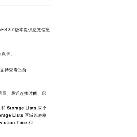
文戏情感细腻自然，动作戏激烈拳拳到肉，实现更强表演能力
支持中英文自由切换，具备更强的噪声鲁棒性
云聚AI 严选权益
SSL 证书
，一键激活高效办公新体验
精选AI产品，从模型到应用全链提效
堡垒机
AI 用量加速计划
应用
防火墙
ndoFS 3.0版本提供总览信息
、识别商机，让客服更高效、服务更出色。
新老同享，达量后返
千问办公
主机安全
NEW
的智能体编程平台
一站式AI生产力平台
信息等。
AI 应用及服务市场
伶鹊
企业级人与Agent协作平台，接入和调度多个数字员工
智能客服平台，对话机器人、对话分析、智能外呼
支持查看当前
AI 应用
大模型服务平台百炼 - 全妙
大模型
应用创作平台
多模态内容创作工具，已接入 DeepSeek
自然语言处理
用量、最近连接时间、启
数据标注
和
Storage Lists
两个
机器学习
orage Lists
区域以表格
息提取
与 AI 智能体进行实时音视频通话
viction Time
和
从文本、图片、视频中提取结构化的属性信息
构建支持视频理解的 AI 音视频实时通话应用