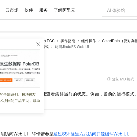
云市场
伙伴
服务
了解阿里云
AI 特惠
数据与 API
成为产品伙伴
企业增值服务
最佳实践
价格计算器
AI 场景体
基础软件
产品伙伴合
阿里云认证
市场活动
配置报价
大模型
-MapReduce
EMR on ECS
操作指南
组件操作
SmartData（仅对
自助选配和估算价格
x版本简介
JindoFS Cache模式
访问JindoFS Web UI
新方式
域名与网站
睿译宝，AI翻译排版一步到位
智启 AI 普惠权益
产品生态集成认证中心
企业支持计划
云上春晚
千问官方 MaaS 平台，为开发者和 Agent 而生，新用户赠送 1 亿 + tokens 额度
云服务器 EC
Qwen Aud
AI Coding
阿里云Maa
2026 阿里云
为企业打
数据集
Windows
大模型认证
模型
NEW
NEW
交付可用成果
值低价云产品抢先购
提供智能易用的域名与建站服务
上传文档即自动完成翻译和格式还原
至高享 1亿+免费 tokens，加速 Al 应用落地
安全可靠、弹
智能编程，一键
产品生态伙伴
专家技术服务
云上奥运之旅
弹性计算合作
阿里云中企出
手机三要素
宝塔 Linux
全部认证
FS Web UI
价格优势
有专属领域专家
对象存储 OSS
GLM-5.2：长任务时代开源旗舰模型
阿里云 OPC 创新助力计划
云数据库 RD
即刻拥有 DeepS
AI 电商营销
产品生态伙伴工作台
企业增值服务台
云栖战略参考
云存储合作计
云栖大会
身份实名认证
CentOS
训练营
推动算力普惠，释放技术红利
的大模型服务
最高返9万
多领域专家智能体,一键组建 AI 虚拟交付团队
至高百万元 Token 补贴，加速一人公司成长
稳定、安全、高性价比、高性能的云存储服务
真正可用的 1M 上下文,一次完成代码全链路开发
轻松解锁专属 Dee
从图文生成到
复制 MD 格式
 15:04:16
云上的中国
数据库合作计
活动全景
短信
Docker
图片和
站式影视创作平台
人工智能平台 PAI
Hermes Agent，打造自进化智能体
Token Plan 模型订阅计划
Qoder
5 分钟轻松部署
AI 广告创作
企业成长
大模型
NEW
信息公告
看见新力量
云网络合作计
OCR 文字识别
JAVA
级电脑
证享300元代金券
可视化编排打通从文字构思到成片全链路闭环
一站式AI开发、训练和推理服务
自主进化，持久记忆，越用越聪明
Qwen3.8-Max 首发尝鲜，限时加量 10 倍，夜间低至2折
面向真实软件
图文、视频一
b UI
服务，您可以快速查看集群当前的状态。例如，当前的运行模式
的全部系列、模块或功
Kimi-K3
HappyHors
NEW
魔搭 Mode
loud
服务实践
官网公告
区块回到产品主页，帮助
息和启动状态等。
Kimi 最新旗舰模型，长程编程与推理利器
让文字生成流
金融模力时刻
Salesforce O
版
发票查验
全能环境
Qoder CN
Claude Code + GStack 打造工程团队
千问办公，限时限量积分加倍
云原生数据库 P
低代码高效构
AI 建站
NEW
作计划
计划
创新中心
魔搭 ModelSc
健康状态
让AI从“聊天伙伴”进化为能干活的“数字员工”
覆盖公网/内网、递归/权威、移动APP等全场景解析服务
安装技能 GStack，拥有专属 AI 工程团队
你的AI工作搭子，覆盖日常办公高频场景
基于千问大模型等，支持代码智能生成、研发智能问答
0 代码专业建
客户案例
天气预报查询
操作系统
Deepseek-v4-pro
HappyHors
态合作计划
态智能体模型
旗舰 MoE 大模型，百万上下文与顶尖推理能力
图生视频，流
Compute
同享
容器服务 Kubernetes 版 ACK
万小智 AI 建站低至 15元/月
云防火墙
AI 短剧/漫剧
快递物流查询
WordPress
成为服务伙
高校合作
式云数据仓库
点，立即开启云上创新
提供一站式管理容器应用的 K8s 服务
送.CN域名，送备案服务码
云原生的云上
AI助力短剧
GLM-5.2
Wan2.7-T
能访问Web UI，详情请参见
通过SSH隧道方式访问开源组件Web UI
。
Ubuntu