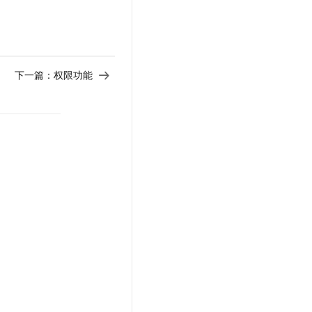
t.diy 一步搞定创意建站
构建大模型应用的安全防护体系
通过自然语言交互简化开发流程,全栈开发支持
通过阿里云安全产品对 AI 应用进行安全防护
下一篇：
权限功能