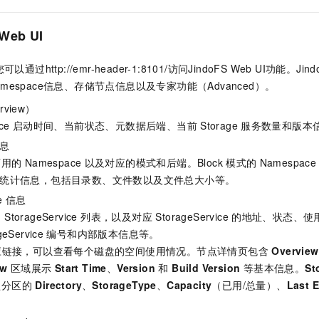
服务生态伙伴
视觉 Coding、空间感知、多模态思考等全面升级
1M上下文，专为长程任务能力而生
云工开物
企业应用
Night Plan 支持 Qwen 3.8-Max
AI 办公
NEW
Red Hat
30+ 款产品免费体验
夜间 5 折，Qwen/Meoo/TokenPlan 客户专享
AI智能应用
科研合作
Web UI
ERP
堂（旗舰版）
SUSE
智能客服
AI 应用构建
大模型原生
CRM
您可以通过
http://emr-header-1:8101/
访问JindoFS Web UI功能。Ji
2个月
自动承接线索
Namespace信息、存储节点信息以及专家功能（Advanced）。
建站小程序
Qoder
大模型服务平台百炼-应用模版
OA 办公系统
HOT
NEW
面向真实软件
view）
个人版上线、团队版降价；千问3.8-Max首发发尝鲜
丰富多元化的应用模版和解决方案
力提升
财税管理
模板建站
ce
启动时间、当前状态、元数据后端、当前
Storage
服务数量和版本
万有无界
大模型服务平台百炼-智能体
400电话
定制建站
息
的模型效果
灵活可视化地构建企业级 Agent
可用的
Namespace
以及对应的模式和后端。Block
模式的
Namespace
方案
广告营销
模板小程序
统计信息，包括目录数、文件数以及文件总大小等。
秒悟
人工智能平台 PAI
定制小程序
云端极速 AI 
新一代 AI 视频生成模型，深度适配广告营销等场景
AI Native 的算法工程平台，一站式完成建模、训练、推理服务部署
e
信息
orageService 列表，以及对应 StorageService
的地址、状态、使
APP 开发
Service
编号和内部版本信息等。
建站系统
应链接，可以查看每个磁盘的空间使用情况。节点详情页包含
Overview
ew
区域展示
Start Time
、
Version
和
Build Version
等基本信息。
St
AI 应用
10分钟微调：让0.6B模型媲美235B模型
多模态数据信
盘分区的
Directory
、
StorageType
、
Capacity
（已用/总量）、
Last E
依托云原生高可用架构,实现Dify私有化部署
用1%尺寸在特定领域达到大模型90%以上效果