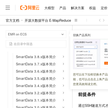
JindoData（仅对存量用户开
放）
大模型
产品
解决方案
权益
定价
Hue（仅对存量用户开放）
官方文档
开源大数据平台 E-MapReduce
Druid（仅对存量用户开放）
大模型
产品
解决方案
权益
定价
云市场
伙伴
服务
了解阿里云
精选产品
精选解决方案
普惠上云
产品定价
精选商城
成为销售伙伴
售前咨询
为什么选择阿里云
Alluxio（仅对存量用户开放）
千问AI平台
开源大数据平台 E
首页
EMR on ECS
了解云产品的定价详情
切换产品系列
Superset（仅对存量用户开放）
SmartData 3.0.
大模型服务平台百炼
千问办公，解锁你的工作
普惠上云 官方力荐
分销伙伴
在线服务
网站建设
什么是云计算
大
大模型服务与应用平台
企业级Agent产品，直接
云服务器38元/年起，超
SmartData（仅对存量用户开
咨询伙伴
多端小程序
技术领先
访问Jindo
云上成本管理
放）
售后服务
千问大模型
Agency Agents：拥
官方推荐返现计划
大模型
大模型
精选产品
精选解决方案
Salesforce 国际版订阅
稳定可靠
SmartData 3.8.x版本简介
管理和优化成本
多元化、高性能、安全可靠
推荐新用户得奖励，单订单
销售伙伴合作计划
自助服务
更新时间：
2026-05-18
友盟天域
安全合规
人工智能与机器学习
AI
SmartData 3.7.x版本简介
文本生成
无影云电脑
HappyHorse 打造一
云工开物
无影生态合作计划
在线服务
SmartData 3.6.x版本简介
观测云
分析师报告
随时随地安全接入的云上超
高校专属算力普惠，学生认
计算
互联网应用开发
JindoFS
提供了
We
您可以在下拉框切换本产品
Qwen3.8-Max
HOT
Salesforce On Alibaba C
工单服务
SmartData 3.5.x版本简介
能，也可以点击左上角产品
StorageService
信
智能体时代全能旗舰模型
Tuya 物联网平台阿里云
研究报告与白皮书
云解析DNS
快速拥有专属 OpenClaw
Consulting Partner 合
大数据
容器
您更高效阅读文档。
SmartData 3.4.x版本简介
免费试用
短信专区
蓝凌 OA
Qwen3.7-Plus
AI 大模型销售与服务生
SmartData 3.2.x版本简介
现代化应用
存储
前提条件
天池大赛
能看、能想、能动手的多模
云原生大数据计算服务 Max
解决方案免费试用 新老
电子合同
SmartData 3.1.x版本简介
面向分析的企业级SaaS模
最高领取价值200元试用
安全
网络与CDN
AI 算法大赛
Qwen3-VL-Plus
通过SSH隧道方式才
畅捷通
SmartData 3.0.x版本简介