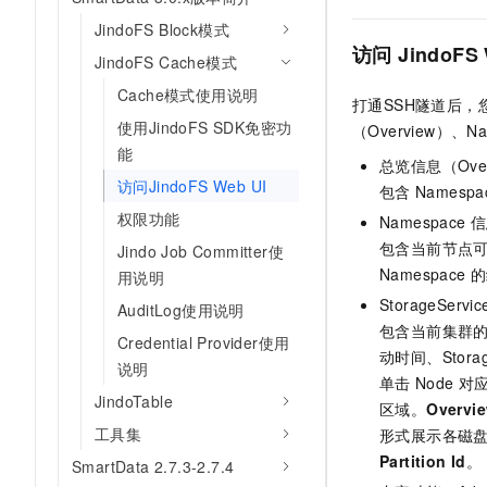
AI 产品 免费试用
网络
安全
云开发大赛
JindoFS Block模式
Tableau 订阅
1亿+ 大模型 tokens 和 
访问
JindoFS 
JindoFS Cache模式
可观测
入门学习赛
中间件
AI空中课堂在线直播课
140+云产品 免费试用
大模型服务
Cache模式使用说明
打通SSH隧道后，
上云与迁云
产品新客免费试用，最长1
数据库
使用JindoFS SDK免密功
（Overview）、
生态解决方案
千问AI平台-Token Plan
企业出海
大模型ACA认证体验
能
大数据计算
总览信息（Over
助力企业全员 AI 认知与能
行业生态解决方案
访问JindoFS Web UI
包含
Namespa
政企业务
媒体服务
千问AI平台-模型体验
权限功能
开发者生态解决方案
Namespace
信
在线体验全尺寸、多种模态
企业服务与云通信
包含当前节点
Jindo Job Committer使
AI 开发和 AI 应用解决
Namespace
的
Happy 系列大模型
用说明
域名与网站
StorageServic
AuditLog使用说明
包含当前集群的 St
终端用户计算
Credential Provider使用
动时间、Storage
说明
Serverless
单击
Node
对
大模型解决方案
JindoTable
区域。
Overvi
开发工具
快速部署 Dify，高效搭建 
工具集
形式展示各磁
Partition Id
。
迁移与运维管理
SmartData 2.7.3-2.7.4