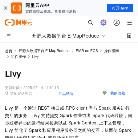
打开 APP
开源大数据平台 E-MapReduce
开源大数据平台 E-MapReduce
EMR on ECS
操作指南
首页
组件操作
Livy
Livy
更新时间：
2025-07-14 11:40:15
复制 MD 格式
我的收藏
产品详情
Livy
是一个通过
REST
接口或
RPC client
库与
Spark
服务进行
交互的服务。Livy
支持提交
Spark
作业或者
Spark
代码片段，同
步或者异步的进行结果检索以及
Spark Context
上下文管理，
Livy
简化了
Spark
和应用程序服务器之间的交互，从而使
Spark
能够用于交互式
Web
或移动应用程序。