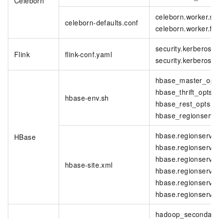
Celeborn
celeborn.worker.sto
celeborn-defaults.conf
celeborn.worker.flu
security.kerberos.lo
Flink
flink-conf.yaml
security.kerberos.l
hbase_master_opt
hbase_thrift_opts
hbase-env.sh
hbase_rest_opts
hbase_regionserve
hbase.regionserver
HBase
hbase.regionserver
hbase.regionserver
hbase-site.xml
hbase.regionserver
hbase.regionserver
hbase.regionserver
hadoop_secondar