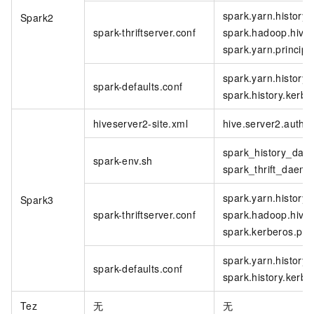
spark.yarn.history
Spark2
spark-thriftserver.conf
spark.hadoop.hive.s
spark.yarn.principa
spark.yarn.history
spark-defaults.conf
spark.history.kerbe
hiveserver2-site.xml
hive.server2.authen
spark_history_da
spark-env.sh
spark_thrift_dae
spark.yarn.history
Spark3
spark-thriftserver.conf
spark.hadoop.hive.s
spark.kerberos.prin
spark.yarn.history
spark-defaults.conf
spark.history.kerbe
Tez
无
无