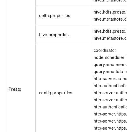
hive.hdfs.presto.pri
delta.properties
hive.metastore.clien
hive.hdfs.presto.pri
hive.properties
hive.metastore.clien
coordinator
node-scheduler.inc
query.max-memory
query.max-total-m
http-server.authent
http.authentication
Presto
config.properties
http.server.authent
http.server.authent
http.authentication
http-server.https.e
http-server.https.po
http-server.https.k