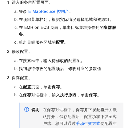
进入服务的配置页面。
登录
E-MapReduce
控制台
。
在顶部菜单栏处，根据实际情况选择地域
和资源组
。
在
EMR on ECS
页面，单击目标集群操作列的
集群服
务
。
单击目标服务区域的
配置
。
修改配置。
在搜索框中，输入待修改的配置项。
找到您待修改的配置项后，修改对应的参数值。
保存配置。
在
配置
页面，单击
保存
。
在
保存
对话框中，输入
执行原因
，单击
保存
。
说明
在
保存
对话框中，
保存并下发配置
开关默
认打开，保存配置后，配置项将下发至客
户端。您可以通过
手动生效方式
使配置生