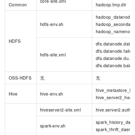
core-site.xml
Common
hadoop.tmp.dir
hadoop_datanode_
hdfs-env.sh
hadoop_secondar
hadoop_namenode
HDFS
dfs.datanode.data.d
dfs.datanode.failed
hdfs-site.xml
dfs.datanode.du.re
dfs.datanode.bala
OSS-HDFS
无
无
hive_metastore_he
Hive
hive-env.sh
hive_server2_heap
hiveserver2-site.xml
hive.server2.authen
spark_history_da
spark-env.sh
spark_thrift_dae