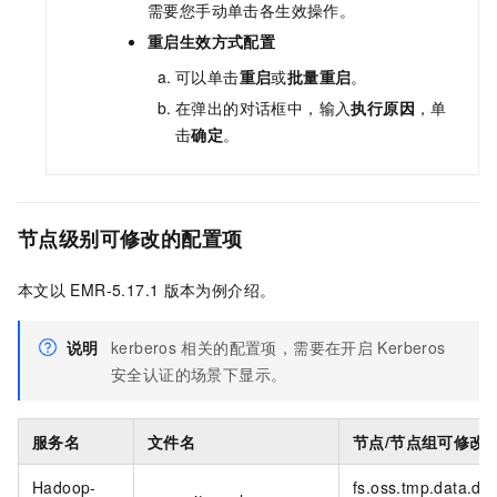
需要您手动单击各生效操作。
重启生效方式配置
可以单击
重启
或
批量重启
。
在弹出的对话框中，输入
执行原因
，单
击
确定
。
节点级别
可修改的配置项
本文以
EMR-5.17.1
版本为例介绍。
说明
kerberos
相关的配置项，需要在开启
Kerberos
安全认证的场景下显示。
服务名
文件名
节点/节点组可修改
Hadoop-
fs.oss.tmp.data.dir