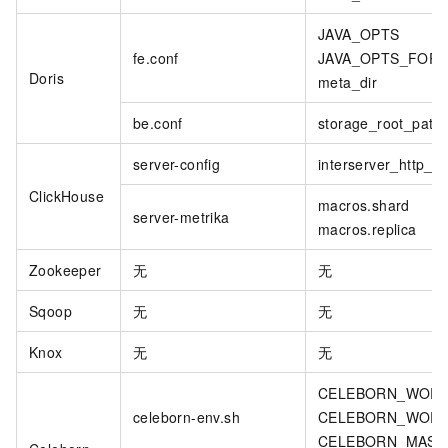
JAVA_OPTS
fe.conf
JAVA_OPTS_FOR_
Doris
meta_dir
be.conf
storage_root_path
server-config
interserver_http_ho
ClickHouse
macros.shard
server-metrika
macros.replica
Zookeeper
无
无
Sqoop
无
无
Knox
无
无
CELEBORN_WOR
celeborn-env.sh
CELEBORN_WOR
CELEBORN_MAS