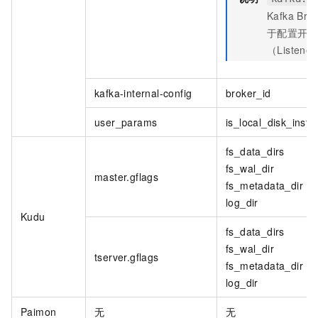
Kafka Bro
于配置开
（Listene
kafka-internal-config
broker_id
user_params
is_local_disk_insta
fs_data_dirs
fs_wal_dir
master.gflags
fs_metadata_dir
log_dir
Kudu
fs_data_dirs
fs_wal_dir
tserver.gflags
fs_metadata_dir
log_dir
Paimon
无
无