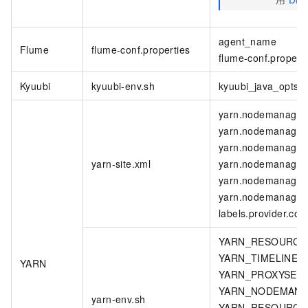
agent_name
Flume
flume-conf.properties
flume-conf.properti
Kyuubi
kyuubi-env.sh
kyuubi_java_opts
yarn.nodemanager
yarn.nodemanager.l
yarn.nodemanager.
yarn-site.xml
yarn.nodemanager.
yarn.nodemanager
yarn.nodemanager
labels.provider.con
YARN_RESOURCE
YARN_TIMELINES
YARN
YARN_PROXYSERV
YARN_NODEMANA
yarn-env.sh
YARN_RESOURCE