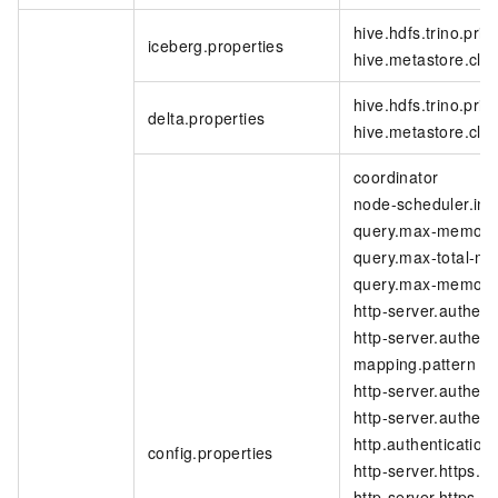
hive.hdfs.trino.prin
iceberg.properties
hive.metastore.clien
hive.hdfs.trino.prin
delta.properties
hive.metastore.clien
coordinator
node-scheduler.inc
query.max-memory
query.max-total-m
query.max-memory
http-server.authent
http-server.authent
mapping.pattern
http-server.authent
http-server.authent
http.authentication
config.properties
http-server.https.e
http-server.https.po