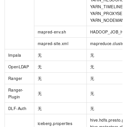
YARN_TIMELINES
YARN_PROXYSERV
YARN_NODEMANA
mapred-env.sh
HADOOP_JOB_HIS
mapred-site.xml
mapreduce.cluster.l
Impala
无
无
OpenLDAP
无
无
Ranger
无
无
Ranger-
无
无
Plugin
DLF-Auth
无
无
hive.hdfs.presto.pri
iceberg.properties
hive.metastore.clien