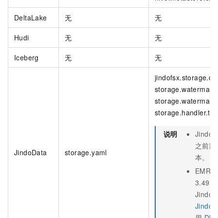
DeltaLake
无
无
Hudi
无
无
Iceberg
无
无
jindofsx.storage.c
storage.watermark.
storage.watermark.
storage.handler.th
说明
JindoD
之前版本
JindoData
storage.yaml
本。
EMR-5
3.49.0
Jind
Jindo
用
DLF