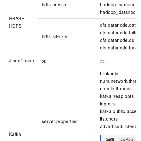
hdfs-env.sh
hadoop_namenode
hadoop_datanode_
HBASE-
dfs.datanode.data.d
HDFS
dfs.datanode.failed
hdfs-site.xml
dfs.datanode.du.re
dfs.datanode.bala
JindoCache
无
无
broker.id
num.network.threa
num.io.threads
kafka.heap.opts
log.dirs
kafka.public-access
listeners
server.properties
advertised.listener
Kafka
说明
kafka.p