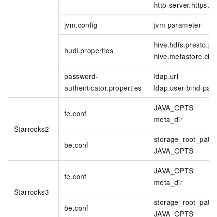
http-server.https.k
jvm.config
jvm parameter
hive.hdfs.presto.pri
hudi.properties
hive.metastore.clien
password-
ldap.url
authenticator.properties
ldap.user-bind-patt
JAVA_OPTS
fe.conf
meta_dir
Starrocks2
storage_root_path
be.conf
JAVA_OPTS
JAVA_OPTS
fe.conf
meta_dir
Starrocks3
storage_root_path
be.conf
JAVA_OPTS