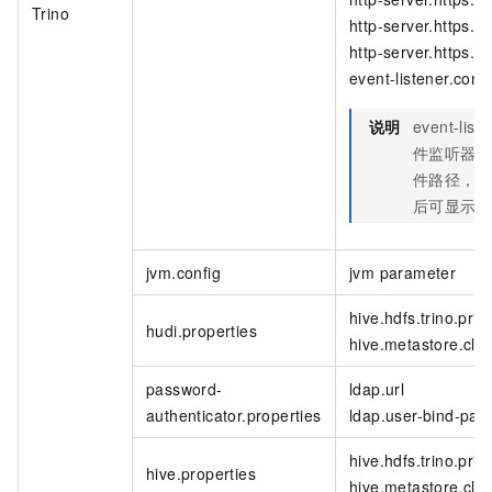
Trino
http-server.https.k
http-server.https.k
event-listener.confi
说明
event-liste
件监听器（Ev
件路径，
后可显示。
jvm.config
jvm parameter
hive.hdfs.trino.prin
hudi.properties
hive.metastore.clien
password-
ldap.url
authenticator.properties
ldap.user-bind-patt
hive.hdfs.trino.prin
hive.properties
hive.metastore.clien