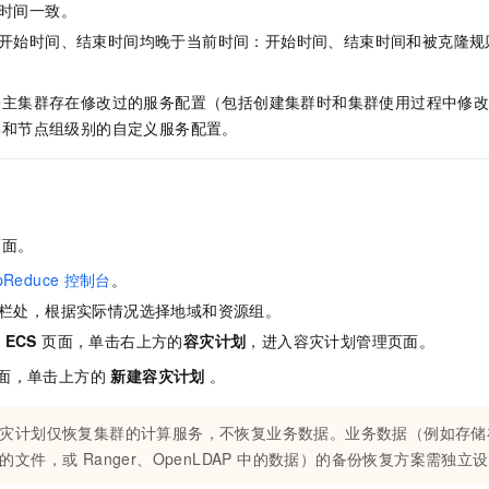
时间一致。
一个 AI 助手
即刻拥有 DeepSeek-R1 满血版
超强辅助，Bol
在企业官网、通讯软件中为客户提供 AI 客服
多种方案随心选，轻松解锁专属 DeepSeek
开始时间、结束时间均晚于当前时间：开始时间、结束时间和被克隆规
果主集群存在修改过的服务配置（包括创建集群时和集群使用过程中修
群和节点组级别的自定义服务配置。
页面。
pReduce
控制台
。
栏处，根据实际情况选择地域和资源组。
 ECS
页面，单击右上方的
容灾计划
，进入容灾计划管理页面。
面，单击上方的
新建容灾计划
。
灾计划仅恢复集群的计算服务，不恢复业务数据。业务数据（例如存储在 H
的文件，或 Ranger、OpenLDAP 中的数据）的备份恢复方案需独立