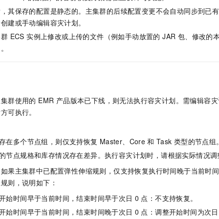
服务生态伙伴
视觉 Coding、空间感知、多模态思考等全面升级
1M上下文，专为长程任务能力而生
云工开物
企业应用
Night Plan 支持 Qwen 3.8-Max
AI 办公
NEW
后，其保存的配置是静态的。主集群的后续配置变更不会自动同步到已
Red Hat
30+ 款产品免费体验
夜间 5 折，Qwen/Meoo/TokenPlan 客户专享
AI智能应用
科研合作
新创建或手动编辑容灾计划。
ERP
堂（旗舰版）
SUSE
群 ECS 实例上修改或上传的文件（例如手动放置的 JAR 包、修改
智能客服
AI 应用构建
大模型原生
CRM
中。
2个月
自动承接线索
建站小程序
Qoder
大模型服务平台百炼-应用模版
OA 办公系统
HOT
NEW
面向真实软件
个人版上线、团队版降价；千问3.8-Max首发发尝鲜
丰富多元化的应用模版和解决方案
力提升
财税管理
模板建站
万有无界
大模型服务平台百炼-智能体
400电话
定制建站
集群使用的 EMR 产品版本已下线，则无法执行容灾计划。需编辑容
的模型效果
灵活可视化地构建企业级 Agent
后方可执行。
方案
广告营销
模板小程序
秒悟
人工智能平台 PAI
定制小程序
云端极速 AI 
新一代 AI 视频生成模型，深度适配广告营销等场景
AI Native 的算法工程平台，一站式完成建模、训练、推理服务部署
存在多个节点组，则仅支持恢复
Master、Core
和
Task
类型的节点组
APP 开发
的节点规格和库存情况存在差异。执行容灾计划时，请根据实际情况调
建站系统
：如果主集群中已配置弹性伸缩规则，仅支持恢复执行时间晚于当前时
性规则，说明如下：
AI 应用
10分钟微调：让0.6B模型媲美235B模型
多模态数据信
开始时间早于当前时间，结束时间早于次日
0
点：不支持恢复。
依托云原生高可用架构,实现Dify私有化部署
用1%尺寸在特定领域达到大模型90%以上效果
开始时间早于当前时间，结束时间晚于次日
0
点：调整开始时间为次日