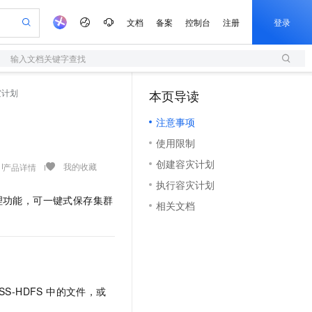
文档
备案
控制台
注册
登录
输入文档关键字查找
验
作计划
器
AI 活动
专业服务
服务伙伴合作计划
开发者社区
加入我们
服务平台百炼
阿里云 OPC 创新助力计划
灾计划
本页导读
（1）
一站式生成采购清单，支持单品或批量购买
S
io：打造专属 AI 语音助手
S产品伙伴计划（繁花）
峰会
造的大模型服务与应用开发平台
轻量应用服务器
一句话生成原生可编辑精美 PPT 文稿
AI 生产力先锋
Al MaaS 服务伙伴赋能合作
域名
博文
Careers
至高可申请百万元
注意事项
性可伸缩的云计算服务
开启高性价比 AI 编程新体验
Qwen-Audio-3.0-Realtime 端到端实时语音角色扮演
输入一句话想法, 轻松生成专业的 PPT
先锋实践拓展 AI 生产力的边界
快速构建应用程序和网站，即刻迈出上云第一步
Token 补贴，五大权
计划
海大会
伙伴信用分合作计划
商标
问答
社会招聘
使用限制
益加速 OPC 成功
S
eek-V4-Pro
数字证书管理服务（原SSL证书）
一键部署幻兽帕鲁游戏服务器
飞天发布时刻
HOT
划
备案
电子书
校园招聘
创建容灾计划
pSeek-V4-Pro
视频创作，一键激活电商全链路生产力
全托管，含MySQL、PostgreSQL、SQL Server、MariaDB多引擎
实现全站HTTPS，呈现可信的WEB访问
一键购买专属联机服务器，轻松开启游戏
所见，即是所愿
我的收藏
产品详情
更多支持
划
公司注册
镜像站
执行容灾计划
视频生成
语音识别与合成
专属 QwenPaw
短信服务
漫剧工坊：一站式动画创作平台
AI 实训营
HOT
理功能，可一键式保存集群
合作伙伴培训与认证
相关文档
划
上云迁移
的智能体编程平台
站生成，高效打造优质广告素材
从聊天伙伴进化为能主动干活的本地数字员工
快速生产连贯的高质量长漫剧
从基础到进阶，Agent 创客手把手教你
国内短信简单易用，安全可靠，秒级触达，全球覆盖200+国家和地区。
e-1.1-T2V
Qwen3-TTS-Flash
lScope
我要反馈
查询合作伙伴
畅细腻的高质量视频
离线语音合成大模型，多语言方言自适应，低延迟高稳定
n Alibaba Cloud ISV 合作
代维服务
olarDB
建企业门户网站
大数据开发治理平台 DataWorks
10 分钟搭建微信、支付宝小程序
创新加速
ope
登录合作伙伴管理后台
我要建议
站，无忧落地极速上线
以可视化方式快速构建移动和 PC 门户网站
100%兼容MySQL、PostgreSQL，兼容Oracle，支持集中和分布式
高效部署网站，快速应用到小程序
Data Agent 驱动的一站式 Data+AI 开发治理平台
e-1.1-I2V
Cosyvoice-V3-Flash
安全
畅自然，细节丰富
高表现力语音合成大模型，语音克隆听感自然
我要投诉
上云场景组合购
伴
-HDFS 中的文件，或
边界网络安全防护产品
漫剧创作，剧本、分镜、视频高效生成
覆盖90%+业务场景，专享组合折扣价
2V
VPN
Fun-ASR