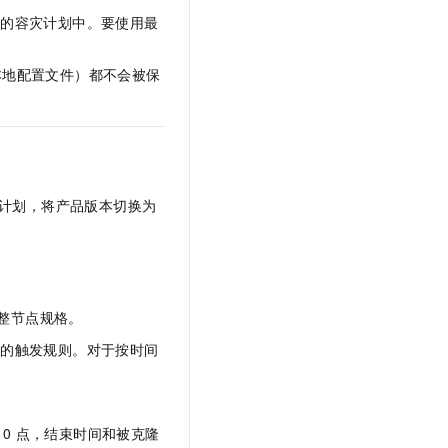
文戏情感细腻自然，动作戏激烈拳拳到肉，实现更强表演能力
支持中英文自由切换，具备更强的噪声鲁棒性
云聚AI 严选权益
SSL 证书
有的容灾计划中。要使用最
，一键激活高效办公新体验
精选AI产品，从模型到应用全链提效
堡垒机
的本地配置文件）都不会被保
AI 用量加速计划
应用
防火墙
、识别商机，让客服更高效、服务更出色。
新老同享，达量后返
千问办公
主机安全
NEW
的智能体编程平台
一站式AI生产力平台
AI 应用及服务市场
伶鹊
灾计划，将产品版本切换为
企业级人与Agent协作平台，接入和调度多个数字员工
智能客服平台，对话机器人、对话分析、智能外呼
AI 应用
大模型服务平台百炼 - 全妙
大模型
应用创作平台
多模态内容创作工具，已接入 DeepSeek
。
自然语言处理
整节点规格。
数据标注
间的触发规则。对于按时间
机器学习
息提取
与 AI 智能体进行实时音视频通话
从文本、图片、视频中提取结构化的属性信息
构建支持视频理解的 AI 音视频实时通话应用
0
点，结束时间和被克隆