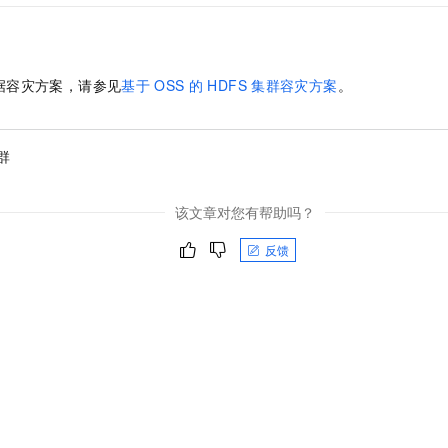
据容灾方案，请参见
基于
OSS
的
HDFS
集群容灾方案
。
群
该文章对您有帮助吗？
反馈