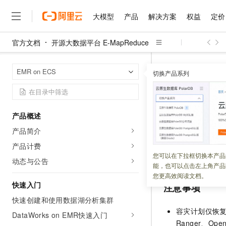
大模型
产品
解决方案
权益
定价
官方文档
开源大数据平台 E-MapReduce
大模型
产品
解决方案
权益
定价
云市场
伙伴
服务
了解阿里云
精选产品
精选解决方案
普惠上云
产品定价
精选商城
成为销售伙伴
售前咨询
为什么选择阿里云
千问AI平台
开源大数据平台 E
首页
EMR on ECS
了解云产品的定价详情
切换产品系列
大模型服务平台百炼
千问办公，解锁你的工作
普惠上云 官方力荐
分销伙伴
在线服务
网站建设
什么是云计算
大
大模型服务与应用平台
企业级Agent产品，直接
云服务器38元/年起，超
管理容灾
咨询伙伴
多端小程序
技术领先
云上成本管理
售后服务
千问大模型
Agency Agents：拥
官方推荐返现计划
大模型
大模型
精选产品
精选解决方案
Salesforce 国际版订阅
稳定可靠
产品概述
管理和优化成本
多元化、高性能、安全可靠
推荐新用户得奖励，单订单
更新时间：
2026-04-13
销售伙伴合作计划
自助服务
产品简介
友盟天域
安全合规
人工智能与机器学习
AI
文本生成
无影云电脑
HappyHorse 打造一
云工开物
单可用区故障可能
无影生态合作计划
在线服务
产品计费
观测云
分析师报告
随时随地安全接入的云上超
高校专属算力普惠，学生认
计算
互联网应用开发
您可以在下拉框切换本产品
Qwen3.8-Max
配置模板，在故障
HOT
动态与公告
Salesforce On Alibaba C
工单服务
能，也可以点击左上角产品
智能体时代全能旗舰模型
Tuya 物联网平台阿里云
研究报告与白皮书
云解析DNS
快速拥有专属 OpenClaw
Consulting Partner 合
大数据
容器
您更高效阅读文档。
免费试用
短信专区
快速入门
注意事项
蓝凌 OA
Qwen3.7-Plus
AI 大模型销售与服务生
现代化应用
存储
天池大赛
能看、能想、能动手的多模
快速创建和使用数据湖分析集群
云原生大数据计算服务 Max
解决方案免费试用 新老
电子合同
容灾计划仅恢复
面向分析的企业级SaaS模
最高领取价值200元试用
DataWorks on EMR快速入门
安全
网络与CDN
AI 算法大赛
Qwen3-VL-Plus
Ranger、O
畅捷通