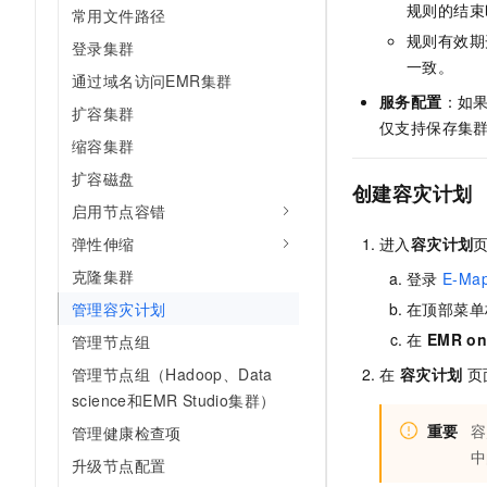
规则的结束
10 分钟在聊天系统中增加
常用文件路径
专有云
规则有效期
登录集群
一致。
通过域名访问EMR集群
服务配置
：如
扩容集群
仅支持保存集
缩容集群
扩容磁盘
创建容灾计划
启用节点容错
弹性伸缩
进入
容灾计划
克隆集群
登录
E-Ma
管理容灾计划
在顶部菜单
在
EMR on
管理节点组
管理节点组（Hadoop、Data
在
容灾计划
页
science和EMR Studio集群）
重要
容
管理健康检查项
中
升级节点配置