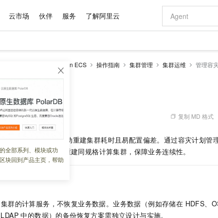
云市场
伙伴
服务
了解阿里云
AI 特惠
数据与 API
成为产品伙伴
企业增值服务
最佳实践
价格计算器
AI 场景体
基础软件
产品伙伴合
阿里云认证
市场活动
配置报价
大模型
-MapReduce
EMR on ECS
操作指南
集群管理
集群运维
管理容
自助选配和估算价格
新方式
域名与网站
睿译宝，AI翻译排版一步到位
智启 AI 普惠权益
产品生态集成认证中心
企业支持计划
云上春晚
千问官方 MaaS 平台，为开发者和 Agent 而生，新用户赠送 1 亿 + tokens 额度
云服务器 EC
Qwen Aud
AI Coding
阿里云Maa
2026 阿里云
为企业打
数据集
Windows
大模型认证
模型
NEW
NEW
交付可用成果
值低价云产品抢先购
提供智能易用的域名与建站服务
上传文档即自动完成翻译和格式还原
至高享 1亿+免费 tokens，加速 Al 应用落地
安全可靠、弹
智能编程，一键
计划
产品生态伙伴
专家技术服务
云上奥运之旅
弹性计算合作
阿里云中企出
手机三要素
宝塔 Linux
全部认证
价格优势
有专属领域专家
对象存储 OSS
GLM-5.2：长任务时代开源旗舰模型
阿里云 OPC 创新助力计划
云数据库 RD
即刻拥有 DeepS
AI 电商营销
产品生态伙伴工作台
企业增值服务台
云栖战略参考
云存储合作计
云栖大会
身份实名认证
CentOS
训练营
推动算力普惠，释放技术红利
的大模型服务
最高返9万
多领域专家智能体,一键组建 AI 虚拟交付团队
至高百万元 Token 补贴，加速一人公司成长
稳定、安全、高性价比、高性能的云存储服务
真正可用的 1M 上下文,一次完成代码全链路开发
轻松解锁专属 Dee
从图文生成到
复制 MD 格式
 09:44:51
云上的中国
数据库合作计
活动全景
短信
Docker
图片和
站式影视创作平台
人工智能平台 PAI
Hermes Agent，打造自进化智能体
Token Plan 模型订阅计划
Qoder
5 分钟轻松部署
AI 广告创作
企业成长
大模型
NEW
信息公告
导致计算服务中断，手动重建集群耗时且易配置偏差。通过容灾计划管
看见新力量
云网络合作计
OCR 文字识别
JAVA
级电脑
证享300元代金券
可视化编排打通从文字构思到成片全链路闭环
一站式AI开发、训练和推理服务
自主进化，持久记忆，越用越聪明
Qwen3.8-Max 首发尝鲜，限时加量 10 倍，夜间低至2折
面向真实软件
图文、视频一
的全部系列、模块或功
Kimi-K3
HappyHors
发生时
15
分钟内自动重建同规格计算集群，保障业务连续性。
NEW
魔搭 Mode
loud
服务实践
官网公告
区块回到产品主页，帮助
Kimi 最新旗舰模型，长程编程与推理利器
让文字生成流
金融模力时刻
Salesforce O
版
发票查验
全能环境
Qoder CN
Claude Code + GStack 打造工程团队
千问办公，限时限量积分加倍
云原生数据库 P
低代码高效构
AI 建站
NEW
作计划
计划
创新中心
魔搭 ModelSc
健康状态
让AI从“聊天伙伴”进化为能干活的“数字员工”
覆盖公网/内网、递归/权威、移动APP等全场景解析服务
安装技能 GStack，拥有专属 AI 工程团队
你的AI工作搭子，覆盖日常办公高频场景
基于千问大模型等，支持代码智能生成、研发智能问答
0 代码专业建
客户案例
天气预报查询
操作系统
Deepseek-v4-pro
HappyHors
态合作计划
态智能体模型
旗舰 MoE 大模型，百万上下文与顶尖推理能力
图生视频，流
Compute
同享
容器服务 Kubernetes 版 ACK
万小智 AI 建站低至 15元/月
云防火墙
AI 短剧/漫剧
快递物流查询
WordPress
成为服务伙
高校合作
集群的计算服务，不恢复业务数据。业务数据（例如存储在 HDFS、OSS
式云数据仓库
点，立即开启云上创新
提供一站式管理容器应用的 K8s 服务
送.CN域名，送备案服务码
云原生的云上
AI助力短剧
GLM-5.2
Wan2.7-T
penLDAP 中的数据）的备份恢复方案需独立设计与实施。
Ubuntu