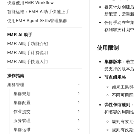
快速使用EMR Workflow
AI 产品 免费试用
网络
安全
云开发大赛
容灾计划创建
Tableau 订阅
智能运维：EMR AI助手快速上手
1亿+ 大模型 tokens 和 
新配置，需重
可观测
入门学习赛
中间件
AI空中课堂在线直播课
使用EMR Agent Skills管理集群
任何手动在主集
140+云产品 免费试用
大模型服务
上云与迁云
存到容灾计划
产品新客免费试用，最长1
数据库
EMR AI 助手
生态解决方案
千问AI平台-Token Plan
企业出海
大模型ACA认证体验
EMR AI助手功能介绍
大数据计算
使用限制
助力企业全员 AI 认知与能
行业生态解决方案
EMR AI助手计费说明
政企业务
媒体服务
千问AI平台-模型体验
开发者生态解决方案
EMR AI助手快速入门
集群版本
：若主
在线体验全尺寸、多种模态
企业服务与云通信
受支持的版本
AI 开发和 AI 应用解决
操作指南
Happy 系列大模型
节点组规格
：
域名与网站
集群管理
如果主集群
终端用户计算
集群规划
不同可用区
集群配置
Serverless
弹性伸缩规则
大模型解决方案
作业提交
扩缩容的周期
开发工具
快速部署 Dify，高效搭建 
服务管理
规则有效期
迁移与运维管理
集群运维
规则有效期