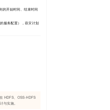
t.diy 一步搞定创意建站
构建大模型应用的安全防护体系
通过自然语言交互简化开发流程,全栈开发支持
通过阿里云安全产品对 AI 应用进行安全防护
则的开始时间、结束时间
改的服务配置），容灾计划
DFS、OSS-HDFS
设计与实施。