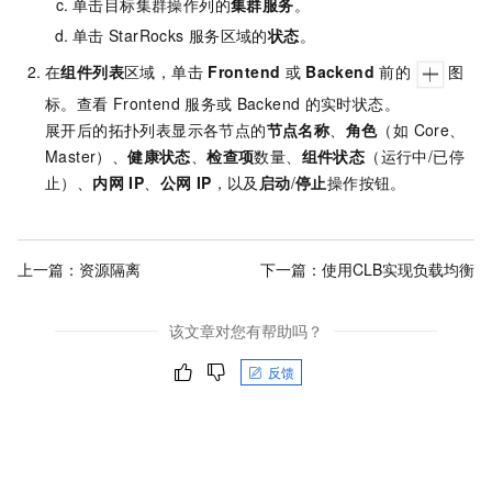
单击目标集群操作列的
集群服务
。
单击
StarRocks
服务区域的
状态
。
在
组件列表
区域，单击
Frontend
或
Backend
前的
图
标。查看
Frontend
服务或
Backend
的实时状态。
展开后的拓扑列表显示各节点的
节点名称
、
角色
（如 Core、
Master）、
健康状态
、
检查项
数量、
组件状态
（运行中/已停
止）、
内网 IP
、
公网 IP
，以及
启动
/
停止
操作按钮。
上一篇：
资源隔离
下一篇：
使用CLB实现负载均衡
该文章对您有帮助吗？
反馈