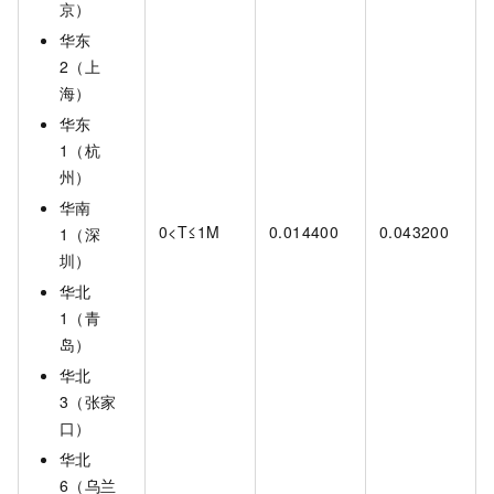
京）
华东
2（上
海）
华东
1（杭
州）
华南
0<T≤1M
0.014400
0.043200
1（深
圳）
华北
1（青
岛）
华北
3（张家
口）
华北
6（乌兰