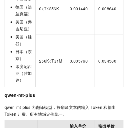
德国（法
0<T≤256K
0.001440
0.008640
兰克福）
美国（弗
吉尼亚）
美国（硅
谷）
日本（东
京）
256K<T≤1M
0.005760
0.034560
印度尼西
亚（雅加
达）
qwen-mt-plus
qwen-mt-plus 为翻译模型，按翻译文本的输入
Token
和输出
Token
计费。所有地域定价统一。
输入单价
输出单价