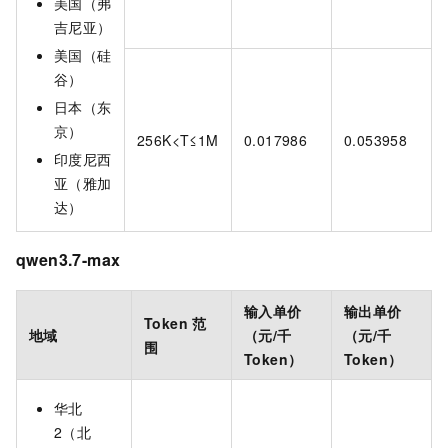
美国（弗
吉尼亚）
美国（硅
谷）
日本（东
京）
256K<T≤1M
0.017986
0.053958
印度尼西
亚（雅加
达）
qwen3.7-max
输入单价
输出单价
Token
范
地域
（元/千
（元/千
围
Token）
Token）
华北
2（北