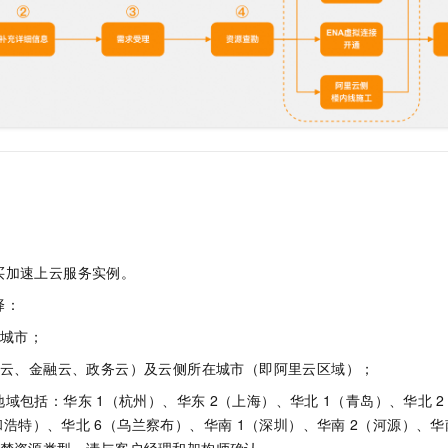
服务生态伙伴
视觉 Coding、空间感知、多模态思考等全面升级
1M上下文，专为长程任务能力而生
云工开物
企业应用
Night Plan 支持 Qwen 3.8-Max
AI 办公
NEW
Red Hat
30+ 款产品免费体验
夜间 5 折，Qwen/Meoo/TokenPlan 客户专享
AI智能应用
科研合作
ERP
堂（旗舰版）
SUSE
智能客服
AI 应用构建
大模型原生
CRM
2个月
自动承接线索
建站小程序
Qoder
大模型服务平台百炼-应用模版
OA 办公系统
HOT
NEW
面向真实软件
个人版上线、团队版降价；千问3.8-Max首发发尝鲜
丰富多元化的应用模版和解决方案
力提升
财税管理
模板建站
万有无界
大模型服务平台百炼-智能体
400电话
定制建站
的模型效果
灵活可视化地构建企业级 Agent
方案
广告营销
模板小程序
秒悟
人工智能平台 PAI
买加速上云服务实例。
定制小程序
云端极速 AI 
新一代 AI 视频生成模型，深度适配广告营销等场景
AI Native 的算法工程平台，一站式完成建模、训练、推理服务部署
择：
APP 开发
及城市；
建站系统
公共云、金融云、政务云）及云侧所在城市（即阿里云区域）；
AI 应用
10分钟微调：让0.6B模型媲美235B模型
多模态数据信
地域包括：华东
1（杭州）、华东
2（上海）、华北
1（青岛）、华北
依托云原生高可用架构,实现Dify私有化部署
用1%尺寸在特定领域达到大模型90%以上效果
和浩特）、华北
6（乌兰察布）、华南
1（深圳）、华南
2（河源）、华