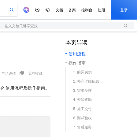
文档
备案
控制台
注册
登录
输入文档关键字查找
验
作计划
器
AI 活动
专业服务
服务伙伴合作计划
开发者社区
加入我们
服务平台百炼
阿里云 OPC 创新助力计划
本页导读
（1）
一站式生成采购清单，支持单品或批量购买
S
io：打造专属 AI 语音助手
S产品伙伴计划（繁花）
峰会
造的大模型服务与应用开发平台
轻量应用服务器
一句话生成原生可编辑精美 PPT 文稿
AI 生产力先锋
Al MaaS 服务伙伴赋能合作
域名
博文
Careers
至高可申请百万元
使用流程
性可伸缩的云计算服务
开启高性价比 AI 编程新体验
Qwen-Audio-3.0-Realtime 端到端实时语音角色扮演
输入一句话想法, 轻松生成专业的 PPT
先锋实践拓展 AI 生产力的边界
快速构建应用程序和网站，即刻迈出上云第一步
Token 补贴，五大权
计划
海大会
伙伴信用分合作计划
商标
问答
社会招聘
操作指南
益加速 OPC 成功
S
eek-V4-Pro
数字证书管理服务（原SSL证书）
一键部署幻兽帕鲁游戏服务器
飞天发布时刻
HOT
划
备案
电子书
校园招聘
1. 购买实例
pSeek-V4-Pro
视频创作，一键激活电商全链路生产力
全托管，含MySQL、PostgreSQL、SQL Server、MariaDB多引擎
实现全站HTTPS，呈现可信的WEB访问
一键购买专属联机服务器，轻松开启游戏
所见，即是所愿
我的收藏
产品详情
更多支持
划
公司注册
镜像站
2. 补充详细信息
视频生成
语音识别与合成
专属 QwenPaw
短信服务
漫剧工坊：一站式动画创作平台
AI 实训营
HOT
务
的使用流程及操作指南。
合作伙伴培训与认证
3. 需求受理
划
上云迁移
的智能体编程平台
站生成，高效打造优质广告素材
从聊天伙伴进化为能主动干活的本地数字员工
快速生产连贯的高质量长漫剧
从基础到进阶，Agent 创客手把手教你
国内短信简单易用，安全可靠，秒级触达，全球覆盖200+国家和地区。
e-1.1-T2V
Qwen3-TTS-Flash
lScope
我要反馈
查询合作伙伴
4. 资源查勘
畅细腻的高质量视频
离线语音合成大模型，多语言方言自适应，低延迟高稳定
n Alibaba Cloud ISV 合作
代维服务
olarDB
建企业门户网站
大数据开发治理平台 DataWorks
10 分钟搭建微信、支付宝小程序
5. 施工交付
创新加速
ope
登录合作伙伴管理后台
我要建议
站，无忧落地极速上线
以可视化方式快速构建移动和 PC 门户网站
100%兼容MySQL、PostgreSQL，兼容Oracle，支持集中和分布式
高效部署网站，快速应用到小程序
Data Agent 驱动的一站式 Data+AI 开发治理平台
e-1.1-I2V
Cosyvoice-V3-Flash
6. 测试验收
安全
畅自然，细节丰富
高表现力语音合成大模型，语音克隆听感自然
我要投诉
上云场景组合购
伴
7. 售后服务
边界网络安全防护产品
漫剧创作，剧本、分镜、视频高效生成
覆盖90%+业务场景，专享组合折扣价
2V
VPN
Fun-ASR