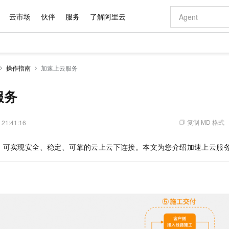
云市场
伙伴
服务
了解阿里云
AI 特惠
数据与 API
成为产品伙伴
企业增值服务
最佳实践
价格计算器
AI 场景体
基础软件
产品伙伴合
阿里云认证
市场活动
配置报价
大模型
操作指南
加速上云服务
自助选配和估算价格
新方式
域名与网站
睿译宝，AI翻译排版一步到位
智启 AI 普惠权益
产品生态集成认证中心
企业支持计划
云上春晚
千问官方 MaaS 平台，为开发者和 Agent 而生，新用户赠送 1 亿 + tokens 额度
云服务器 EC
Qwen Aud
AI Coding
阿里云Maa
2026 阿里云
为企业打
数据集
Windows
大模型认证
模型
NEW
NEW
交付可用成果
值低价云产品抢先购
提供智能易用的域名与建站服务
上传文档即自动完成翻译和格式还原
至高享 1亿+免费 tokens，加速 Al 应用落地
安全可靠、弹
智能编程，一键
服务
产品生态伙伴
专家技术服务
云上奥运之旅
弹性计算合作
阿里云中企出
手机三要素
宝塔 Linux
全部认证
价格优势
有专属领域专家
对象存储 OSS
GLM-5.2：长任务时代开源旗舰模型
阿里云 OPC 创新助力计划
云数据库 RD
即刻拥有 DeepS
AI 电商营销
产品生态伙伴工作台
企业增值服务台
云栖战略参考
云存储合作计
云栖大会
身份实名认证
CentOS
训练营
推动算力普惠，释放技术红利
的大模型服务
最高返9万
多领域专家智能体,一键组建 AI 虚拟交付团队
至高百万元 Token 补贴，加速一人公司成长
稳定、安全、高性价比、高性能的云存储服务
真正可用的 1M 上下文,一次完成代码全链路开发
轻松解锁专属 Dee
从图文生成到
复制 MD 格式
 21:41:16
云上的中国
数据库合作计
活动全景
短信
Docker
图片和
站式影视创作平台
人工智能平台 PAI
Hermes Agent，打造自进化智能体
Token Plan 模型订阅计划
Qoder
5 分钟轻松部署
AI 广告创作
企业成长
大模型
NEW
信息公告
，可实现安全、稳定、可靠的云上云下连接。本文为您介绍
加速上云服
看见新力量
云网络合作计
OCR 文字识别
JAVA
级电脑
证享300元代金券
可视化编排打通从文字构思到成片全链路闭环
一站式AI开发、训练和推理服务
自主进化，持久记忆，越用越聪明
Qwen3.8-Max 首发尝鲜，限时加量 10 倍，夜间低至2折
面向真实软件
图文、视频一
Kimi-K3
HappyHors
NEW
魔搭 Mode
loud
服务实践
官网公告
Kimi 最新旗舰模型，长程编程与推理利器
让文字生成流
金融模力时刻
Salesforce O
版
发票查验
全能环境
Qoder CN
Claude Code + GStack 打造工程团队
千问办公，限时限量积分加倍
云原生数据库 P
低代码高效构
AI 建站
NEW
作计划
计划
创新中心
魔搭 ModelSc
健康状态
让AI从“聊天伙伴”进化为能干活的“数字员工”
覆盖公网/内网、递归/权威、移动APP等全场景解析服务
安装技能 GStack，拥有专属 AI 工程团队
你的AI工作搭子，覆盖日常办公高频场景
基于千问大模型等，支持代码智能生成、研发智能问答
0 代码专业建
客户案例
天气预报查询
操作系统
Deepseek-v4-pro
HappyHors
态合作计划
态智能体模型
旗舰 MoE 大模型，百万上下文与顶尖推理能力
图生视频，流
Compute
同享
容器服务 Kubernetes 版 ACK
万小智 AI 建站低至 15元/月
云防火墙
AI 短剧/漫剧
快递物流查询
WordPress
成为服务伙
高校合作
式云数据仓库
点，立即开启云上创新
提供一站式管理容器应用的 K8s 服务
送.CN域名，送备案服务码
云原生的云上
AI助力短剧
GLM-5.2
Wan2.7-T
Ubuntu