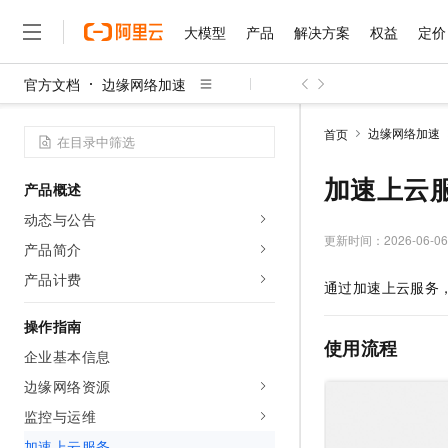
大模型
产品
解决方案
权益
定价
官方文档
边缘网络加速
大模型
产品
解决方案
权益
定价
云市场
伙伴
服务
了解阿里云
精选产品
精选解决方案
普惠上云
产品定价
精选商城
成为销售伙伴
售前咨询
为什么选择阿里云
千问AI平台
边缘网络加速
首页
了解云产品的定价详情
大模型服务平台百炼
千问办公，解锁你的工作
普惠上云 官方力荐
分销伙伴
在线服务
网站建设
什么是云计算
大
大模型服务与应用平台
企业级Agent产品，直接
云服务器38元/年起，超
加速上云
产品概述
咨询伙伴
多端小程序
技术领先
云上成本管理
售后服务
千问大模型
Agency Agents：拥
官方推荐返现计划
大模型
动态与公告
大模型
精选产品
精选解决方案
Salesforce 国际版订阅
稳定可靠
管理和优化成本
多元化、高性能、安全可靠
推荐新用户得奖励，单订单
更新时间：
2026-06-06
销售伙伴合作计划
产品简介
自助服务
友盟天域
安全合规
人工智能与机器学习
AI
文本生成
无影云电脑
HappyHorse 打造一
云工开物
产品计费
通过
加速上云服务
无影生态合作计划
在线服务
观测云
分析师报告
随时随地安全接入的云上超
高校专属算力普惠，学生认
计算
互联网应用开发
Qwen3.8-Max
HOT
Salesforce On Alibaba C
工单服务
操作指南
智能体时代全能旗舰模型
Tuya 物联网平台阿里云
研究报告与白皮书
云解析DNS
快速拥有专属 OpenClaw
Consulting Partner 合
使用流程
大数据
容器
企业基本信息
免费试用
短信专区
蓝凌 OA
Qwen3.7-Plus
AI 大模型销售与服务生
边缘网络资源
现代化应用
存储
天池大赛
能看、能想、能动手的多模
云原生大数据计算服务 Max
解决方案免费试用 新老
电子合同
监控与运维
面向分析的企业级SaaS模
最高领取价值200元试用
安全
网络与CDN
AI 算法大赛
Qwen3-VL-Plus
畅捷通
加速上云服务