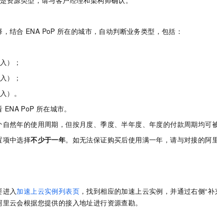
清楚资源类型，请与客户经理和架构师确认。
一个 AI 助手
即刻拥有 DeepSeek-R1 满血版
超强辅助，Bol
在企业官网、通讯软件中为客户提供 AI 客服
多种方案随心选，轻松解锁专属 DeepSeek
择，结合
ENA PoP
所在的城市，自动判断业务类型，包括：
接入）；
接入）；
接入）。
看
ENA PoP
所在城市。
个自然年的使用周期，但按月度、季度、半年度、年度的付款周期均可
置项中选择
不少于一年
。如无法保证购买后使用满一年，请与对接的阿
要进入
加速上云实例列表页
，找到相应的加速上云实例，并通过右侧“补
阿里云会根据您提供的接入地址进行资源查勘。