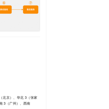
文戏情感细腻自然，动作戏激烈拳拳到肉，实现更强表演能力
支持中英文自由切换，具备更强的噪声鲁棒性
云聚AI 严选权益
SSL 证书
，一键激活高效办公新体验
精选AI产品，从模型到应用全链提效
堡垒机
AI 用量加速计划
应用
防火墙
、识别商机，让客服更高效、服务更出色。
新老同享，达量后返
千问办公
主机安全
NEW
的智能体编程平台
一站式AI生产力平台
AI 应用及服务市场
伶鹊
企业级人与Agent协作平台，接入和调度多个数字员工
智能客服平台，对话机器人、对话分析、智能外呼
AI 应用
大模型服务平台百炼 - 全妙
大模型
应用创作平台
多模态内容创作工具，已接入 DeepSeek
自然语言处理
数据标注
机器学习
息提取
与 AI 智能体进行实时音视频通话
2（北京）、华北
3（张家
从文本、图片、视频中提取结构化的属性信息
构建支持视频理解的 AI 音视频实时通话应用
南
3（广州）、西南