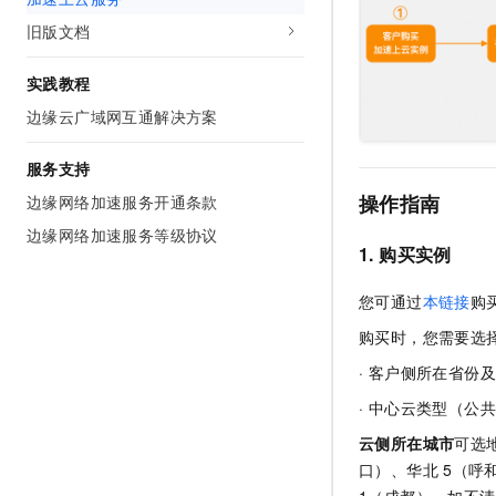
AI 产品 免费试用
网络
安全
云开发大赛
旧版文档
Tableau 订阅
1亿+ 大模型 tokens 和 
可观测
入门学习赛
中间件
AI空中课堂在线直播课
实践教程
140+云产品 免费试用
大模型服务
上云与迁云
产品新客免费试用，最长1
数据库
边缘云广域网互通解决方案
生态解决方案
千问AI平台-Token Plan
企业出海
大模型ACA认证体验
大数据计算
服务支持
助力企业全员 AI 认知与能
行业生态解决方案
政企业务
操作指南
边缘网络加速服务开通条款
媒体服务
千问AI平台-模型体验
开发者生态解决方案
边缘网络加速服务等级协议
在线体验全尺寸、多种模态
企业服务与云通信
1. 购买实例
AI 开发和 AI 应用解决
Happy 系列大模型
域名与网站
您可通过
本链接
购
购买时，您需要选
终端用户计算
· 客户侧所在省份
Serverless
大模型解决方案
· 中心云类型（
开发工具
快速部署 Dify，高效搭建 
云侧所在城市
可选
口）、华北
5（呼
迁移与运维管理