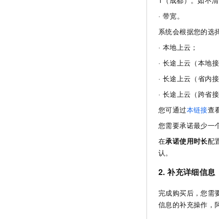
1（成都）。如不
10 分钟在聊天系统中增加
专有云
· 带宽。
系统会根据您的选
· 本地上云；
· 长途上云（本地
· 长途上云（省内
· 长途上云（跨省
您可通过
本链接
查
您需要承诺最少一
在
承诺使用时长
配
认。
2. 补充详细信息
完成购买后，您需
信息的补充操作，