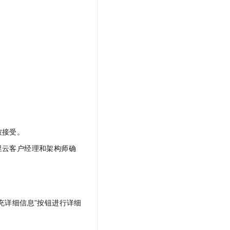
t.diy 一步搞定创意建站
构建大模型应用的安全防护体系
通过自然语言交互简化开发流程,全栈开发支持
通过阿里云安全产品对 AI 应用进行安全防护
被接受。
里云客户经理和架构师确
充详细信息”按钮进行详细