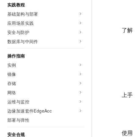
实践教程
AI 产品 免费试用
网络
安全
云开发大赛
Tableau 订阅
1亿+ 大模型 tokens 和 
基础架构与部署
可观测
入门学习赛
中间件
AI空中课堂在线直播课
应用场景实践
140+云产品 免费试用
大模型服务
了解
上云与迁云
产品新客免费试用，最长1
数据库
安全与防护
生态解决方案
千问AI平台-Token Plan
数据库与中间件
企业出海
大模型ACA认证体验
大数据计算
助力企业全员 AI 认知与能
行业生态解决方案
政企业务
操作指南
媒体服务
千问AI平台-模型体验
开发者生态解决方案
实例
在线体验全尺寸、多种模态
企业服务与云通信
AI 开发和 AI 应用解决
镜像
Happy 系列大模型
域名与网站
存储
网络
上手
终端用户计算
运维与监控
Serverless
大模型解决方案
边缘加速套件EdgeAcc
开发工具
部署与弹性
快速部署 Dify，高效搭建 
迁移与运维管理
使用
安全合规