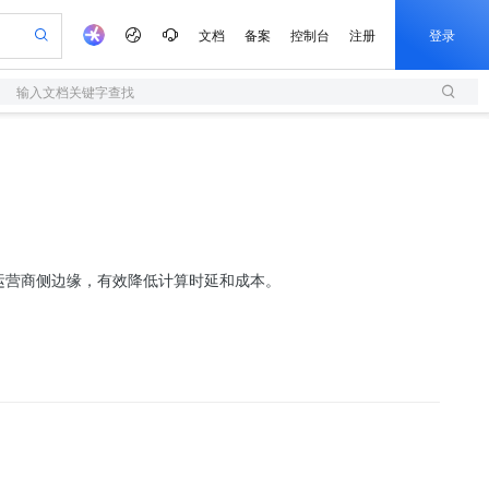
文档
备案
控制台
注册
登录
输入文档关键字查找
验
作计划
器
AI 活动
专业服务
服务伙伴合作计划
开发者社区
加入我们
服务平台百炼
阿里云 OPC 创新助力计划
一站式生成采购清单，支持单品或批量购买
S
io：打造专属 AI 语音助手
S产品伙伴计划（繁花）
峰会
造的大模型服务与应用开发平台
轻量应用服务器
一句话生成原生可编辑精美 PPT 文稿
AI 生产力先锋
Al MaaS 服务伙伴赋能合作
域名
博文
Careers
至高可申请百万元
性可伸缩的云计算服务
开启高性价比 AI 编程新体验
Qwen-Audio-3.0-Realtime 端到端实时语音角色扮演
输入一句话想法, 轻松生成专业的 PPT
先锋实践拓展 AI 生产力的边界
快速构建应用程序和网站，即刻迈出上云第一步
Token 补贴，五大权
计划
海大会
伙伴信用分合作计划
商标
问答
社会招聘
益加速 OPC 成功
S
eek-V4-Pro
数字证书管理服务（原SSL证书）
一键部署幻兽帕鲁游戏服务器
飞天发布时刻
HOT
划
备案
电子书
校园招聘
pSeek-V4-Pro
视频创作，一键激活电商全链路生产力
全托管，含MySQL、PostgreSQL、SQL Server、MariaDB多引擎
实现全站HTTPS，呈现可信的WEB访问
一键购买专属联机服务器，轻松开启游戏
所见，即是所愿
更多支持
运营商侧边缘，有效降低计算时延和成本。
划
公司注册
镜像站
视频生成
语音识别与合成
专属 QwenPaw
短信服务
漫剧工坊：一站式动画创作平台
AI 实训营
HOT
合作伙伴培训与认证
划
上云迁移
的智能体编程平台
站生成，高效打造优质广告素材
从聊天伙伴进化为能主动干活的本地数字员工
快速生产连贯的高质量长漫剧
从基础到进阶，Agent 创客手把手教你
国内短信简单易用，安全可靠，秒级触达，全球覆盖200+国家和地区。
e-1.1-T2V
Qwen3-TTS-Flash
lScope
我要反馈
查询合作伙伴
畅细腻的高质量视频
离线语音合成大模型，多语言方言自适应，低延迟高稳定
n Alibaba Cloud ISV 合作
代维服务
olarDB
建企业门户网站
大数据开发治理平台 DataWorks
10 分钟搭建微信、支付宝小程序
创新加速
ope
登录合作伙伴管理后台
我要建议
站，无忧落地极速上线
以可视化方式快速构建移动和 PC 门户网站
100%兼容MySQL、PostgreSQL，兼容Oracle，支持集中和分布式
高效部署网站，快速应用到小程序
Data Agent 驱动的一站式 Data+AI 开发治理平台
e-1.1-I2V
Cosyvoice-V3-Flash
安全
畅自然，细节丰富
高表现力语音合成大模型，语音克隆听感自然
我要投诉
上云场景组合购
伴
边界网络安全防护产品
漫剧创作，剧本、分镜、视频高效生成
覆盖90%+业务场景，专享组合折扣价
2V
VPN
Fun-ASR