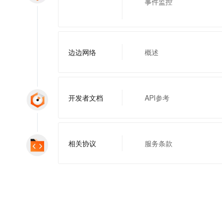
事件监控
一个 AI 助手
即刻拥有 DeepSeek-R1 满血版
超强辅助，Bol
在企业官网、通讯软件中为客户提供 AI 客服
多种方案随心选，轻松解锁专属 DeepSeek
边边网络
概述
开发者文档
API参考
相关协议
服务条款