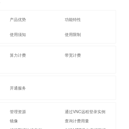
。
文戏情感细腻自然，动作戏激烈拳拳到肉，实现更强表演能力
支持中英文自由切换，具备更强的噪声鲁棒性
云聚AI 严选权益
SSL 证书
，一键激活高效办公新体验
精选AI产品，从模型到应用全链提效
堡垒机
产品优势
功能特性
AI 用量加速计划
应用
防火墙
、识别商机，让客服更高效、服务更出色。
新老同享，达量后返
使用须知
使用限制
千问办公
主机安全
NEW
的智能体编程平台
一站式AI生产力平台
AI 应用及服务市场
伶鹊
算力计费
带宽计费
企业级人与Agent协作平台，接入和调度多个数字员工
智能客服平台，对话机器人、对话分析、智能外呼
AI 应用
大模型服务平台百炼 - 全妙
大模型
应用创作平台
多模态内容创作工具，已接入 DeepSeek
自然语言处理
开通服务
数据标注
机器学习
管理资源
通过VNC远程登录实例
息提取
与 AI 智能体进行实时音视频通话
镜像
查询计费用量
从文本、图片、视频中提取结构化的属性信息
构建支持视频理解的 AI 音视频实时通话应用