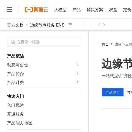
大模型
产品
解决方案
权益
定价
官方文档
边缘节点服务 ENS
大模型
产品
解决方案
权益
定价
云市场
伙伴
服务
了解阿里云
精选产品
精选解决方案
普惠上云
产品定价
精选商城
成为销售伙伴
售前咨询
为什么选择阿里云
千问AI平台
了解云产品的定价详情
边缘节点服
首页
大模型服务平台百炼
千问办公，解锁你的工作
普惠上云 官方力荐
分销伙伴
在线服务
网站建设
什么是云计算
大
大模型服务与应用平台
企业级Agent产品，直接
云服务器38元/年起，超
产品概述
咨询伙伴
多端小程序
技术领先
边缘节
云上成本管理
售后服务
千问大模型
Agency Agents：拥
官方推荐返现计划
大模型
动态与公告
大模型
精选产品
精选解决方案
Salesforce 国际版订阅
稳定可靠
管理和优化成本
多元化、高性能、安全可靠
推荐新用户得奖励，单订单
销售伙伴合作计划
产品简介
自助服务
一站式提供“弹
友盟天域
安全合规
人工智能与机器学习
AI
文本生成
无影云电脑
HappyHorse 打造一
云工开物
产品计费
无影生态合作计划
在线服务
观测云
分析师报告
随时随地安全接入的云上超
高校专属算力普惠，学生认
计算
互联网应用开发
Qwen3.8-Max
HOT
产品能力
常
Salesforce On Alibaba C
工单服务
快速入门
智能体时代全能旗舰模型
Tuya 物联网平台阿里云
研究报告与白皮书
云解析DNS
快速拥有专属 OpenClaw
Consulting Partner 合
大数据
容器
入门概述
免费试用
短信专区
蓝凌 OA
Qwen3.7-Plus
AI 大模型销售与服务生
开通服务
现代化应用
存储
天池大赛
能看、能想、能动手的多模
云原生大数据计算服务 Max
解决方案免费试用 新老
电子合同
产品能力地图
面向分析的企业级SaaS模
最高领取价值200元试用
安全
网络与CDN
AI 算法大赛
Qwen3-VL-Plus
畅捷通