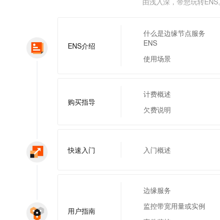
由浅入深，带您玩转ENS
服务生态伙伴
视觉 Coding、空间感知、多模态思考等全面升级
1M上下文，专为长程任务能力而生
云工开物
企业应用
Night Plan 支持 Qwen 3.8-Max
AI 办公
NEW
Red Hat
30+ 款产品免费体验
夜间 5 折，Qwen/Meoo/TokenPlan 客户专享
AI智能应用
科研合作
ERP
堂（旗舰版）
SUSE
什么是边缘节点服务
智能客服
AI 应用构建
大模型原生
ENS
ENS介绍
CRM
2个月
自动承接线索
使用场景
建站小程序
Qoder
大模型服务平台百炼-应用模版
OA 办公系统
HOT
NEW
面向真实软件
个人版上线、团队版降价；千问3.8-Max首发发尝鲜
丰富多元化的应用模版和解决方案
力提升
财税管理
模板建站
万有无界
计费概述
大模型服务平台百炼-智能体
400电话
定制建站
购买指导
的模型效果
灵活可视化地构建企业级 Agent
欠费说明
方案
广告营销
模板小程序
秒悟
人工智能平台 PAI
定制小程序
云端极速 AI 
新一代 AI 视频生成模型，深度适配广告营销等场景
AI Native 的算法工程平台，一站式完成建模、训练、推理服务部署
快速入门
入门概述
APP 开发
建站系统
边缘服务
AI 应用
10分钟微调：让0.6B模型媲美235B模型
多模态数据信
监控带宽用量或实例
依托云原生高可用架构,实现Dify私有化部署
用1%尺寸在特定领域达到大模型90%以上效果
用户指南