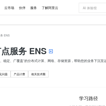
云市场
伙伴
服务
了解阿里云
AI 特惠
数据与 API
成为产品伙伴
企业增值服务
最佳实践
价格计算器
AI 场景体
基础软件
产品伙伴合
阿里云认证
市场活动
配置报价
大模型
自助选配和估算价格
务 ENS
新方式
域名与网站
睿译宝，AI翻译排版一步到位
智启 AI 普惠权益
产品生态集成认证中心
企业支持计划
云上春晚
千问官方 MaaS 平台，为开发者和 Agent 而生，新用户赠送 1 亿 + tokens 额度
云服务器 EC
Qwen Aud
AI Coding
阿里云Maa
2026 阿里云
为企业打
数据集
Windows
大模型认证
模型
NEW
NEW
交付可用成果
值低价云产品抢先购
提供智能易用的域名与建站服务
上传文档即自动完成翻译和格式还原
至高享 1亿+免费 tokens，加速 Al 应用落地
安全可靠、弹
智能编程，一键
产品生态伙伴
专家技术服务
云上奥运之旅
弹性计算合作
阿里云中企出
手机三要素
宝塔 Linux
全部认证
点服务 ENS
价格优势
有专属领域专家
对象存储 OSS
GLM-5.2：长任务时代开源旗舰模型
阿里云 OPC 创新助力计划
云数据库 RD
即刻拥有 DeepS
AI 电商营销
产品生态伙伴工作台
企业增值服务台
云栖战略参考
云存储合作计
云栖大会
身份实名认证
CentOS
训练营
推动算力普惠，释放技术红利
的大模型服务
最高返9万
多领域专家智能体,一键组建 AI 虚拟交付团队
至高百万元 Token 补贴，加速一人公司成长
稳定、安全、高性价比、高性能的云存储服务
真正可用的 1M 上下文,一次完成代码全链路开发
轻松解锁专属 Dee
从图文生成到
性、稳定、广覆盖”的分布式计算、网络、存储资源，帮助您的业务下沉至
云上的中国
数据库合作计
活动全景
短信
Docker
图片和
站式影视创作平台
人工智能平台 PAI
Hermes Agent，打造自进化智能体
Token Plan 模型订阅计划
Qoder
5 分钟轻松部署
AI 广告创作
企业成长
大模型
NEW
信息公告
看见新力量
云网络合作计
OCR 文字识别
JAVA
级电脑
证享300元代金券
可视化编排打通从文字构思到成片全链路闭环
一站式AI开发、训练和推理服务
自主进化，持久记忆，越用越聪明
Qwen3.8-Max 首发尝鲜，限时加量 10 倍，夜间低至2折
面向真实软件
图文、视频一
Kimi-K3
HappyHors
NEW
见问题
产品计费
相关技术圈
魔搭 Mode
loud
服务实践
官网公告
Kimi 最新旗舰模型，长程编程与推理利器
让文字生成流
金融模力时刻
Salesforce O
版
发票查验
全能环境
Qoder CN
Claude Code + GStack 打造工程团队
千问办公，限时限量积分加倍
云原生数据库 P
低代码高效构
AI 建站
NEW
作计划
计划
创新中心
魔搭 ModelSc
健康状态
让AI从“聊天伙伴”进化为能干活的“数字员工”
覆盖公网/内网、递归/权威、移动APP等全场景解析服务
安装技能 GStack，拥有专属 AI 工程团队
你的AI工作搭子，覆盖日常办公高频场景
基于千问大模型等，支持代码智能生成、研发智能问答
0 代码专业建
客户案例
天气预报查询
操作系统
Deepseek-v4-pro
HappyHors
态合作计划
态智能体模型
旗舰 MoE 大模型，百万上下文与顶尖推理能力
图生视频，流
Compute
同享
容器服务 Kubernetes 版 ACK
万小智 AI 建站低至 15元/月
云防火墙
AI 短剧/漫剧
快递物流查询
WordPress
成为服务伙
学习路径
高校合作
式云数据仓库
点，立即开启云上创新
提供一站式管理容器应用的 K8s 服务
送.CN域名，送备案服务码
云原生的云上
AI助力短剧
GLM-5.2
Wan2.7-T
Ubuntu