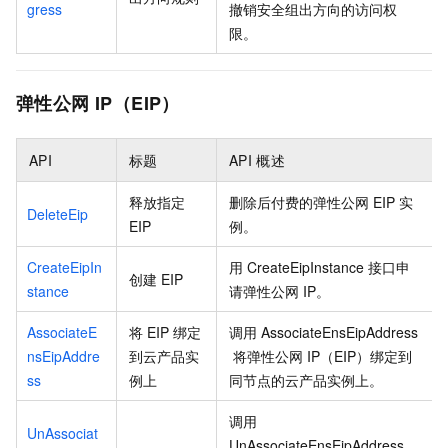
gress
撤销安全组出方向的访问权
限。
弹性公网
IP（EIP）
API
标题
API
概述
释放指定
删除后付费的弹性公网
EIP
实
DeleteEip
EIP
例。
CreateEipIn
用
CreateEipInstance
接口申
创建
EIP
stance
请弹性公网
IP。
AssociateE
将
EIP
绑定
调用
AssociateEnsEipAddress
nsEipAddre
到云产品实
将弹性公网
IP（EIP）绑定到
ss
例上
同节点的云产品实例上。
调用
UnAssociat
UnAssociateEnsEipAddress