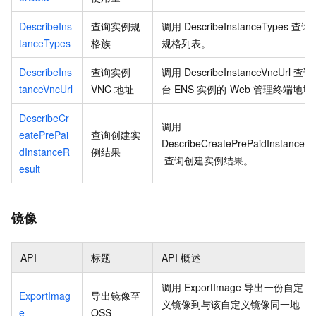
DescribeIns
查询实例规
调用
DescribeInstanceTypes
查询
tanceTypes
格族
规格列表。
DescribeIns
查询实例
调用
DescribeInstanceVncUrl
查询
tanceVncUrl
VNC
地址
台
ENS
实例的
Web
管理终端地址
DescribeCr
调用
eatePrePai
查询创建实
DescribeCreatePrePaidInstanceRe
dInstanceR
例结果
查询创建实例结果。
esult
镜像
API
标题
API
概述
调用
ExportImage
导出一份自定
ExportImag
导出镜像至
义镜像到与该自定义镜像同一地
e
OSS