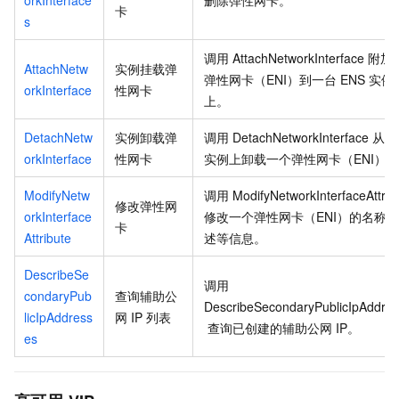
卡
s
调用
AttachNetworkInterface
附加
AttachNetw
实例挂载弹
弹性网卡（ENI）到一台
ENS
实例
orkInterface
性网卡
上。
DetachNetw
实例卸载弹
调用
DetachNetworkInterface
从一
orkInterface
性网卡
实例上卸载一个弹性网卡（ENI）。
ModifyNetw
调用
ModifyNetworkInterfaceAttrib
修改弹性网
orkInterface
修改一个弹性网卡（ENI）的名称
卡
Attribute
述等信息。
DescribeSe
调用
condaryPub
查询辅助公
DescribeSecondaryPublicIpAddre
licIpAddress
网
IP
列表
查询已创建的辅助公网
IP。
es