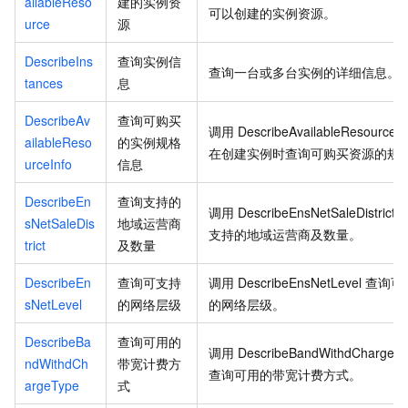
ailableReso
建的实例资
可以创建的实例资源。
urce
源
DescribeIns
查询实例信
查询一台或多台实例的详细信息。
tances
息
DescribeAv
查询可购买
调用
DescribeAvailableResourceIn
ailableReso
的实例规格
在创建实例时查询可购买资源的规
urceInfo
信息
DescribeEn
查询支持的
调用
DescribeEnsNetSaleDistrict
sNetSaleDis
地域运营商
支持的地域运营商及数量。
trict
及数量
DescribeEn
查询可支持
调用
DescribeEnsNetLevel
查询可
sNetLevel
的网络层级
的网络层级。
DescribeBa
查询可用的
调用
DescribeBandWithdChargeT
ndWithdCh
带宽计费方
查询可用的带宽计费方式。
argeType
式