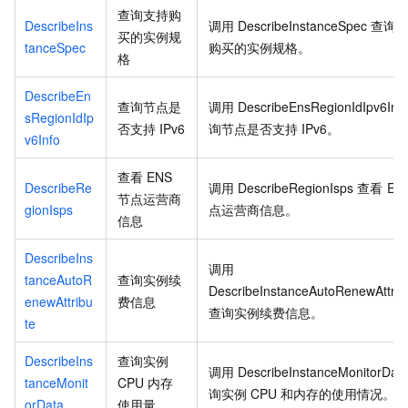
查询支持购
DescribeIns
调用
DescribeInstanceSpec
查询
买的实例规
tanceSpec
购买的实例规格。
格
DescribeEn
查询节点是
调用
DescribeEnsRegionIdIpv6Inf
sRegionIdIp
否支持
IPv6
询节点是否支持
IPv6。
v6Info
查看
ENS
DescribeRe
调用
DescribeRegionIsps
查看
EN
节点运营商
gionIsps
点运营商信息。
信息
DescribeIns
调用
tanceAutoR
查询实例续
DescribeInstanceAutoRenewAttrib
enewAttribu
费信息
查询实例续费信息。
te
DescribeIns
查询实例
调用
DescribeInstanceMonitorDat
tanceMonit
CPU
内存
询实例
CPU
和内存的使用情况。
orData
使用量