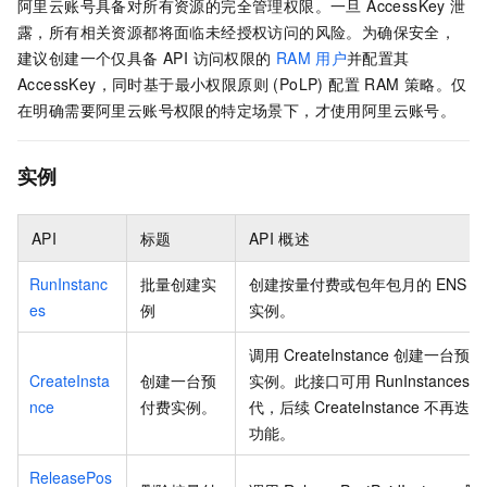
阿里云账号具备对所有资源的完全管理权限。一旦 AccessKey 泄
露，所有相关资源都将面临未经授权访问的风险。为确保安全，
建议创建一个仅具备 API 访问权限的
RAM
用户
并配置其
AccessKey，同时基于最小权限原则 (PoLP) 配置 RAM 策略。仅
在明确需要阿里云账号权限的特定场景下，才使用阿里云账号。
实例
API
标题
API
概述
RunInstanc
批量创建实
创建按量付费或包年包月的
ENS
计
es
例
实例。
调用
CreateInstance
创建一台预付
CreateInsta
创建一台预
实例。此接口可用
RunInstances
nce
付费实例。
代，后续
CreateInstance
不再迭代
功能。
ReleasePos