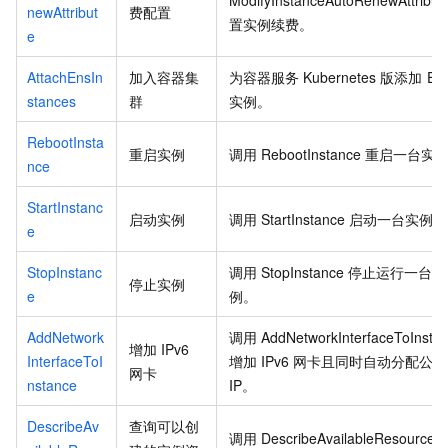
newAttribut
费配置
置实例续费。
e
AttachEnsIn
加入容器集
为容器服务
Kubernetes
版添加
EN
stances
群
实例。
RebootInsta
重启实例
调用
RebootInstance
重启一台实
nce
StartInstanc
启动实例
调用
StartInstance
启动一台实例。
e
StopInstanc
调用
StopInstance
停止运行一台实
停止实例
e
例。
AddNetwork
调用
AddNetworkInterfaceToInsta
增加
IPv6
InterfaceToI
增加
IPv6
网卡且同时自动分配公网
网卡
nstance
IP。
DescribeAv
查询可以创
调用
DescribeAvailableResource