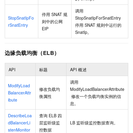
调用
停用
SNAT
规
StopSnatIpFo
StopSnatIpForSnatEntry
则中的公网
rSnatEntry
停用
SNAT
规则中运行的
EIP
SnatIp。
边缘负载均衡（ELB）
API
标题
API
概述
调用
ModifyLoad
修改负载均
ModifyLoadBalancerAttribute
BalancerAttr
衡属性
修改一个负载均衡实例的信
ibute
息。
DescribeLoa
查询
ELB
四
dBalancerLi
层监听级监
LB
监听级监控数据查询。
stenMonitor
控数据