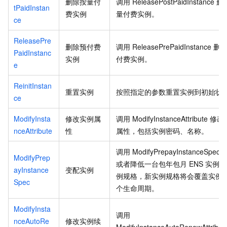
删除按量付
调用
ReleasePostPaidInstance
删
tPaidInstan
费实例
量付费实例。
ce
ReleasePre
删除预付费
调用
ReleasePrePaidInstance
删
PaidInstanc
实例
付费实例。
e
ReinitInstan
重置实例
按照指定的参数重置实例到初始状
ce
ModifyInsta
修改实例属
调用
ModifyInstanceAttribute
修改
nceAttribute
性
属性，包括实例密码、名称。
调用
ModifyPrepayInstanceSpec
ModifyPrep
或者降低一台包年包月
ENS
实例的
ayInstance
变配实例
例规格，新实例规格将会覆盖实例
Spec
个生命周期。
ModifyInsta
调用
nceAutoRe
修改实例续
ModifyInstanceAutoRenewAttribut