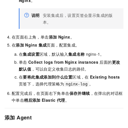
Nginx
。
说明
安装集成后，设置页签会显示集成的版
本。
在页面右上角，单击
添加
Nginx
。
在
添加
Nginx
集成
页面，配置集成。
在
集成设置
区域，默认输入
集成名称
nginx-1。
单击
Collect logs from Nginx instances
后面的
更改
默认值
，可以自定义收集日志的路径。
在
要将此集成添加到什么位置
区域，在
Existing hosts
页签下，选择代理策略为
。
nginx-log
配置完成后，在页面右下角单击
保存并继续
，在弹出的对话框
中单击
稍后添加
Elastic
代理
。
添加
Agent