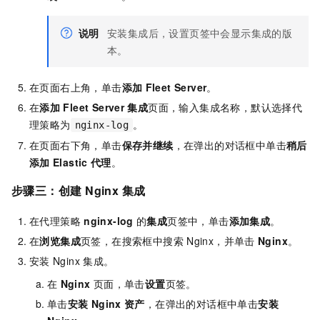
说明
安装集成后，设置页签中会显示集成的版
本。
在页面右上角，单击
添加
Fleet Server
。
在
添加
Fleet Server
集成
页面，输入集成名称，默认选择代
理策略为
。
nginx-log
在页面右下角，单击
保存并继续
，在弹出的对话框中单击
稍后
添加
Elastic
代理
。
步骤三：创建
Nginx
集成
在代理策略
nginx-log
的
集成
页签中，单击
添加集成
。
在
浏览集成
页签，在搜索框中搜索
Nginx，并单击
Nginx
。
安装
Nginx
集成。
在
Nginx
页面，单击
设置
页签。
单击
安装
Nginx
资产
，在弹出的对话框中单击
安装