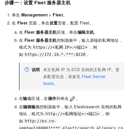
步骤一：设置
Fleet
服务器主机
单击
Management
>
Fleet
。
在
Fleet
页面，单击
设置
页签，配置
Fleet。
在
Fleet
服务器主机
区域，单击
编辑主机
。
在
Fleet
服务器主机
控制面板中，输入源端的私网地址，
格式为
，例
https://<私网
IP>:<端口>
如
。
https://172.16.*.***:8220
说明
本文私网
IP
为
ECS
实例的主私网
IP。更
多配置信息，请参见
Fleet Server
hosts
。
在
输出
区域，在
操作
列单击
。
在
编辑输出
控制面板中，输入
Elasticsearch
实例的私网
地址，格式为
，例
http://<私网地址>:<端口>
如
http://es-cn-
uqm3auln80001****.elasticsearch.aliyuncs.co