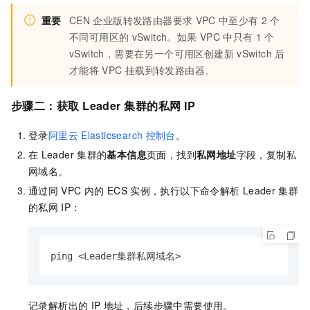
重要
CEN
企业版转发路由器要求
VPC
中至少有
2
个
不同可用区的
vSwitch。如果
VPC
中只有
1
个
vSwitch，需要在另一个可用区创建新
vSwitch
后
才能将
VPC
挂载到转发路由器。
步骤二：获取
Leader
集群的私网
IP
登录
阿里云
Elasticsearch
控制台
。
在
Leader
集群的
基本信息
页面，找到
私网地址
字段，复制私
网域名。
通过同
VPC
内的
ECS
实例，执行以下命令解析
Leader
集群
的私网
IP：
ping <Leader集群私网域名>
记录解析出的
IP
地址，后续步骤中需要使用。