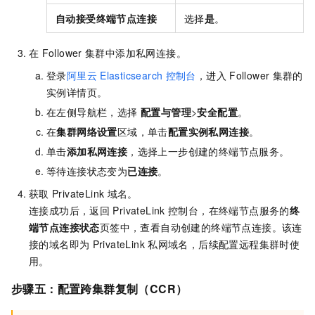
自动接受终端节点连接
选择
是
。
在
Follower
集群中添加私网连接。
登录
阿里云
Elasticsearch
控制台
，进入
Follower
集群的
实例详情页。
在左侧导航栏，选择
配置与管理
>
安全配置
。
在
集群网络设置
区域，单击
配置实例私网连接
。
单击
添加私网连接
，选择上一步创建的终端节点服务。
等待连接状态变为
已连接
。
获取
PrivateLink
域名。
连接成功后，返回
PrivateLink
控制台，在终端节点服务的
终
端节点连接状态
页签中，查看自动创建的终端节点连接。该连
接的域名即为
PrivateLink
私网域名，后续配置远程集群时使
用。
步骤五：配置跨集群复制（CCR）