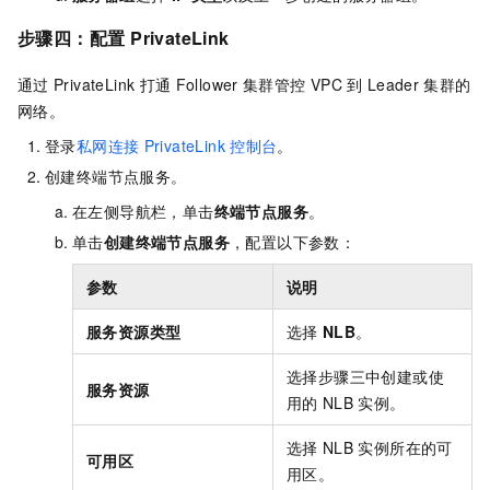
步骤四：配置
PrivateLink
通过
PrivateLink
打通
Follower
集群管控
VPC
到
Leader
集群的
网络。
登录
私网连接
PrivateLink
控制台
。
创建终端节点服务。
在左侧导航栏，单击
终端节点服务
。
单击
创建终端节点服务
，配置以下参数：
参数
说明
服务资源类型
选择
NLB
。
选择步骤三中创建或使
服务资源
用的
NLB
实例。
选择
NLB
实例所在的可
可用区
用区。