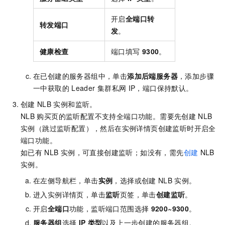
开启
全端口转
转发端口
发
。
健康检查
端口填写
9300
。
在已创建的服务器组中，单击
添加后端服务器
，添加步骤
一中获取的
Leader
集群私网
IP，端口保持默认。
创建
NLB
实例和监听。
NLB
购买页的监听配置不支持全端口功能。需要先创建
NLB
实例（跳过监听配置），然后在实例详情页创建监听时开启全
端口功能。
如已有
NLB
实例，可直接创建监听；如没有，需先
创建
NLB
实例。
在左侧导航栏，单击
实例
，选择或创建
NLB
实例。
进入实例详情页，单击
监听
页签，单击
创建监听
。
开启
全端口
功能，监听端口范围选择
9200~9300
。
服务器组
选择
IP
类型
以及上一步创建的服务器组。