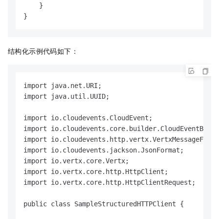
    }

}
结构化示例代码如下：
import java.net.URI;

import java.util.UUID;

import io.cloudevents.CloudEvent;

import io.cloudevents.core.builder.CloudEventBuild
import io.cloudevents.http.vertx.VertxMessageFacto
import io.cloudevents.jackson.JsonFormat;

import io.vertx.core.Vertx;

import io.vertx.core.http.HttpClient;

import io.vertx.core.http.HttpClientRequest;

public class SampleStructuredHTTPClient {
