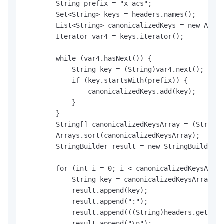
        String prefix = "x-acs";

        Set<String> keys = headers.names();

        List<String> canonicalizedKeys = new Array
        Iterator var4 = keys.iterator();

        while (var4.hasNext()) {

            String key = (String)var4.next();

            if (key.startsWith(prefix)) {

                canonicalizedKeys.add(key);

            }

        }

        String[] canonicalizedKeysArray = (String[
        Arrays.sort(canonicalizedKeysArray);

        StringBuilder result = new StringBuilder()
        for (int i = 0; i < canonicalizedKeysArray
            String key = canonicalizedKeysArray[i]
            result.append(key);

            result.append(":");

            result.append(((String)headers.get(key
            result.append("\n");
