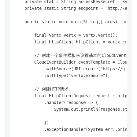
    private static String accessKeySecret = System
    private static String endpoint = "http://endpo
    public static void main(String[] args) throws 
        final Vertx vertx = Vertx.vertx();

        final HttpClient httpClient = vertx.create
        // 创建一个事件模板来设置基本的CloudEvent属性。
        CloudEventBuilder eventTemplate = CloudEve
            .withSource(URI.create("https://github
            .withType("vertx.example");

        // 创建HTTP请求。

        final HttpClientRequest request = httpClie
            .handler(response -> {

                System.out.println(response.status
            })

            .exceptionHandler(System.err::println)