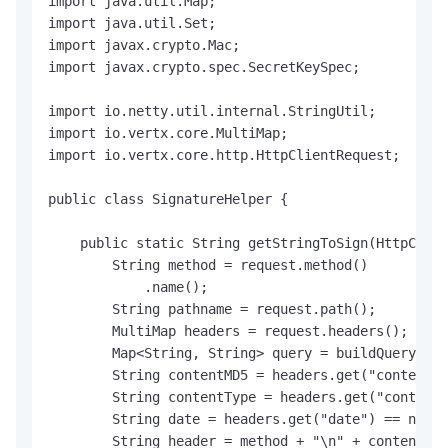
import java.util.Map;

import java.util.Set;

import javax.crypto.Mac;

import javax.crypto.spec.SecretKeySpec;

import io.netty.util.internal.StringUtil;

import io.vertx.core.MultiMap;

import io.vertx.core.http.HttpClientRequest;

public class SignatureHelper {

    public static String getStringToSign(HttpClien
        String method = request.method()

            .name();

        String pathname = request.path();

        MultiMap headers = request.headers();

        Map<String, String> query = buildQueryMap(
        String contentMD5 = headers.get("content-m
        String contentType = headers.get("content-
        String date = headers.get("date") == null 
        String header = method + "\n" + contentMD5