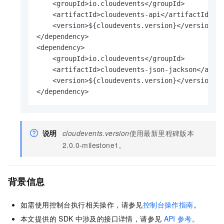
    <groupId>io.cloudevents</groupId>

    <artifactId>cloudevents-api</artifactId>

    <version>${cloudevents.version}</version>

</dependency>

<dependency>

    <groupId>io.cloudevents</groupId>

    <artifactId>cloudevents-json-jackson</artif
    <version>${cloudevents.version}</version>

</dependency>
说明
cloudevents.version
使用最新里程碑版本
2.0.0-milestone1。
背景信息
如需使用控制台执行相关操作，请参见
控制台操作指南
。
本文提供的
SDK
中涉及的接口详情，请参见
API
参考
。