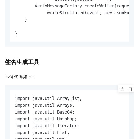
        VertxMessageFactory.createWriter(request)

            .writeStructured(event, new JsonFormat
    }

}
签名生成工具
示例代码如下：
import java.util.ArrayList;

import java.util.Arrays;

import java.util.Base64;

import java.util.HashMap;

import java.util.Iterator;

import java.util.List;
