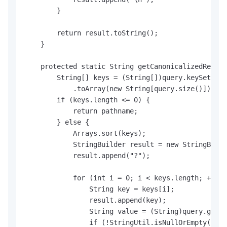
        }

        return result.toString();

    }

    protected static String getCanonicalizedResour
        String[] keys = (String[])query.keySet()

            .toArray(new String[query.size()]);

        if (keys.length <= 0) {

            return pathname;

        } else {

            Arrays.sort(keys);

            StringBuilder result = new StringBuild
            result.append("?");

            for (int i = 0; i < keys.length; ++i) 
                String key = keys[i];

                result.append(key);

                String value = (String)query.get(k
                if (!StringUtil.isNullOrEmpty(valu