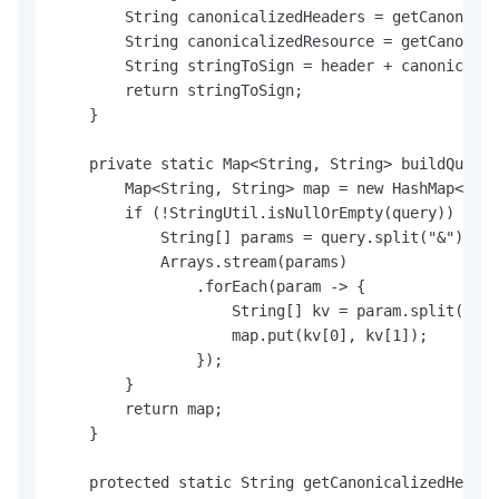
        String canonicalizedHeaders = getCanonical
        String canonicalizedResource = getCanonica
        String stringToSign = header + canonicaliz
        return stringToSign;

    }

    private static Map<String, String> buildQueryM
        Map<String, String> map = new HashMap<>();

        if (!StringUtil.isNullOrEmpty(query)) {

            String[] params = query.split("&");

            Arrays.stream(params)

                .forEach(param -> {

                    String[] kv = param.split("=")
                    map.put(kv[0], kv[1]);

                });

        }

        return map;

    }

    protected static String getCanonicalizedHeader