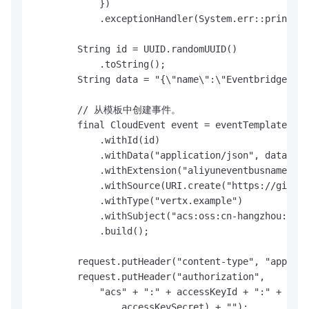
            })

            .exceptionHandler(System.err::println)
        String id = UUID.randomUUID()

            .toString();

        String data = "{\"name\":\"Eventbridge\",\
        // 从模板中创建事件。

        final CloudEvent event = eventTemplate.new
            .withId(id)

            .withData("application/json", data.get
            .withExtension("aliyuneventbusname", "
            .withSource(URI.create("https://github
            .withType("vertx.example")

            .withSubject("acs:oss:cn-hangzhou:1234
            .build();

        request.putHeader("content-type", "applica
        request.putHeader("authorization",

            "acs" + ":" + accessKeyId + ":" + Sign
                accessKeySecret) + "");
