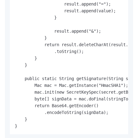
                    result.append("=");

                    result.append(value);

                }

                result.append("&");

            }

            return result.deleteCharAt(result.leng
                .toString();

        }

    }

    public static String getSignature(String strin
        Mac mac = Mac.getInstance("HmacSHA1");

        mac.init(new SecretKeySpec(secret.getBytes
        byte[] signData = mac.doFinal(stringToSign
        return Base64.getEncoder()

            .encodeToString(signData);

    }

}