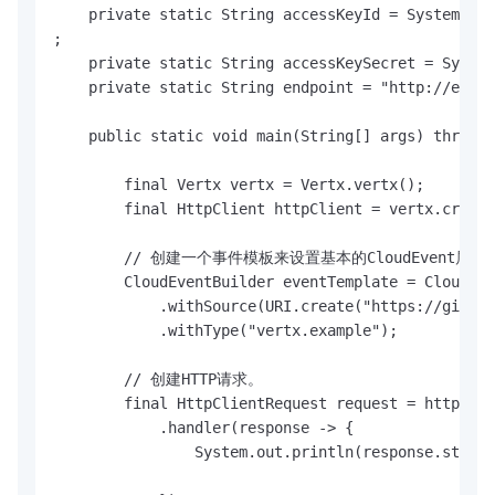
    private static String accessKeyId = System.get
;

    private static String accessKeySecret = System
    private static String endpoint = "http://endpo
    public static void main(String[] args) throws 
        final Vertx vertx = Vertx.vertx();

        final HttpClient httpClient = vertx.create
        // 创建一个事件模板来设置基本的CloudEvent属性。
        CloudEventBuilder eventTemplate = CloudEve
            .withSource(URI.create("https://github
            .withType("vertx.example");

        // 创建HTTP请求。

        final HttpClientRequest request = httpClie
            .handler(response -> {

                System.out.println(response.status