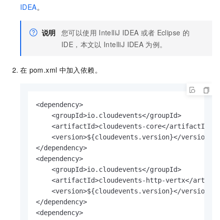
IDEA
。
说明
您可以使用
IntelliJ IDEA
或者
Eclipse
的
IDE，本文以
IntelliJ IDEA
为例。
在
pom.xml
中加入依赖。
<dependency>

    <groupId>io.cloudevents</groupId>

    <artifactId>cloudevents-core</artifactId>

    <version>${cloudevents.version}</version>

</dependency>

<dependency>

    <groupId>io.cloudevents</groupId>

    <artifactId>cloudevents-http-vertx</artifac
    <version>${cloudevents.version}</version>

</dependency>

<dependency>
