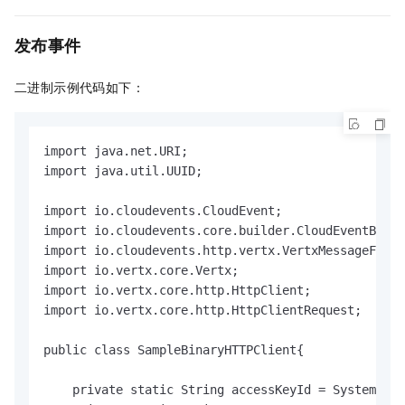
发布事件
二进制示例代码如下：
import java.net.URI;

import java.util.UUID;

import io.cloudevents.CloudEvent;

import io.cloudevents.core.builder.CloudEventBuild
import io.cloudevents.http.vertx.VertxMessageFacto
import io.vertx.core.Vertx;

import io.vertx.core.http.HttpClient;

import io.vertx.core.http.HttpClientRequest;

public class SampleBinaryHTTPClient{

    private static String accessKeyId = System.get