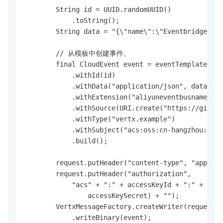
        String id = UUID.randomUUID()

            .toString();

        String data = "{\"name\":\"Eventbridge\",\
        // 从模板中创建事件。

        final CloudEvent event = eventTemplate.new
            .withId(id)

            .withData("application/json", data.get
            .withExtension("aliyuneventbusname", "
            .withSource(URI.create("https://github
            .withType("vertx.example")

            .withSubject("acs:oss:cn-hangzhou:1234
            .build();

        request.putHeader("content-type", "applica
        request.putHeader("authorization",

            "acs" + ":" + accessKeyId + ":" + Sign
                accessKeySecret) + "");

        VertxMessageFactory.createWriter(request)

            .writeBinary(event);
