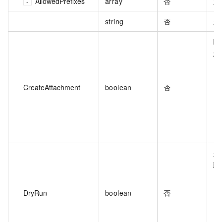
AllowedPrefixes
array
否
允
string
否
允
E
发
CreateAttachment
boolean
否
是
取
DryRun
boolean
否