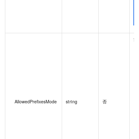
前
AllowedPrefixesMode
string
否