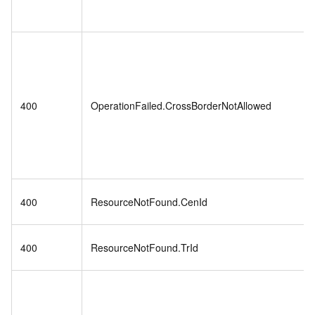
400
OperationFailed.CrossBorderNotAllowed
400
ResourceNotFound.CenId
400
ResourceNotFound.TrId