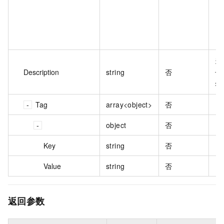
关
Description
string
否
长
符
Tag
array<object>
否
object
否
Key
string
否
Value
string
否
返回参数