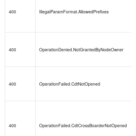
400
IllegalParamFormat.AllowedPrefixes
400
OperationDenied.NotGrantedByNodeOwner
400
OperationFailed.CdtNotOpened
400
OperationFailed.CdtCrossBoarderNotOpened