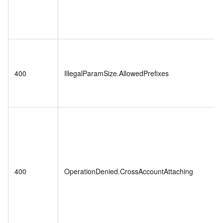
400
IllegalParamSize.AllowedPrefixes
400
OperationDenied.CrossAccountAttaching