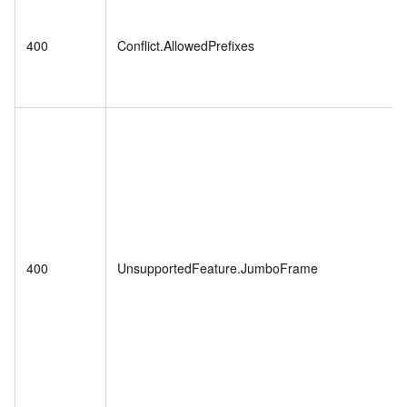
400
Conflict.AllowedPrefixes
400
UnsupportedFeature.JumboFrame