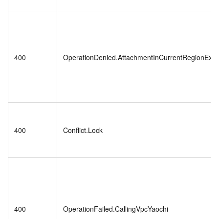
400
OperationDenied.AttachmentInCurrentRegionExis
400
Conflict.Lock
400
OperationFailed.CallingVpcYaochi