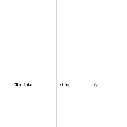
客
证
从
参
间
Cl
A
ClientToken
string
否