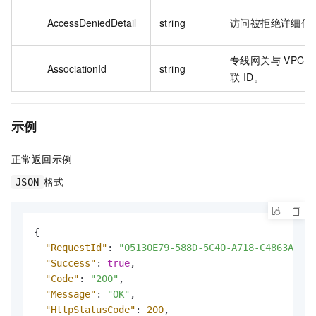
AccessDeniedDetail
string
访问被拒绝详细信
专线网关与 VPC 或
AssociationId
string
联 ID。
示例
正常返回示例
格式
JSON
{
"RequestId"
:
"05130E79-588D-5C40-A718-C4863A59**
"Success"
:
true
,
"Code"
:
"200"
,
"Message"
:
"OK"
,
"HttpStatusCode"
:
200
,