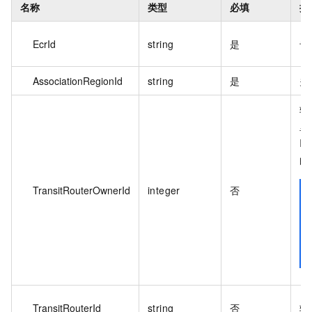
名称
类型
必填
描
EcrId
string
是
专
AssociationRegionId
string
是
关
转
里
I
的
TransitRouterOwnerId
integer
否
TransitRouterId
string
否
转