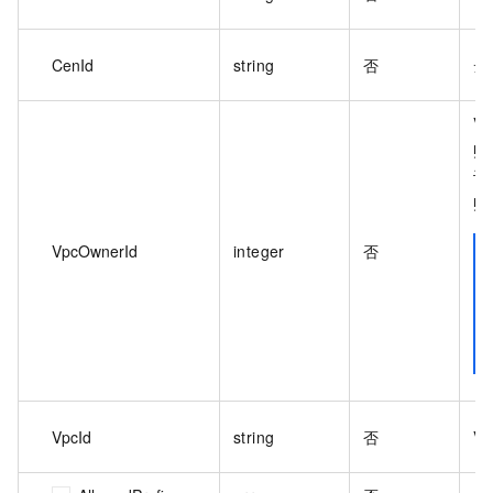
CenId
string
否
云
V
账
认
账
VpcOwnerId
integer
否
VpcId
string
否
V