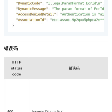
"DynamicCode"
:
"IllegalParamFormat.EcrId\n"
,
"DynamicMessage"
:
"The param format of EcrId ***
"AccessDeniedDetail"
:
"Authentication is failed 
"AssociationId"
:
"ecr-assoc-9p2qxx5phpca2m****"
}
错误码
HTTP
status
错误码
code
400
IncorrectStatus.Ecr