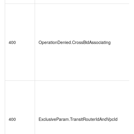
400
OperationDenied.CrossBidAssociating
400
ExclusiveParam.TransitRouterIdAndVpcId