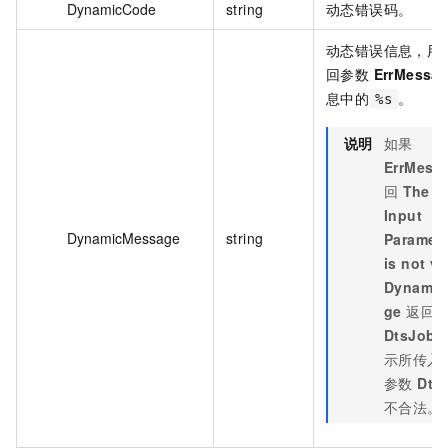
DynamicCode
string
动态错误码。
动态错误信息，用
回参数
ErrMessa
息中的
。
%s
说明
如果
ErrMess
回
The Va
Input
DynamicMessage
string
Paramet
is not va
Dynamic
ge
返回
DtsJobI
示所传入
参数
Dts
不合法。