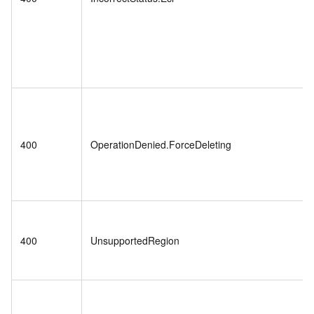
400
OperationDenied.ForceDeleting
400
UnsupportedRegion