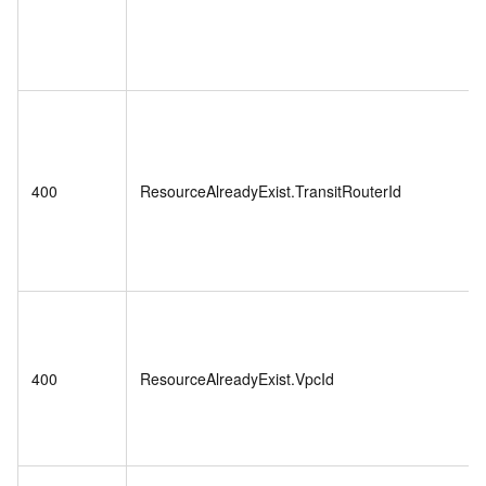
400
ResourceAlreadyExist.TransitRouterId
400
ResourceAlreadyExist.VpcId