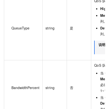
QoS 
High
Med
列。
QueueType
string
是
Defa
列。
说明
QoS 
当 Q
Med
必须
BandwidthPercent
string
否
1~1
当 Q
Defa
为"-"