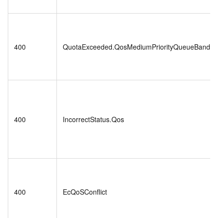
400
QuotaExceeded.QosMediumPriorityQueueBandwid
400
IncorrectStatus.Qos
400
EcQoSConflict