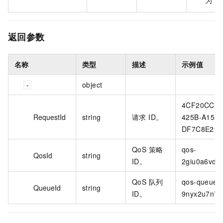
返回参数
名称
类型
描述
示例值
object
4CF20CC7-
RequestId
string
请求 ID。
425B-A15B-
DF7C8E213
QoS 策略
qos-
QosId
string
ID。
2giu0a6vd5x
QoS 队列
qos-queue-
QueueId
string
ID。
9nyx2u7n71s