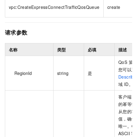
vpc:CreateExpressConnectTrafficQosQueue
create
请求参数
名称
类型
必填
描述
QoS 策
您可以通
RegionId
string
是
Describe
域 ID。
客户端 T
的幂等性
从您的客
值，确保
唯一。Cli
ASCII 