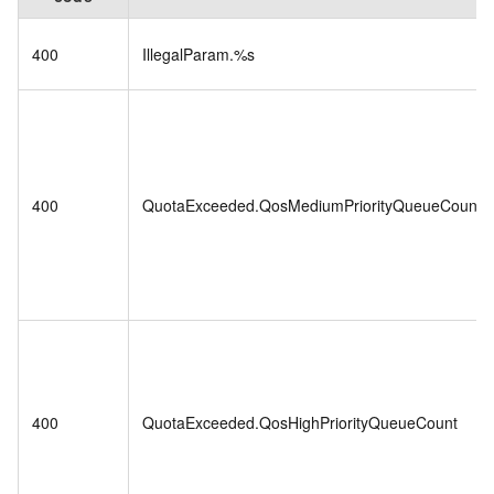
400
IllegalParam.%s
400
QuotaExceeded.QosMediumPriorityQueueCount
400
QuotaExceeded.QosHighPriorityQueueCount