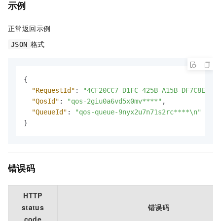
示例
正常返回示例
格式
JSON
{
"RequestId"
:
"4CF20CC7-D1FC-425B-A15B-DF7C8E2131
"QosId"
:
"qos-2giu0a6vd5x0mv****"
,
"QueueId"
:
"qos-queue-9nyx2u7n71s2rc****\n"
}
错误码
HTTP
status
错误码
code