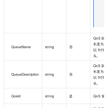
QoS 队
长度为 0
QueueName
string
否
以
http
头。
QoS 
长度为 0
QueueDescription
string
否
以
http
头。
QosId
string
是
QoS 策略