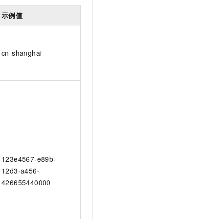
示例值
cn-shanghai
123e4567-e89b-
12d3-a456-
426655440000