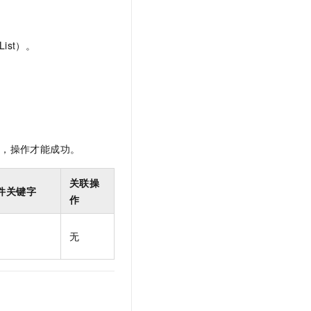
t.diy 一步搞定创意建站
构建大模型应用的安全防护体系
通过自然语言交互简化开发流程,全栈开发支持
通过阿里云安全产品对 AI 应用进行安全防护
ist）。
限，操作才能成功。
关联操
件关键字
作
无