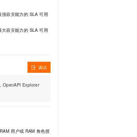
文戏情感细腻自然，动作戏激烈拳拳到肉，实现更强表演能力
支持中英文自由切换，具备更强的噪声鲁棒性
云聚AI 严选权益
SSL 证书
，一键激活高效办公新体验
精选AI产品，从模型到应用全链提效
强容灾能力的 SLA 可用
堡垒机
AI 用量加速计划
应用
防火墙
大容灾能力的 SLA 可用
、识别商机，让客服更高效、服务更出色。
新老同享，达量后返
千问办公
主机安全
NEW
的智能体编程平台
一站式AI生产力平台
AI 应用及服务市场
伶鹊
企业级人与Agent协作平台，接入和调度多个数字员工
智能客服平台，对话机器人、对话分析、智能外呼
调试
AI 应用
大模型服务平台百炼 - 全妙
大模型
应用创作平台
多模态内容创作工具，已接入 DeepSeek
PI Explorer
自然语言处理
数据标注
机器学习
息提取
与 AI 智能体进行实时音视频通话
从文本、图片、视频中提取结构化的属性信息
构建支持视频理解的 AI 音视频实时通话应用
RAM
用户或
RAM
角色授