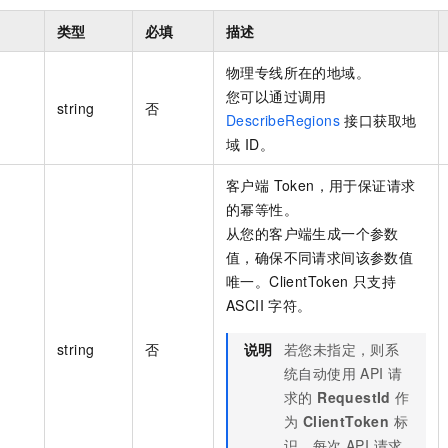
类型
必填
描述
物理专线所在的地域。
您可以通过调用
string
否
DescribeRegions
接口获取地
域 ID。
客户端 Token，用于保证请求
的幂等性。
从您的客户端生成一个参数
值，确保不同请求间该参数值
唯一。ClientToken 只支持
ASCII 字符。
string
否
说明
若您未指定，则系
统自动使用 API 请
求的
RequestId
作
为
ClientToken
标
识。每次 API 请求