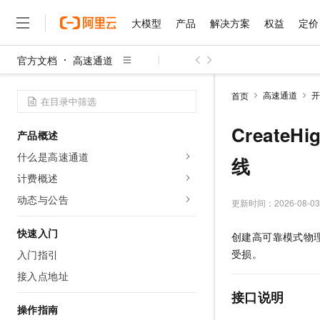
大模型
产品
解决方案
权益
定价
官方文档
高速通道
大模型
产品
解决方案
权益
定价
云市场
伙伴
服务
了解阿里云
精选产品
精选解决方案
普惠上云
产品定价
精选商城
成为销售伙伴
售前咨询
为什么选择阿里云
千问AI平台
高速通道
开
首页
了解云产品的定价详情
大模型服务平台百炼
睿译宝，AI翻译排版一
普惠上云 官方力荐
分销伙伴
在线服务
网站建设
什么是云计算
大
大模型服务与应用平台
上传文档即自动完成翻译和
云服务器38元/年起，超
CreateH
产品概述
咨询伙伴
多端小程序
技术领先
云上成本管理
售后服务
千问大模型
GLM-5.2：长任务时代
官方推荐返现计划
大模型
什么是高速通道
大模型
线
精选产品
精选解决方案
Salesforce 国际版订阅
稳定可靠
管理和优化成本
多元化、高性能、安全可靠
推荐新用户得奖励，单订单
销售伙伴合作计划
计费概述
自助服务
友盟天域
安全合规
人工智能与机器学习
AI
文本生成
无影云电脑
Hermes Agent，打造
云工开物
动态与公告
更新时间：
2026-08-03
无影生态合作计划
在线服务
观测云
分析师报告
随时随地安全接入的云上超
自主进化，持久记忆，越用
高校专属算力普惠，学生认
计算
互联网应用开发
Qwen3.8-Max
HOT
Salesforce On Alibaba C
工单服务
快速入门
创建高可靠模式物
智能体时代全能旗舰模型
Tuya 物联网平台阿里云
研究报告与白皮书
云解析DNS
快速拥有专属 OpenClaw
Consulting Partner 合
大数据
容器
受损。
入门指引
免费试用
短信专区
蓝凌 OA
Qwen3.7-Plus
AI 大模型销售与服务生
接入点地址
现代化应用
存储
天池大赛
能看、能想、能动手的多模
云原生大数据计算服务 Max
解决方案免费试用 新老
电子合同
接口说明
面向分析的企业级SaaS模
最高领取价值200元试用
安全
网络与CDN
操作指南
AI 算法大赛
Qwen3-VL-Plus
畅捷通