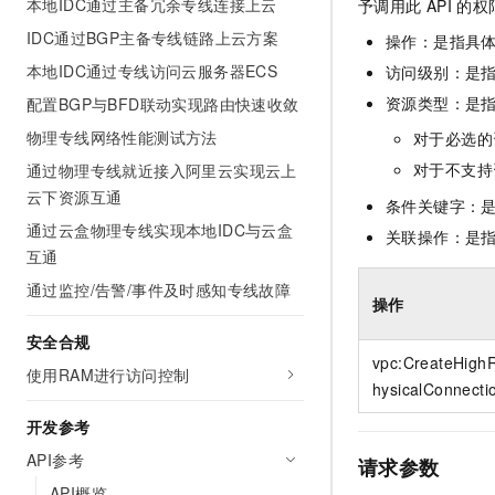
本地IDC通过主备冗余专线连接上云
予调用此
API
的权
10 分钟在聊天系统中增加
专有云
IDC通过BGP主备专线链路上云方案
操作：是指具
本地IDC通过专线访问云服务器ECS
访问级别：是指
资源类型：是
配置BGP与BFD联动实现路由快速收敛
物理专线网络性能测试方法
对于必选的
对于不支持
通过物理专线就近接入阿里云实现云上
云下资源互通
条件关键字：
通过云盒物理专线实现本地IDC与云盒
关联操作：是
互通
通过监控/告警/事件及时感知专线故障
操作
安全合规
vpc:CreateHighR
使用RAM进行访问控制
hysicalConnecti
开发参考
API参考
请求参数
API概览