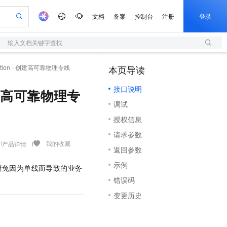
文档
备案
控制台
注册
登录
输入文档关键字查找
验
作计划
器
AI 活动
专业服务
服务伙伴合作计划
开发者社区
加入我们
服务平台百炼
阿里云 OPC 创新助力计划
nnection - 创建高可靠物理专线
本页导读
（1）
一站式生成采购清单，支持单品或批量购买
S
可编辑精美 PPT 文稿
S产品伙伴计划（繁花）
峰会
造的大模型服务与应用开发平台
轻量应用服务器
Agency Agents：拥有专属领域专家
AI 生产力先锋
Al MaaS 服务伙伴赋能合作
域名
博文
Careers
至高可申请百万元
接口说明
性可伸缩的云计算服务
 轻松生成专业的 PPT
开启高性价比 AI 编程新体验
先锋实践拓展 AI 生产力的边界
快速构建应用程序和网站，即刻迈出上云第一步
多领域专家智能体,一键组建 AI 虚拟交付团队
 - 创建高可靠物理专
Token 补贴，五大权
计划
海大会
伙伴信用分合作计划
商标
问答
社会招聘
调试
益加速 OPC 成功
S
帕鲁游戏服务器
数字证书管理服务（原SSL证书）
HappyHorse 打造一站式影视创作平台
飞天发布时刻
HOT
划
备案
电子书
校园招聘
授权信息
联机服务器，轻松开启游戏
视频创作，一键激活电商全链路生产力
全托管，含MySQL、PostgreSQL、SQL Server、MariaDB多引擎
实现全站HTTPS，呈现可信的WEB访问
所见，即是所愿
可视化编排打通从文字构思到成片全链路闭环
更多支持
划
公司注册
镜像站
请求参数
视频生成
语音识别与合成
 智能体与工作流应用
短信服务
漫剧工坊：一站式动画创作平台
AI 实训营
我的收藏
产品详情
合作伙伴培训与认证
返回参数
划
上云迁移
的智能体编程平台
站生成，高效打造优质广告素材
通过阿里云百炼高效搭建AI应用,助力高效开发
快速生产连贯的高质量长漫剧
从基础到进阶，Agent 创客手把手教你
国内短信简单易用，安全可靠，秒级触达，全球覆盖200+国家和地区。
e-1.1-T2V
Qwen3-TTS-Flash
lScope
我要反馈
查询合作伙伴
示例
避免因为单线而导致的业务
畅细腻的高质量视频
离线语音合成大模型，多语言方言自适应，低延迟高稳定
n Alibaba Cloud ISV 合作
代维服务
olarDB
建企业门户网站
大数据开发治理平台 DataWorks
10 分钟搭建微信、支付宝小程序
错误码
创新加速
ope
登录合作伙伴管理后台
我要建议
站，无忧落地极速上线
以可视化方式快速构建移动和 PC 门户网站
100%兼容MySQL、PostgreSQL，兼容Oracle，支持集中和分布式
高效部署网站，快速应用到小程序
Data Agent 驱动的一站式 Data+AI 开发治理平台
e-1.1-I2V
Cosyvoice-V3-Flash
变更历史
安全
畅自然，细节丰富
高表现力语音合成大模型，语音克隆听感自然
我要投诉
上云场景组合购
伴
边界网络安全防护产品
漫剧创作，剧本、分镜、视频高效生成
覆盖90%+业务场景，专享组合折扣价
2V
VPN
Fun-ASR