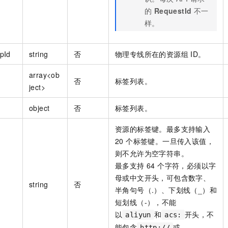
的
RequestId
不一
样。
pId
string
否
物理专线所在的资源组 ID。
array<ob
否
标签列表。
ject>
object
否
标签列表。
资源的标签键。最多支持输入
20 个标签键。一旦传入该值，
则不允许为空字符串。
最多支持 64 个字符，必须以字
母或中文开头，可包含数字、
string
否
半角句号（.）、下划线（_）和
短划线（-），不能
以
和
开头，不
aliyun
acs:
能包含
或
http://