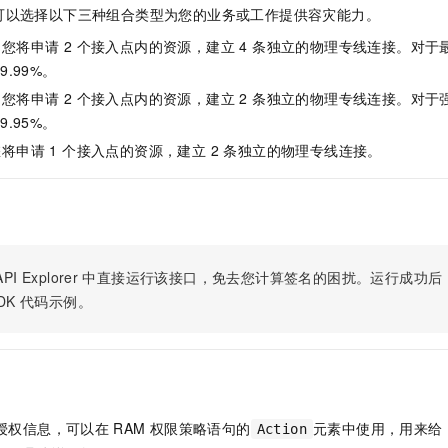
服务生态伙伴
视觉 Coding、空间感知、多模态思考等全面升级
1M上下文，专为长程任务能力而生
云工开物
企业应用
可以选择以下三种组合类型为您的业务或工作提供容灾能力。
Night Plan 支持 Qwen 3.8-Max
AI 办公
NEW
Red Hat
30+ 款产品免费体验
夜间 5 折，Qwen/Meoo/TokenPlan 客户专享
AI智能应用
科研合作
您将申请 2 个接入点内的资源，建立 4 条独立的物理专线连接。对于最
ERP
堂（旗舰版）
SUSE
9.99%。
智能客服
AI 应用构建
大模型原生
CRM
您将申请 2 个接入点内的资源，建立 2 条独立的物理专线连接。对于强
2个月
自动承接线索
建站小程序
9.95%。
Qoder
大模型服务平台百炼-应用模版
OA 办公系统
HOT
NEW
将申请 1 个接入点的资源，建立 2 条独立的物理专线连接。
面向真实软件
个人版上线、团队版降价；千问3.8-Max首发发尝鲜
丰富多元化的应用模版和解决方案
力提升
财税管理
模板建站
万有无界
大模型服务平台百炼-智能体
400电话
定制建站
的模型效果
灵活可视化地构建企业级 Agent
方案
广告营销
模板小程序
秒悟
人工智能平台 PAI
定制小程序
云端极速 AI 
新一代 AI 视频生成模型，深度适配广告营销等场景
AI Native 的算法工程平台，一站式完成建模、训练、推理服务部署
PI Explorer
中直接运行该接口，免去您计算签名的困扰。运行成功后，OpenA
DK
代码示例。
APP 开发
建站系统
AI 应用
10分钟微调：让0.6B模型媲美235B模型
多模态数据信
依托云原生高可用架构,实现Dify私有化部署
用1%尺寸在特定领域达到大模型90%以上效果
授权信息，可以在
RAM
权限策略语句的
元素中使用，用来给
Action