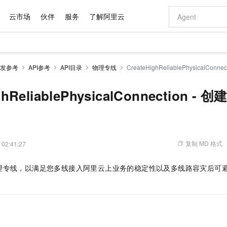
云市场
伙伴
服务
了解阿里云
AI 特惠
数据与 API
成为产品伙伴
企业增值服务
最佳实践
价格计算器
AI 场景体
基础软件
产品伙伴合
阿里云认证
市场活动
配置报价
大模型
发参考
API参考
API目录
物理专线
CreateHighReliablePhysicalCo
自助选配和估算价格
步到位
域名与网站
智启 AI 普惠权益
产品生态集成认证中心
企业支持计划
云上春晚
Qwen Audio：打造专属 AI 语音助手
千问官方 MaaS 平台，为开发者和 Agent 而生，新用户赠送 1 亿 + tokens 额度
云服务器 EC
一句话生成原生
AI Coding
阿里云Maa
2026 阿里云
为企业打
数据集
Windows
大模型认证
模型
NEW
NEW
格式还原
值低价云产品抢先购
提供智能易用的域名与建站服务
至高享 1亿+免费 tokens，加速 Al 应用落地
Qwen-Audio-3.0-Realtime 端到端实时语音角色扮演
安全可靠、弹
输入一句话想法,
智能编程，一键
ighReliablePhysicalConnection
产品生态伙伴
专家技术服务
云上奥运之旅
弹性计算合作
阿里云中企出
手机三要素
宝塔 Linux
全部认证
价格优势
开源旗舰模型
对象存储 OSS
即刻拥有 DeepSeek-V4-Pro
阿里云 OPC 创新助力计划
云数据库 RD
一键部署幻兽
AI 电商营销
产品生态伙伴工作台
企业增值服务台
云栖战略参考
云存储合作计
云栖大会
身份实名认证
CentOS
训练营
推动算力普惠，释放技术红利
的大模型服务
最高返9万
真正可用的 1M 上下文,一次完成代码全链路开发
轻松解锁专属 DeepSeek-V4-Pro
至高百万元 Token 补贴，加速一人公司成长
稳定、安全、高性价比、高性能的云存储服务
一键购买专属
从图文生成到
云上的中国
数据库合作计
活动全景
短信
Docker
图片和
自进化智能体
人工智能平台 PAI
5 分钟轻松部署专属 QwenPaw
Token Plan 模型订阅计划
Qoder
高效搭建 AI
AI 广告创作
企业成长
大模型
NEW
HOT
信息公告
复制 MD 格式
 02:41:27
看见新力量
云网络合作计
OCR 文字识别
JAVA
级电脑
越聪明
证享300元代金券
一站式AI开发、训练和推理服务
Qwen3.8-Max 首发尝鲜，限时加量 10 倍，夜间低至2折
从聊天伙伴进化为能主动干活的本地数字员工
面向真实软件
图文、视频一
Kimi-K3
HappyHors
NEW
魔搭 Mode
loud
服务实践
官网公告
理专线，以满足您多线接入阿里云上业务的稳定性以及多线路容灾后可
Kimi 最新旗舰模型，长程编程与推理利器
让文字生成流
金融模力时刻
Salesforce O
版
发票查验
全能环境
Qoder CN
Claude Code + GStack 打造工程团队
千问办公，限时限量积分加倍
云原生数据库 P
低代码高效构
AI 建站
NEW
作计划
计划
创新中心
魔搭 ModelSc
健康状态
让AI从“聊天伙伴”进化为能干活的“数字员工”
覆盖公网/内网、递归/权威、移动APP等全场景解析服务
安装技能 GStack，拥有专属 AI 工程团队
你的AI工作搭子，覆盖日常办公高频场景
基于千问大模型等，支持代码智能生成、研发智能问答
0 代码专业建
客户案例
天气预报查询
操作系统
Deepseek-v4-pro
HappyHors
态合作计划
态智能体模型
旗舰 MoE 大模型，百万上下文与顶尖推理能力
图生视频，流
Compute
同享
容器服务 Kubernetes 版 ACK
万小智 AI 建站低至 15元/月
云防火墙
AI 短剧/漫剧
快递物流查询
WordPress
成为服务伙
高校合作
式云数据仓库
点，立即开启云上创新
提供一站式管理容器应用的 K8s 服务
送.CN域名，送备案服务码
云原生的云上
AI助力短剧
GLM-5.2
Wan2.7-T
Ubuntu