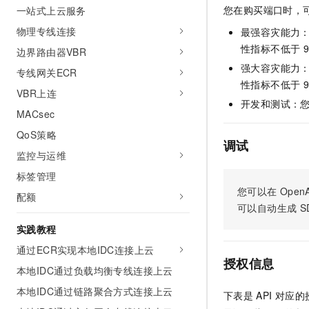
您在购买端口时，
一站式上云服务
AI 产品 免费试用
网络
安全
云开发大赛
Tableau 订阅
1亿+ 大模型 tokens 和 
物理专线连接
最强容灾能力：
可观测
入门学习赛
中间件
AI空中课堂在线直播课
性指标不低于 9
边界路由器VBR
140+云产品 免费试用
大模型服务
上云与迁云
强大容灾能力：
产品新客免费试用，最长1
数据库
专线网关ECR
生态解决方案
性指标不低于 9
千问AI平台-Token Plan
VBR上连
企业出海
大模型ACA认证体验
大数据计算
开发和测试：您
助力企业全员 AI 认知与能
MACsec
行业生态解决方案
政企业务
媒体服务
千问AI平台-模型体验
QoS策略
开发者生态解决方案
调试
在线体验全尺寸、多种模态
监控与运维
企业服务与云通信
AI 开发和 AI 应用解决
Happy 系列大模型
标签管理
域名与网站
您可以在
OpenA
配额
可以自动生成
S
终端用户计算
实践教程
Serverless
大模型解决方案
通过ECR实现本地IDC连接上云
授权信息
开发工具
本地IDC通过负载均衡专线连接上云
快速部署 Dify，高效搭建 
本地IDC通过链路聚合方式连接上云
迁移与运维管理
下表是
API
对应的