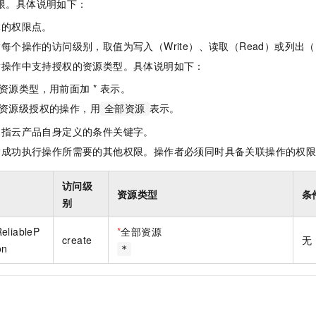
限。具体说明如下：
一个 AI 助手
即刻拥有 DeepSeek-R1 满血版
超强辅助，Bol
在企业官网、通讯软件中为客户提供 AI 客服
多种方案随心选，轻松解锁专属 DeepSeek
体的权限点。
每个操作的访问级别，取值为写入（Write）、读取（Read）或列出（L
指操作中支持授权的资源类型。具体说明如下：
资源类型，用前面加 * 表示。
资源级授权的操作，用
表示。
全部资源
是指云产品自身定义的条件关键字。
指成功执行操作所需要的其他权限。操作者必须同时具备关联操作的权
访问级
资源类型
条
别
eliableP
*
全部资源
create
无
on
*