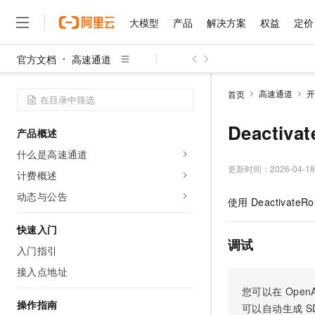
大模型
产品
解决方案
权益
定价
官方文档
高速通道
大模型
产品
解决方案
权益
定价
云市场
伙伴
服务
了解阿里云
精选产品
精选解决方案
普惠上云
产品定价
精选商城
成为销售伙伴
售前咨询
为什么选择阿里云
千问AI平台
高速通道
开
首页
了解云产品的定价详情
大模型服务平台百炼
千问办公，解锁你的工作
普惠上云 官方力荐
分销伙伴
在线服务
网站建设
什么是云计算
大
大模型服务与应用平台
企业级Agent产品，直接
云服务器38元/年起，超
Deactiva
产品概述
咨询伙伴
多端小程序
技术领先
云上成本管理
售后服务
千问大模型
Agency Agents：拥
官方推荐返现计划
大模型
什么是高速通道
大模型
精选产品
精选解决方案
Salesforce 国际版订阅
稳定可靠
管理和优化成本
多元化、高性能、安全可靠
推荐新用户得奖励，单订单
更新时间：
2026-04-18
销售伙伴合作计划
计费概述
自助服务
友盟天域
安全合规
人工智能与机器学习
AI
文本生成
无影云电脑
HappyHorse 打造一
云工开物
动态与公告
使用
DeactivateRo
无影生态合作计划
在线服务
观测云
分析师报告
随时随地安全接入的云上超
高校专属算力普惠，学生认
计算
互联网应用开发
Qwen3.8-Max
HOT
Salesforce On Alibaba C
工单服务
快速入门
智能体时代全能旗舰模型
Tuya 物联网平台阿里云
研究报告与白皮书
云解析DNS
快速拥有专属 OpenClaw
Consulting Partner 合
调试
大数据
容器
入门指引
免费试用
短信专区
蓝凌 OA
Qwen3.7-Plus
AI 大模型销售与服务生
接入点地址
现代化应用
存储
天池大赛
能看、能想、能动手的多模
云原生大数据计算服务 Max
解决方案免费试用 新老
电子合同
您可以在
OpenA
面向分析的企业级SaaS模
最高领取价值200元试用
安全
网络与CDN
操作指南
AI 算法大赛
Qwen3-VL-Plus
可以自动生成
S
畅捷通