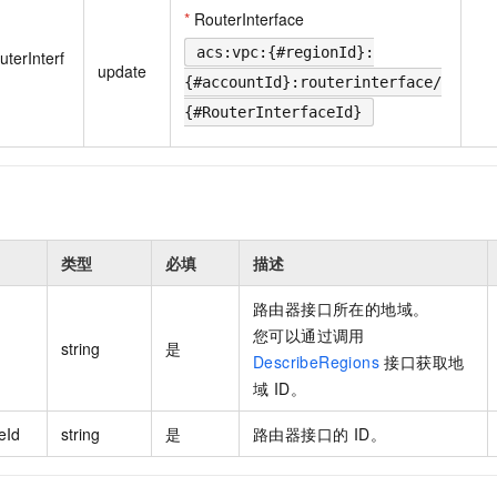
一个 AI 助手
即刻拥有 DeepSeek-R1 满血版
超强辅助，Bol
*
RouterInterface
在企业官网、通讯软件中为客户提供 AI 客服
多种方案随心选，轻松解锁专属 DeepSeek
acs:vpc:{#regionId}:
terInterf
update
{#accountId}:routerinterface/
{#RouterInterfaceId}
类型
必填
描述
路由器接口所在的地域。
您可以通过调用
string
是
DescribeRegions
接口获取地
域 ID。
eId
string
是
路由器接口的 ID。