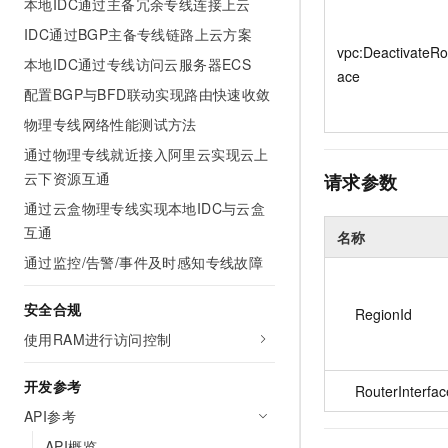
本地IDC通过主备冗余专线连接上云
10 分钟在聊天系统中增加
专有云
IDC通过BGP主备专线链路上云方案
vpc:DeactivateRou
本地IDC通过专线访问云服务器ECS
ace
配置BGP与BFD联动实现路由快速收敛
物理专线网络性能测试方法
通过物理专线就近接入阿里云实现云上
云下资源互通
请求参数
通过云盒物理专线实现本地IDC与云盒
互通
名称
通过监控/告警/事件及时感知专线故障
安全合规
RegionId
使用RAM进行访问控制
开发参考
RouterInterfac
API参考
API概览