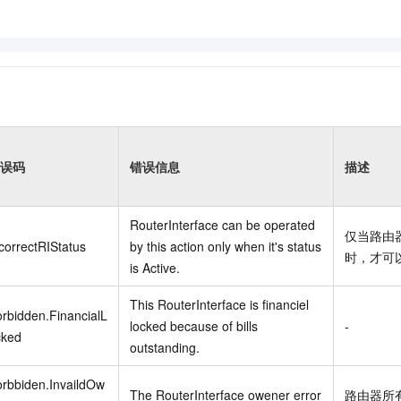
误码
错误信息
描述
RouterInterface can be operated
仅当路由器
correctRIStatus
by this action only when it's status
时，才可
is Active.
This RouterInterface is financiel
rbidden.FinancialL
locked because of bills
-
cked
outstanding.
rbbiden.InvaildOw
The RouterInterface owener error
路由器所