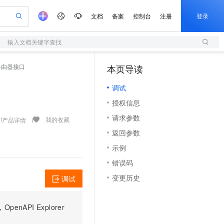
文档
备案
控制台
注册
登录
输入文档关键字查找
验
作计划
器
AI 活动
专业服务
服务伙伴合作计划
开发者社区
加入我们
服务平台百炼
阿里云 OPC 创新助力计划
 冻结路由器接口
本页导读
（1）
一站式生成采购清单，支持单品或批量购买
S
S产品伙伴计划（繁花）
峰会
造的大模型服务与应用开发平台
Qwen Audio：打造专属 AI 语音助手
轻量应用服务器
一句话生成原生可编辑精美 PPT 文稿
AI 生产力先锋
Al MaaS 服务伙伴赋能合作
域名
博文
Careers
NEW
至高可申请百万元
调试
性可伸缩的云计算服务
开启高性价比 AI 编程新体验
Qwen-Audio-3.0-Realtime 端到端实时语音角色扮演
输入一句话想法, 轻松生成专业的 PPT
先锋实践拓展 AI 生产力的边界
快速构建应用程序和网站，即刻迈出上云第一步
Token 补贴，五大权
计划
海大会
伙伴信用分合作计划
商标
问答
社会招聘
授权信息
益加速 OPC 成功
S
eek-V4-Pro
数字证书管理服务（原SSL证书）
一键部署幻兽帕鲁游戏服务器
飞天发布时刻
HOT
划
备案
电子书
校园招聘
请求参数
pSeek-V4-Pro
视频创作，一键激活电商全链路生产力
全托管，含MySQL、PostgreSQL、SQL Server、MariaDB多引擎
实现全站HTTPS，呈现可信的WEB访问
一键购买专属联机服务器，轻松开启游戏
所见，即是所愿
我的收藏
产品详情
更多支持
划
公司注册
镜像站
返回参数
视频生成
语音识别与合成
专属 QwenPaw
短信服务
漫剧工坊：一站式动画创作平台
AI 实训营
HOT
合作伙伴培训与认证
示例
划
上云迁移
的智能体编程平台
站生成，高效打造优质广告素材
从聊天伙伴进化为能主动干活的本地数字员工
快速生产连贯的高质量长漫剧
从基础到进阶，Agent 创客手把手教你
国内短信简单易用，安全可靠，秒级触达，全球覆盖200+国家和地区。
e-1.1-T2V
Qwen3-TTS-Flash
lScope
我要反馈
查询合作伙伴
错误码
畅细腻的高质量视频
离线语音合成大模型，多语言方言自适应，低延迟高稳定
n Alibaba Cloud ISV 合作
代维服务
olarDB
建企业门户网站
大数据开发治理平台 DataWorks
10 分钟搭建微信、支付宝小程序
变更历史
调试
创新加速
ope
登录合作伙伴管理后台
我要建议
站，无忧落地极速上线
以可视化方式快速构建移动和 PC 门户网站
100%兼容MySQL、PostgreSQL，兼容Oracle，支持集中和分布式
高效部署网站，快速应用到小程序
Data Agent 驱动的一站式 Data+AI 开发治理平台
e-1.1-I2V
Cosyvoice-V3-Flash
安全
畅自然，细节丰富
高表现力语音合成大模型，语音克隆听感自然
我要投诉
上云场景组合购
伴
PI Explorer
边界网络安全防护产品
漫剧创作，剧本、分镜、视频高效生成
覆盖90%+业务场景，专享组合折扣价
2V
VPN
Fun-ASR