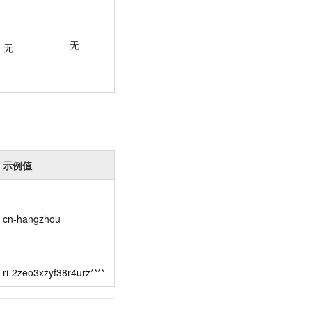
t.diy 一步搞定创意建站
构建大模型应用的安全防护体系
通过自然语言交互简化开发流程,全栈开发支持
通过阿里云安全产品对 AI 应用进行安全防护
无
无
示例值
cn-hangzhou
ri-2zeo3xzyf38r4urz****