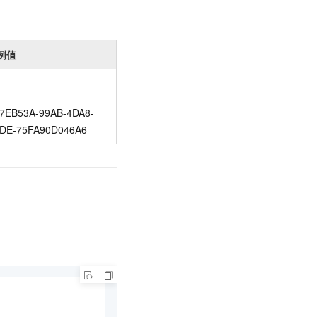
例值
7EB53A-99AB-4DA8-
DE-75FA90D046A6