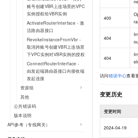
ne
账号创建VBR上连场景的VPC
实例授权给VBR实例
Op
400
ra
ActivateRouterInterface - 激
活路由器接口
In
404
RevokeInstanceFromVbr -
o
取消跨账号创建VBR上连场景
In
下VPC实例对VBR实例的授权
404
e
ConnectRouterInterface -
由发起端路由器接口向接收端
访问
错误中心
查看
发起连接
资源组
变更历史
其他
公共错误码
变更时间
版本说明
API参考（专线网关）
2024-04-19