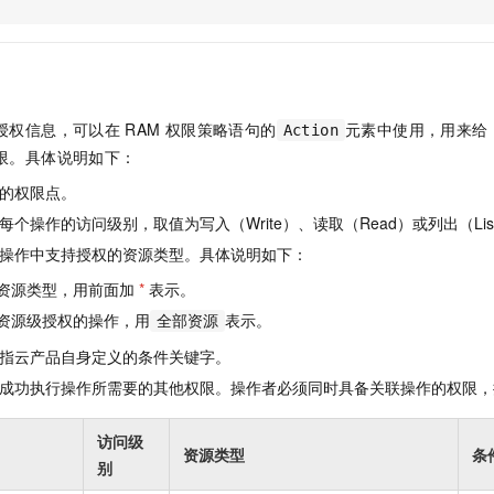
服务生态伙伴
视觉 Coding、空间感知、多模态思考等全面升级
1M上下文，专为长程任务能力而生
云工开物
企业应用
Night Plan 支持 Qwen 3.8-Max
AI 办公
NEW
Red Hat
30+ 款产品免费体验
夜间 5 折，Qwen/Meoo/TokenPlan 客户专享
AI智能应用
科研合作
ERP
堂（旗舰版）
SUSE
智能客服
AI 应用构建
大模型原生
CRM
2个月
自动承接线索
授权信息，可以在
RAM
权限策略语句的
元素中使用，用来给
Action
建站小程序
Qoder
大模型服务平台百炼-应用模版
OA 办公系统
HOT
NEW
限。具体说明如下：
面向真实软件
个人版上线、团队版降价；千问3.8-Max首发发尝鲜
丰富多元化的应用模版和解决方案
力提升
财税管理
模板建站
的权限点。
万有无界
大模型服务平台百炼-智能体
400电话
定制建站
个操作的访问级别，取值为写入（Write）、读取（Read）或列出（Lis
的模型效果
灵活可视化地构建企业级 Agent
操作中支持授权的资源类型。具体说明如下：
方案
广告营销
模板小程序
秒悟
人工智能平台 PAI
资源类型，用前面加
*
表示。
定制小程序
云端极速 AI 
新一代 AI 视频生成模型，深度适配广告营销等场景
AI Native 的算法工程平台，一站式完成建模、训练、推理服务部署
资源级授权的操作，用
表示。
全部资源
APP 开发
指云产品自身定义的条件关键字。
建站系统
成功执行操作所需要的其他权限。操作者必须同时具备关联操作的权限，
AI 应用
10分钟微调：让0.6B模型媲美235B模型
多模态数据信
访问级
资源类型
条
依托云原生高可用架构,实现Dify私有化部署
用1%尺寸在特定领域达到大模型90%以上效果
别