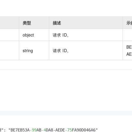
类型
描述
示
object
请求 ID。
BE
string
请求 ID。
AE
d": "BE7EB53A
-99
AB
-4
DA8-AEDE
-75
FA90D046A6"
