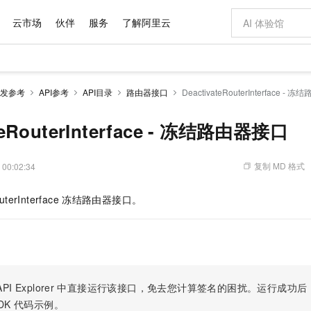
云市场
伙伴
服务
了解阿里云
AI 特惠
数据与 API
成为产品伙伴
企业增值服务
最佳实践
价格计算器
AI 场景体
基础软件
产品伙伴合
阿里云认证
市场活动
配置报价
大模型
发参考
API参考
API目录
路由器接口
DeactivateRouterInterface -
自助选配和估算价格
新方式
域名与网站
睿译宝，AI翻译排版一步到位
智启 AI 普惠权益
产品生态集成认证中心
企业支持计划
云上春晚
千问官方 MaaS 平台，为开发者和 Agent 而生，新用户赠送 1 亿 + tokens 额度
云服务器 EC
AI Coding
阿里云Maa
2026 阿里云
为企业打
数据集
Windows
大模型认证
模型
NEW
交付可用成果
值低价云产品抢先购
提供智能易用的域名与建站服务
上传文档即自动完成翻译和格式还原
至高享 1亿+免费 tokens，加速 Al 应用落地
安全可靠、弹
智能编程，一键
teRouterInterface - 冻结路由器接口
产品生态伙伴
专家技术服务
云上奥运之旅
弹性计算合作
阿里云中企出
手机三要素
宝塔 Linux
全部认证
价格优势
有专属领域专家
对象存储 OSS
GLM-5.2：长任务时代开源旗舰模型
阿里云 OPC 创新助力计划
云数据库 RD
即刻拥有 DeepS
AI 电商营销
产品生态伙伴工作台
企业增值服务台
云栖战略参考
云存储合作计
云栖大会
身份实名认证
CentOS
训练营
推动算力普惠，释放技术红利
的大模型服务
最高返9万
多领域专家智能体,一键组建 AI 虚拟交付团队
至高百万元 Token 补贴，加速一人公司成长
稳定、安全、高性价比、高性能的云存储服务
真正可用的 1M 上下文,一次完成代码全链路开发
轻松解锁专属 Dee
从图文生成到
复制 MD 格式
 00:02:34
云上的中国
数据库合作计
活动全景
短信
Docker
图片和
站式影视创作平台
人工智能平台 PAI
Hermes Agent，打造自进化智能体
Token Plan 模型订阅计划
Qoder
5 分钟轻松部署
AI 广告创作
企业成长
大模型
NEW
信息公告
uterInterface
冻结路由器接口。
看见新力量
云网络合作计
OCR 文字识别
JAVA
级电脑
证享300元代金券
可视化编排打通从文字构思到成片全链路闭环
一站式AI开发、训练和推理服务
自主进化，持久记忆，越用越聪明
Qwen3.8-Max 首发尝鲜，限时加量 10 倍，夜间低至2折
面向真实软件
图文、视频一
Kimi-K3
HappyHors
NEW
魔搭 Mode
loud
服务实践
官网公告
Kimi 最新旗舰模型，长程编程与推理利器
让文字生成流
金融模力时刻
Salesforce O
版
发票查验
全能环境
Qoder CN
Claude Code + GStack 打造工程团队
千问办公，限时限量积分加倍
云原生数据库 P
低代码高效构
AI 建站
NEW
作计划
计划
创新中心
魔搭 ModelSc
健康状态
让AI从“聊天伙伴”进化为能干活的“数字员工”
覆盖公网/内网、递归/权威、移动APP等全场景解析服务
安装技能 GStack，拥有专属 AI 工程团队
你的AI工作搭子，覆盖日常办公高频场景
基于千问大模型等，支持代码智能生成、研发智能问答
0 代码专业建
客户案例
天气预报查询
操作系统
Deepseek-v4-pro
HappyHors
态合作计划
态智能体模型
旗舰 MoE 大模型，百万上下文与顶尖推理能力
图生视频，流
Compute
同享
容器服务 Kubernetes 版 ACK
万小智 AI 建站低至 15元/月
云防火墙
AI 短剧/漫剧
快递物流查询
WordPress
成为服务伙
高校合作
PI Explorer
中直接运行该接口，免去您计算签名的困扰。运行成功后，OpenA
式云数据仓库
点，立即开启云上创新
提供一站式管理容器应用的 K8s 服务
送.CN域名，送备案服务码
云原生的云上
AI助力短剧
GLM-5.2
Wan2.7-T
DK
代码示例。
Ubuntu