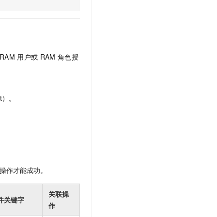
文戏情感细腻自然，动作戏激烈拳拳到肉，实现更强表演能力
支持中英文自由切换，具备更强的噪声鲁棒性
云聚AI 严选权益
SSL 证书
，一键激活高效办公新体验
精选AI产品，从模型到应用全链提效
堡垒机
AI 用量加速计划
应用
防火墙
、识别商机，让客服更高效、服务更出色。
新老同享，达量后返
RAM
用户或
RAM
角色授
千问办公
主机安全
NEW
的智能体编程平台
一站式AI生产力平台
AI 应用及服务市场
伶鹊
t）。
企业级人与Agent协作平台，接入和调度多个数字员工
智能客服平台，对话机器人、对话分析、智能外呼
AI 应用
大模型服务平台百炼 - 全妙
大模型
应用创作平台
多模态内容创作工具，已接入 DeepSeek
自然语言处理
数据标注
操作才能成功。
机器学习
息提取
与 AI 智能体进行实时音视频通话
关联操
件关键字
从文本、图片、视频中提取结构化的属性信息
构建支持视频理解的 AI 音视频实时通话应用
作