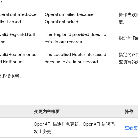
r
erationFailed.Ope
Operation failed because
操作失败
tionLocked
OperationLocked.
定。
validRegionId.NotF
The RegionId provided does not
指定的
Re
und
exist in our records.
validRouterInterfac
The specified RouterInterfaceId
指定的路
Id.NotFound
does not exist in our record.
查填写的
更多错误码。
变更内容概要
操作
OpenAPI 描述信息更新、OpenAPI 错误码
查看变
发生变更