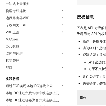
一站式上云服务
AI 产品 免费试用
网络
安全
云开发大赛
Tableau 订阅
1亿+ 大模型 tokens 和 
物理专线连接
可观测
入门学习赛
中间件
AI空中课堂在线直播课
授权信息
边界路由器VBR
140+云产品 免费试用
大模型服务
上云与迁云
产品新客免费试用，最长1
数据库
专线网关ECR
下表是
API
对应的
生态解决方案
千问AI平台-Token Plan
VBR上连
企业出海
大模型ACA认证体验
予调用此
API
的权
大数据计算
助力企业全员 AI 认知与能
MACsec
行业生态解决方案
操作：是指具体
政企业务
媒体服务
千问AI平台-模型体验
QoS策略
开发者生态解决方案
访问级别：是指每
在线体验全尺寸、多种模态
监控与运维
企业服务与云通信
资源类型：是指
AI 开发和 AI 应用解决
Happy 系列大模型
标签管理
对于必选的
域名与网站
配额
对于不支持
终端用户计算
条件关键字：是
实践教程
Serverless
关联操作：是指
大模型解决方案
通过ECR实现本地IDC连接上云
开发工具
本地IDC通过负载均衡专线连接上云
快速部署 Dify，高效搭建 
操作
本地IDC通过链路聚合方式连接上云
迁移与运维管理