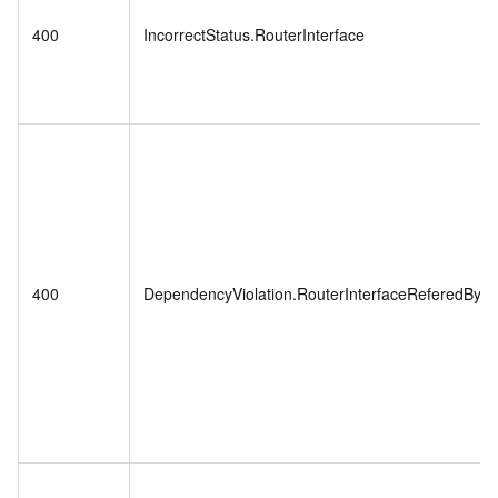
400
IncorrectStatus.RouterInterface
400
DependencyViolation.RouterInterfaceReferedByR