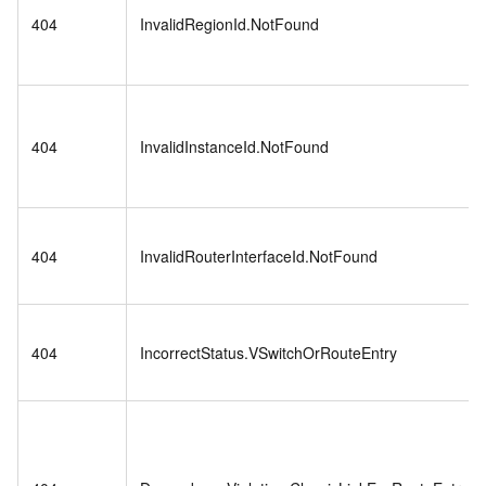
404
InvalidRegionId.NotFound
404
InvalidInstanceId.NotFound
404
InvalidRouterInterfaceId.NotFound
404
IncorrectStatus.VSwitchOrRouteEntry