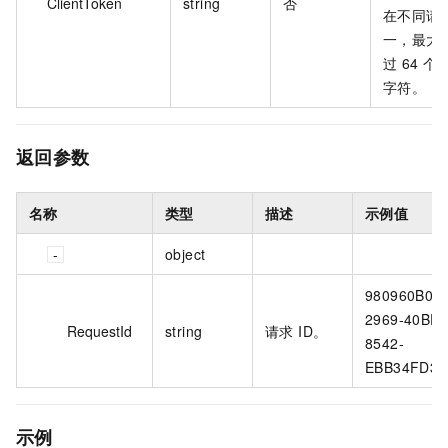
ClientToken
string
否
在不同请
一，最大
过 64 个 A
字符。
返回参数
名称
类型
描述
示例值
object
980960B0-
2969-40BF-
RequestId
string
请求 ID。
8542-
EBB34FD35
示例