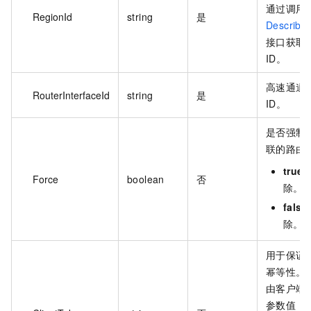
通过调用
RegionId
string
是
Describe
接口获取
ID。
高速通道
RouterInterfaceId
string
是
ID。
是否强制
联的路由
true
Force
boolean
否
除。
false
除。
用于保证
幂等性。
由客户端
参数值，