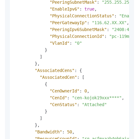
"PeeringSubnetMask"
:
"255.255.255.25
"EnableIpv6"
:
true
,
"PhysicalConnectionStatus"
:
"Enabled
"PeerGatewayIp"
:
"116.62.XX.XX"
,
"PeeringIpv6SubnetMask"
:
"2408:4004:
"PhysicalConnectionId"
:
"pc-119mfjzm
"VlanId"
:
"0"
}
]
}
,
"AssociatedCens"
:
{
"AssociatedCen"
:
[
{
"CenOwnerId"
:
0
,
"CenId"
:
"cen-kojok19xxx****"
,
"CenStatus"
:
"Attached"
}
]
}
,
"Bandwidth"
:
50
,
"ResourceGroupId"
:
"rg-acfmxazb4ph6aiy****