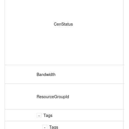
CenStatus
s
Bandwidth
i
ResourceGroupId
s
Tags
o
Tags