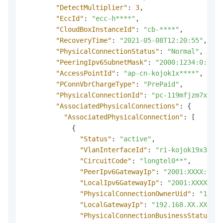
"DetectMultiplier"
:
3
,
"EccId"
:
"ecc-h****"
,
"CloudBoxInstanceId"
:
"cb-****"
,
"RecoveryTime"
:
"2021-05-08T12:20:55"
,
"PhysicalConnectionStatus"
:
"Normal"
,
"PeeringIpv6SubnetMask"
:
"2000:1234:0:a000
"AccessPointId"
:
"ap-cn-kojok1x****"
,
"PConnVbrChargeType"
:
"PrePaid"
,
"PhysicalConnectionId"
:
"pc-119mfjzm7x****
"AssociatedPhysicalConnections"
:
{
"AssociatedPhysicalConnection"
:
[
{
"Status"
:
"active"
,
"VlanInterfaceId"
:
"ri-kojok19x3j0q6
"CircuitCode"
:
"longtel0**"
,
"PeerIpv6GatewayIp"
:
"2001:XXXX:3c4d
"LocalIpv6GatewayIp"
:
"2001:XXXX:3c4
"PhysicalConnectionOwnerUid"
:
"12345
"LocalGatewayIp"
:
"192.168.XX.XX"
,
"PhysicalConnectionBusinessStatus"
: