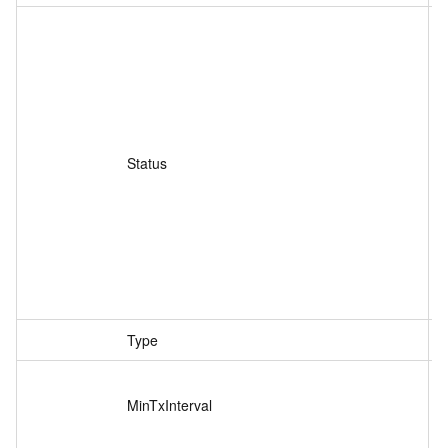
Status
s
Type
s
MinTxInterval
i