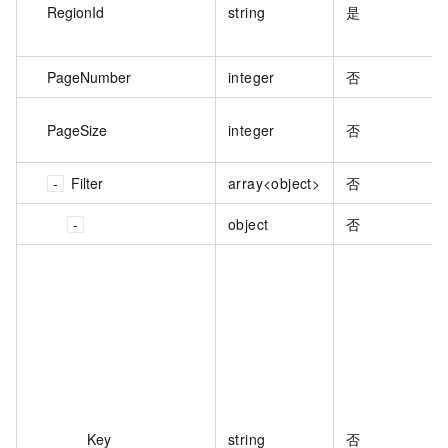
RegionId
string
是
PageNumber
integer
否
PageSize
integer
否
Filter
array<object>
否
object
否
Key
string
否