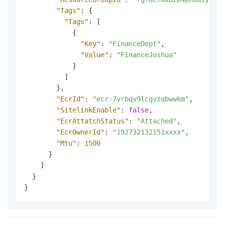
"Tags"
:
{
"Tags"
:
[
{
"Key"
:
"FinanceDept"
,
"Value"
:
"FinanceJoshua"
}
]
}
,
"EcrId"
:
"ecr-7vrbqv9lcgvzqbwwkm"
,
"SitelinkEnable"
:
false
,
"EcrAttatchStatus"
:
"Attached"
,
"EcrOwnerId"
:
"192732132151xxxx"
,
"Mtu"
:
1500
}
]
}
}