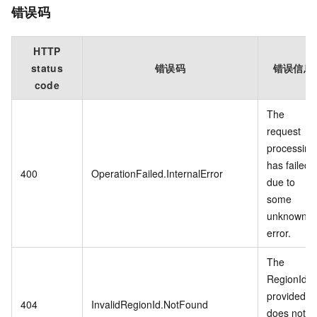
错误码
HTTP
status
错误码
错误信息
code
The
request
processing
has failed
400
OperationFailed.InternalError
due to
some
unknown
error.
The
RegionId
provided
404
InvalidRegionId.NotFound
does not