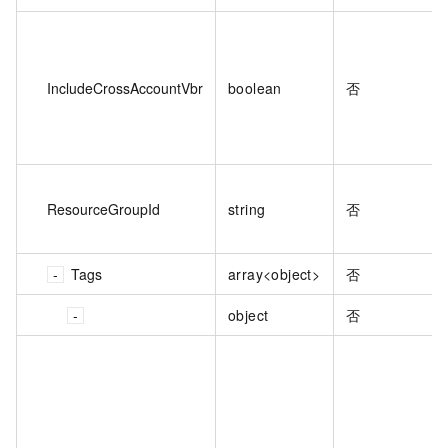
IncludeCrossAccountVbr
boolean
否
ResourceGroupId
string
否
Tags
array<object>
否
object
否