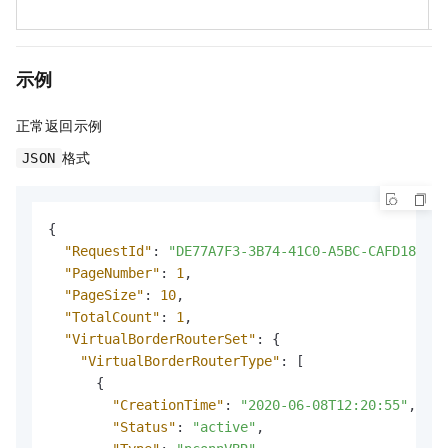
示例
正常返回示例
格式
JSON
{
"RequestId"
:
"DE77A7F3-3B74-41C0-A5BC-CAFD188C28
"PageNumber"
:
1
,
"PageSize"
:
10
,
"TotalCount"
:
1
,
"VirtualBorderRouterSet"
:
{
"VirtualBorderRouterType"
:
[
{
"CreationTime"
:
"2020-06-08T12:20:55"
,
"Status"
:
"active"
,