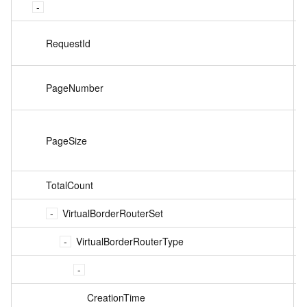
o
RequestId
s
PageNumber
i
PageSize
i
TotalCount
i
VirtualBorderRouterSet
o
VirtualBorderRouterType
CreationTime
s