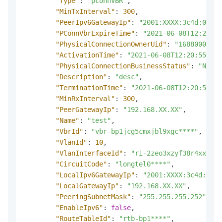
"Type"
:
"pconnVBR"
,
"MinTxInterval"
:
300
,
"PeerIpv6GatewayIp"
:
"2001:XXXX:3c4d:0015:
"PConnVbrExpireTime"
:
"2021-06-08T12:20:55
"PhysicalConnectionOwnerUid"
:
"16880000000
"ActivationTime"
:
"2021-06-08T12:20:55"
,
"PhysicalConnectionBusinessStatus"
:
"Norma
"Description"
:
"desc"
,
"TerminationTime"
:
"2021-06-08T12:20:55"
,
"MinRxInterval"
:
300
,
"PeerGatewayIp"
:
"192.168.XX.XX"
,
"Name"
:
"test"
,
"VbrId"
:
"vbr-bp1jcg5cmxjbl9xgc****"
,
"VlanId"
:
10
,
"VlanInterfaceId"
:
"ri-2zeo3xzyf38r4xx****
"CircuitCode"
:
"longtel0****"
,
"LocalIpv6GatewayIp"
:
"2001:XXXX:3c4d:0015
"LocalGatewayIp"
:
"192.168.XX.XX"
,
"PeeringSubnetMask"
:
"255.255.255.252"
,
"EnableIpv6"
:
false
,
"RouteTableId"
:
"rtb-bp1****"
,