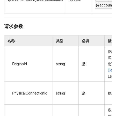
{#accountI
请求参数
名称
类型
必填
描述
物理
ID。
RegionId
string
是
您可
Desc
口获
PhysicalConnectionId
string
是
物理
客户
保证