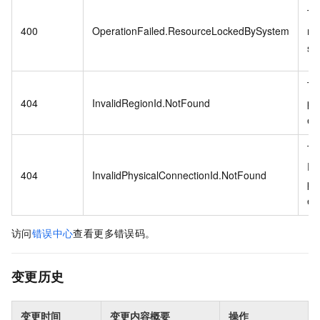
Th
400
OperationFailed.ResourceLockedBySystem
re
sy
Th
404
InvalidRegionId.NotFound
pr
exi
Th
Ph
404
InvalidPhysicalConnectionId.NotFound
pr
exi
访问
错误中心
查看更多错误码。
变更历史
变更时间
变更内容概要
操作