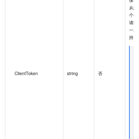
从您
个参
请求
一。C
持 A
说
ClientToken
string
否