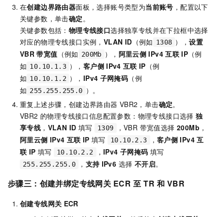
在
创建边界路由器
面板，选择账号类型为
当前账号
，配置以下
关键参数，单击
确定
。
关键参数包括：
物理专线接口
选择独享专线并在下拉框中选择
对应的物理专线接口实例，
VLAN ID
（例如
），
设置
1308
VBR
带宽值
（例如
），
阿里云侧
IPv4
互联
IP
（例
200Mb
如
），
客户侧
IPv4
互联
IP
（例
10.10.1.3
如
），
IPv4
子网掩码
（例
10.10.1.2
如
）。
255.255.255.0
重复上述步骤，创建边界路由器
VBR2，单击
确定
。
VBR2 的物理专线接口信息配置参数：物理专线接口选择
独
享专线
，
VLAN ID
填写
，VBR 带宽值选择
200Mb
，
1309
阿里云侧
IPv4
互联
IP
填写
，
客户侧
IPv4
互
10.10.2.3
联
IP
填写
，
IPv4
子网掩码
填写
10.10.2.2
，
支持
IPv6
选择
不开启
。
255.255.255.0
步骤三：创建并绑定专线网关
ECR
至
TR
和
VBR
创建专线网关
ECR