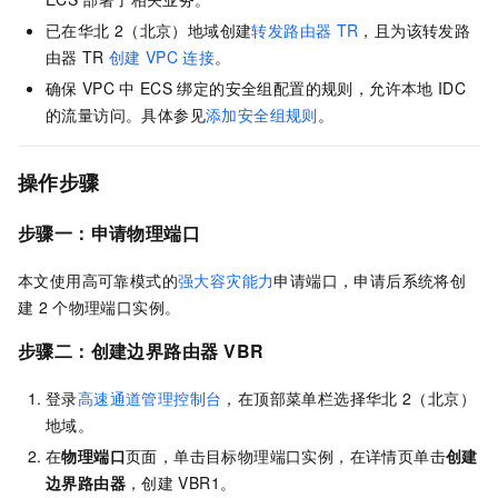
已在华北
2（北京）地域创建
转发路由器
TR
，且为该转发路
由器
TR
创建
VPC
连接
。
确保
VPC
中
ECS
绑定的安全组配置的规则，允许本地
IDC
的流量访问。具体参见
添加安全组规则
。
操作步骤
步骤一：申请物理端口
本文使用高可靠模式的
强大容灾能力
申请端口，申请后系统将创
建
2
个物理端口实例。
步骤二：创建边界路由器
VBR
登录
高速通道管理控制台
，在顶部菜单栏选择华北
2（北京）
地域。
在
物理端口
页面，单击目标物理端口实例，在详情页单击
创建
边界路由器
，创建
VBR1。