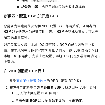
华北
2（北京）
转发路由器
：选择已创建的转发路由器实例。
步骤四：配置
BGP
并开启
BFD
您需要为本地网关设备和
VBR
配置
BGP
邻居关系。当两者的
BGP
邻居状态均为
已建立
时，表示
BGP
会话成功建立，可以开
始交换路由信息。
邻居关系建立后，本地
IDC
即可通过
BGP
自动学习到云上路
由。在本地网关设备侧宣告本地
IDC
网段，使
VBR
自动学习到
本地
IDC
的路由。完成上述配置，本地
IDC
的服务器即可访问云
上资源。
在
VBR
侧配置
BGP
路由
登录
高速通道管理控制台
为
VBR1
配置
BGP
路由。
在左侧导航栏单击
边界路由器
VBR
，找到目标
VBR1
实例
ID，进入详情页配置
BGP
路由：
单击
创建
BGP
组
，配置如下参数，单击
确定
。