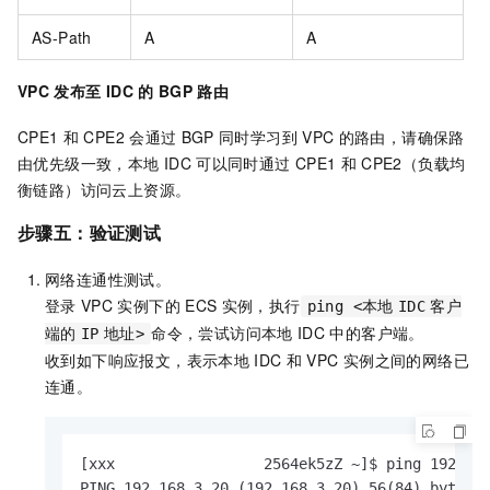
AS-Path
A
A
VPC
发布至
IDC
的
BGP
路由
CPE1
和
CPE2
会通过
BGP
同时学习到
VPC
的路由，请确保路
由优先级一致，本地
IDC
可以同时通过
CPE1
和
CPE2（负载均
衡链路）访问云上资源。
步骤五：验证测试
网络连通性测试。
登录
VPC
实例下的
ECS
实例，执行
ping <本地
IDC
客户
命令，尝试访问本地
IDC
中的客户端。
端的
IP
地址>
收到如下响应报文，表示本地
IDC
和
VPC
实例之间的网络已
连通。
[xxx                 2564ek5zZ ~]$ ping 192.168
PING 192.168.3.20 (192.168.3.20) 56(84) bytes o