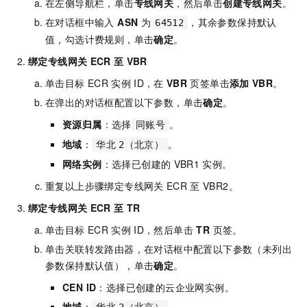
在左侧导航栏，单击
专线网关
，然后单击
创建专线网关
。
在对话框中输入
ASN
为
，其余参数保持默认
64512
值，勾选计费规则，单击
确定
。
绑定专线网关
ECR
至
VBR
单击目标
ECR
实例
ID，在
VBR
页签单击
添加
VBR
。
在弹出的对话框配置以下参数，单击
确定
。
资源归属
：选择
。
同账号
地域
：
。
华北
2（北京）
网络实例
：选择已创建的
VBR1
实例。
重复以上步骤绑定专线网关
ECR
至
VBR2。
绑定专线网关
ECR
至
TR
单击目标
ECR
实例
ID，然后单击
TR
页签。
单击关联转发路由器，在对话框中配置以下参数（未列出
参数保持默认值），单击
确定
。
CEN ID
：选择已创建的云企业网实例。
地域
：
。