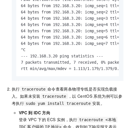
64 bytes from 192.168.3.20: icmp_seq=1 ttl=60 t
64 bytes from 192.168.3.20: icmp_seq=2 ttl=60 t
64 bytes from 192.168.3.20: icmp_seq=3 ttl=60 t
64 bytes from 192.168.3.20: icmp_seq=4 ttl=60 t
64 bytes from 192.168.3.20: icmp_seq=5 ttl=60 t
64 bytes from 192.168.3.20: icmp_seq=6 ttl=60 t
64 bytes from 192.168.3.20: icmp_seq=7 ttl=60 t
^C

--- 192.168.3.20 ping statistics ---

7 packets transmitted, 7 received, 0% packet lo
rtt min/avg/max/mdev = 1.113/1.179/1.379/0.086
执行
命令查看两条物理专线是否实现负载接
traceroute
入。如果未安装
，以
CentOS
系统为例可以参
traceroute
考执行
安装。
sudo yum install traceroute
VPC
到
IDC
方向
登录
VPC
下的
ECS
实例，执行
traceroute <本地
命令，收到如下响应报文表示
IDC
客户端的
IP
地址>