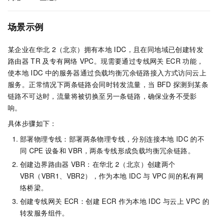
场景示例
某企业在华北
2（北京）拥有本地
IDC，且在同地域已创建转发
路由器
TR
及专有网络
VPC。现需要通过专线网关
ECR
功能，
使本地
IDC
中的服务器通过负载均衡冗余链路接入方式访问云上
服务。正常情况下两条链路会同时转发流量，当
BFD
探测到某条
链路不可达时，流量将被切换至另一条链路，确保业务不受影
响。
具体步骤如下：
部署物理专线：部署两条物理专线，分别连接本地
IDC
的不
同
CPE
设备和
VBR，两条专线形成负载均衡冗余链路。
创建边界路由器
VBR：在华北
2（北京）创建两个
VBR（VBR1、VBR2），作为本地
IDC
与
VPC
间的私有网
络桥梁。
创建专线网关
ECR：创建
ECR
作为本地
IDC
与云上
VPC
的
转发服务组件。