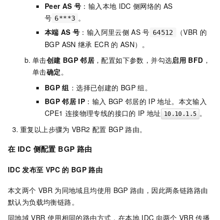
Peer AS
号
：输入本地
IDC
侧网络的
AS
号
。
6***3
本端
AS
号
：输入阿里云侧
AS
号
（VBR
的
64512
BGP ASN
继承
ECR
的
ASN）。
单击
创建
BGP
邻居
，配置如下参数，并勾选
启用
BFD
，
单击
确定
。
BGP
组
：选择已创建的
BGP
组。
BGP
邻居
IP
：输入
BGP
邻居的
IP
地址。本文输入
CPE1
连接物理专线的接口的
IP
地址
。
10.10.1.5
重复以上步骤为
VBR2
配置
BGP
路由。
在
IDC
侧配置
BGP
路由
IDC
发布至
VPC
的
BGP
路由
本文两个
VBR
为同地域且均使用
BGP
路由，因此两条链路路由
默认为负载均衡链路。
同地域
VBR
使用相同的路由方式，在本地
IDC
向两个
VBR
传播