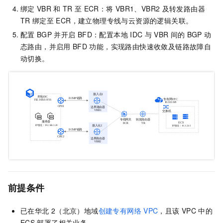
绑定
VBR
和
TR
至
ECR：将
VBR1、VBR2
及转发路由器
TR
绑定至
ECR，建立物理专线与云资源的逻辑关联。
配置
BGP
并开启
BFD：配置本地
IDC
与
VBR
间的
BGP
动
态路由，并启用
BFD
功能，实现路由快速收敛及链路故障自
动切换。
前提条件
已在华北
2（北京）地域
创建专有网络
VPC
，且该
VPC
中的
ECS
部署了相关业务。